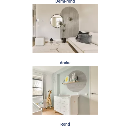
Demi-rond
Arche
Rond