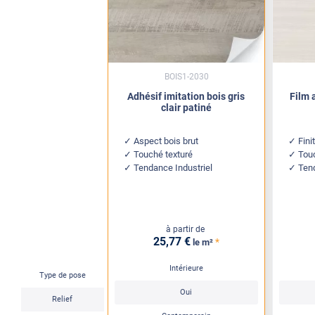
BOIS1-2030
Adhésif imitation bois gris
Film 
clair patiné
Aspect bois brut
Fini
Touché texturé
Touc
Tendance Industriel
Ten
à partir de
25
,77
€
*
le m²
Intérieure
Type de pose
Oui
Relief