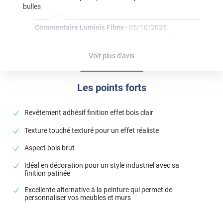
bulles
Commentaire Luminis Films
-
05/10/2025
Bonjour Caroline, Merci pour ce retour détaillé et
positif ! Nous sommes heureux que la qualité du
Voir plus d'avis
produit et sa facilité de pose aient répondu à vos
attentes. Au plaisir de vous accompagner sur un
prochain projet déco ! Bonne journée, L'équipe
Les points forts
Luminis Films
Revêtement adhésif finition effet bois clair
*****
Il y a 905 jours
très jolie produit épais plus qu'a poser
Texture touché texturé pour un effet réaliste
*****
Il y a 1188 jours
Aspect bois brut
Ce film convient parfaitement pour habiller des portes
Idéal en décoration pour un style industriel avec sa
*****
Il y a 1643 jours
finition patinée
très beau rendu, malgré une pose un peu difficile (nous ne
Excellente alternative à la peinture qui permet de
sommes pas des pros)
personnaliser vos meubles et murs
*****
Il y a 2169 jours
Produit de qualité Je recommande videment