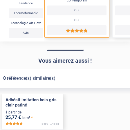
Contemporain
Tendance
Oui
Thermoformable
Oui
Technologie Air Flow
*****
Avis
Vous aimerez aussi !
0
référence(s) similaire(s)
Confort
Pose Intérieure
Adhésif imitation bois gris
clair patiné
à partir de
25
,77
€
*
le m²
BOIS1-2030
*****