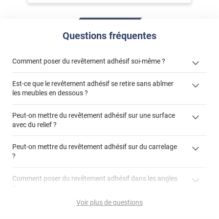
Questions fréquentes
Comment poser du revêtement adhésif soi-même ?
Est-ce que le revêtement adhésif se retire sans abîmer
« Comment poser un revêtement adhésif ? »
les meubles en dessous ?
Peut-on mettre du revêtement adhésif sur une surface
avec du relief ?
Peut-on mettre du revêtement adhésif sur du carrelage
?
Partir d'un coin et tirer assez fermement
Utiliser une solution de dépose pour annuler l'action de la
Comment poser du revêtement adhésif dans les angles
colle
?
S'aider d'un décapeur thermique : la colle va ramollir le film
faire appel à un
Voir plus de questions
et la colle. Vous retirez beaucoup plus facilement le
«
poseur professionnel
revêtement adhésif.
Réussir la pose d'un revêtement adhésif dans les angles. »
Lisser la surface avec un enduit de lissage au préalable