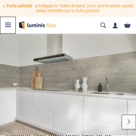
⚠️
Forte activité
: privilégiez le "mètre linéaire" pour une livraison rapide.
Délais détaillés sur la fiche produit.
Adhésif imitation bois gris clair