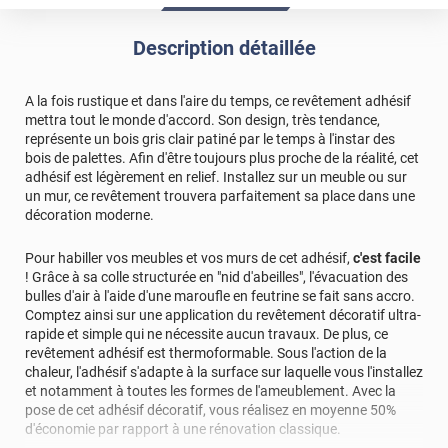
*****
Il y a 2297 jours
Description détaillée
Facile à poser et de très bonne qualite
*****
Il y a 2702 jours
A la fois rustique et dans l'aire du temps, ce revêtement adhésif
Il correspond à la couleur que j'ai choisi dommage qu'il
mettra tout le monde d'accord. Son design, très tendance,
n'existe pas sur mesure
représente un bois gris clair patiné par le temps à l'instar des
bois de palettes. Afin d'être toujours plus proche de la réalité, cet
*****
Il y a 1853 jours
adhésif est légèrement en relief. Installez sur un meuble ou sur
un mur, ce revêtement trouvera parfaitement sa place dans une
La largeur de 72 est un peu étrange et provoque
décoration moderne.
beaucoup de chutes.. Mais le produit est top.
*****
Il y a 2316 jours
Pour habiller vos meubles et vos murs de cet adhésif,
c'est facile
! Grâce à sa colle structurée en "nid d'abeilles", l'évacuation des
Produit de bon qualité et facile à installer. Le prix reste
bulles d'air à l'aide d'une maroufle en feutrine se fait sans accro.
toutefois élevé.
Comptez ainsi sur une application du revêtement décoratif ultra-
rapide et simple qui ne nécessite aucun travaux. De plus, ce
*****
Il y a 2435 jours
revêtement adhésif est thermoformable. Sous l'action de la
Bon produit pour rénover les meubles de ma cuisine
chaleur, l'adhésif s'adapte à la surface sur laquelle vous l'installez
et notamment à toutes les formes de l'ameublement. Avec la
pose de cet adhésif décoratif, vous réalisez en moyenne 50%
d'économie par rapport à une rénovation classique.