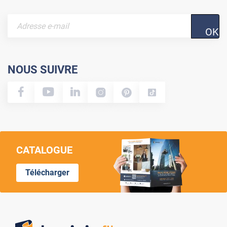
OK
NOUS SUIVRE
CATALOGUE
Télécharger
Lumi