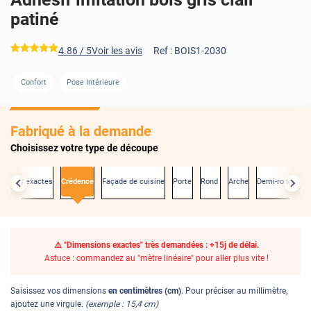
patiné
*****
4.86
/ 5
Voir les avis
Ref :
BOIS1-2030
Confort
Pose Intérieure
Fabriqué à la demande
Choisissez votre type de découpe
nsions exactes
Crédence
Façade de cuisine
Porte
Rond
Arche
Demi-rond
⚠️ "Dimensions exactes" très demandées : +15j de délai.
Astuce : commandez au "mètre linéaire" pour aller plus vite !
Saisissez vos dimensions
en centimètres (cm)
. Pour préciser au millimètre,
ajoutez une virgule.
(exemple : 15,4 cm)