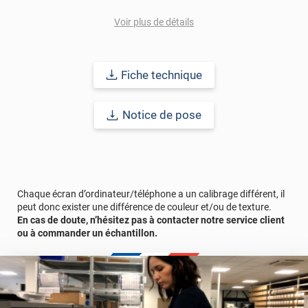
Pour donner une seconde jeunesse à vos murs ou meubles,
Voir plus de détails
comptez sur ce vinyl de haute qualité avec une excellente
résistance à l’eau, à la saleté, à l’abrasion, aux UV et à l’usure.
Grâce à son épaisseur, cet adhésif masque également les petites
imperfections. Classé A+ au test C.O.V et C-s2,d0 au feu, ce
Fiche technique
revêtement peut être installé dans un lieu ouvert public.
Durabilité
: 10 ans en pose intérieur (anti craquèlement,
Notice de pose
écaillage, délamination et jaunissement)
Afin de vous rendre compte de la qualité et de son rendu
véritable, nous vous conseillons de faire une demande
d'échantillons gratuite.
Chaque écran d’ordinateur/téléphone a un calibrage différent, il
peut donc exister une différence de couleur et/ou de texture.
En cas de doute, n’hésitez pas à contacter notre service client
ou à commander un échantillon.