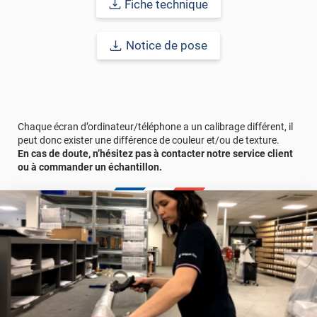
Fiche technique
imperfections. Classé A+ au test C.O.V et C-s2,d0 au feu, ce
revêtement peut être installé dans un lieu ouvert public.
Notice de pose
Durabilité
: 10 ans en pose intérieur (anti craquèlement,
écaillage, délamination et jaunissement)
Afin de vous rendre compte de la qualité et de son rendu
véritable, nous vous conseillons de faire une demande
d'échantillons gratuite.
Chaque écran d’ordinateur/téléphone a un calibrage différent, il
peut donc exister une différence de couleur et/ou de texture.
En cas de doute, n’hésitez pas à contacter notre service client
Vous allez commander 1 face de porte avec un surplus de 13 cm
ou à commander un échantillon.
comprenant le retour porte + le cadre.