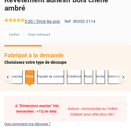
ambré
*****
5.00
/ 5
Voir les avis
Ref :
BOIS2-2114
Confort
Pose Intérieure
Fabriqué à la demande
Choisissez votre type de découpe
nsions exactes
Porte
Façade de cuisine
Crédence
Rond
Arche
Demi-rond
⚠️ "Dimensions exactes" très
Astuce : commandez au "mètre
demandées : +15j de délai.
linéaire" pour aller plus vite !
Que comprend ma découpe ?