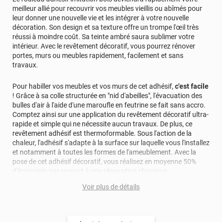
meilleur allié pour recouvrir vos meubles vieillis ou abîmés pour
leur donner une nouvelle vie et les intégrer à votre nouvelle
décoration. Son design et sa texture offre un trompe l'œil très
réussi à moindre coût. Sa teinte ambré saura sublimer votre
intérieur. Avec le revêtement décoratif, vous pourrez rénover
portes, murs ou meubles rapidement, facilement et sans
travaux.
Pour habiller vos meubles et vos murs de cet adhésif,
c'est facile
! Grâce à sa colle structurée en "nid d'abeilles", l'évacuation des
bulles d'air à l'aide d'une maroufle en feutrine se fait sans accro.
Comptez ainsi sur une application du revêtement décoratif ultra-
rapide et simple qui ne nécessite aucun travaux. De plus, ce
revêtement adhésif est thermoformable. Sous l'action de la
chaleur, l'adhésif s'adapte à la surface sur laquelle vous l'installez
et notamment à toutes les formes de l'ameublement. Avec la
pose de cet adhésif décoratif, vous réalisez en moyenne 50%
d'économie par rapport à une rénovation classique.
Voir plus de détails
Pour donner une seconde jeunesse à vos murs ou meubles,
comptez sur ce vinyl de haute qualité avec une excellente
résistance à l’eau, à la saleté, à l’abrasion, aux UV et à l’usure.
Grâce à son épaisseur, cet adhésif masque également les petites