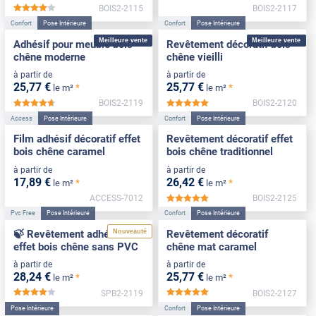
BOIS2-2115
BOIS2-2117
*****
Confort
Pose Intérieure
Confort
Pose Intérieure
Meilleure vente
Meilleure vente
Adhésif pour meuble bois
Revêtement décoratif bois
chêne moderne
chêne vieilli
à partir de
à partir de
25
,77
€
25
,77
€
*
*
le m²
le m²
BOIS2-2119
BOIS2-2120
*****
*****
Access
Pose Intérieure
Confort
Pose Intérieure
Film adhésif décoratif effet
Revêtement décoratif effet
bois chêne caramel
bois chêne traditionnel
à partir de
à partir de
17
,89
€
26
,42
€
*
*
le m²
le m²
ACCESS-7012
BOIS2-2125
*****
Pvc Free
Pose Intérieure
Confort
Pose Intérieure
Nouveauté
🍃 Revêtement adhésif
Revêtement décoratif
effet bois chêne sans PVC
chêne mat caramel
à partir de
à partir de
28
,24
€
25
,77
€
*
*
le m²
le m²
SPB2-2119
BOIS2-2127
*****
*****
Pose Intérieure
Confort
Pose Intérieure