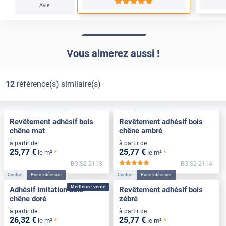
*****
Avis
Vous aimerez aussi !
12
référence(s) similaire(s)
Confort
Pose Intérieure
Confort
Pose Intérieure
Revêtement adhésif bois
Revêtement adhésif bois
chêne mat
chêne ambré
à partir de
à partir de
25
,77
€
25
,77
€
*
*
le m²
le m²
BOIS2-2113
BOIS2-2114
*****
Confort
Pose Intérieure
Confort
Pose Intérieure
Meilleure vente
Adhésif imitation bois
Revêtement adhésif bois
chêne doré
zébré
à partir de
à partir de
26
,32
€
25
,77
€
*
*
le m²
le m²