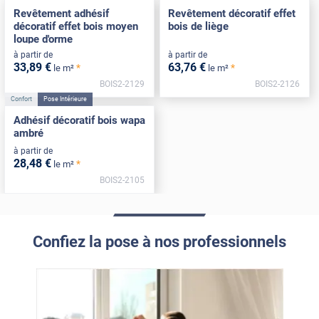
Revêtement adhésif
Revêtement décoratif effet
décoratif effet bois moyen
bois de liège
loupe d'orme
à partir de
à partir de
33
,89
€
63
,76
€
*
*
le m²
le m²
BOIS2-2129
BOIS2-2126
Confort
Pose Intérieure
Adhésif décoratif bois wapa
ambré
à partir de
28
,48
€
*
le m²
BOIS2-2105
Confiez la pose à nos professionnels