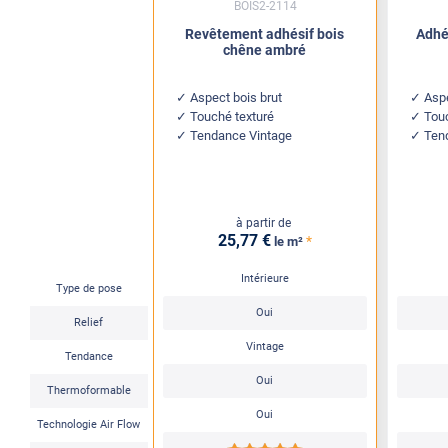
BOIS2-2114
Revêtement adhésif bois
Adhé
chêne ambré
Aspect bois brut
Asp
Touché texturé
Tou
Tendance Vintage
Ten
à partir de
25
,77
€
*
le m²
Intérieure
Type de pose
Oui
Relief
Vintage
Tendance
Oui
Thermoformable
Oui
Technologie Air Flow