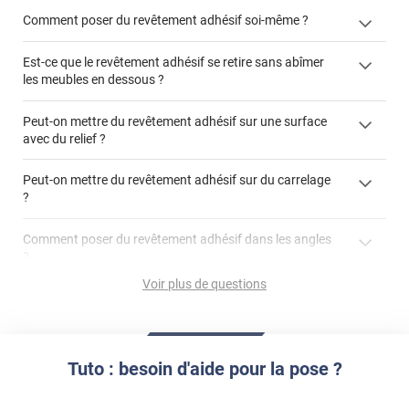
Comment poser du revêtement adhésif soi-même ?
Est-ce que le revêtement adhésif se retire sans abîmer
« Comment poser un revêtement adhésif ? »
les meubles en dessous ?
Peut-on mettre du revêtement adhésif sur une surface
avec du relief ?
Peut-on mettre du revêtement adhésif sur du carrelage
?
Partir d'un coin et tirer assez fermement
Utiliser une solution de dépose pour annuler l'action de la
Comment poser du revêtement adhésif dans les angles
colle
?
S'aider d'un décapeur thermique : la colle va ramollir le film
faire appel à un
Voir plus de questions
et la colle. Vous retirez beaucoup plus facilement le
«
poseur professionnel
revêtement adhésif.
Réussir la pose d'un revêtement adhésif dans les angles. »
Lisser la surface avec un enduit de lissage au préalable
Commander à la taille des carreaux et réappliquer un joint
propre par dessus
Tuto : besoin d'aide pour la pose ?