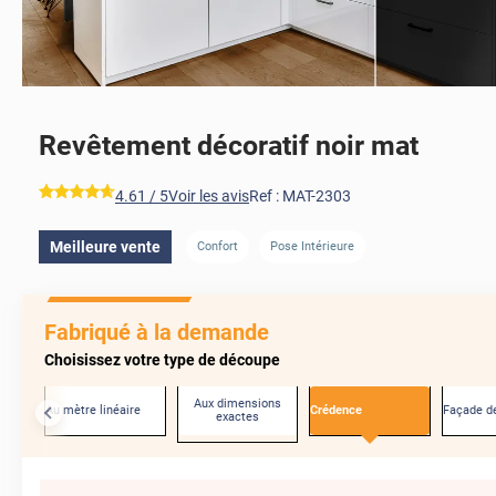
Revêtement décoratif noir mat
*****
4.61
/ 5
Voir les avis
Ref :
MAT-2303
Meilleure vente
Confort
Pose Intérieure
Fabriqué à la demande
Choisissez votre type de découpe
Aux dimensions
Au mètre linéaire
Crédence
Façade de
exactes