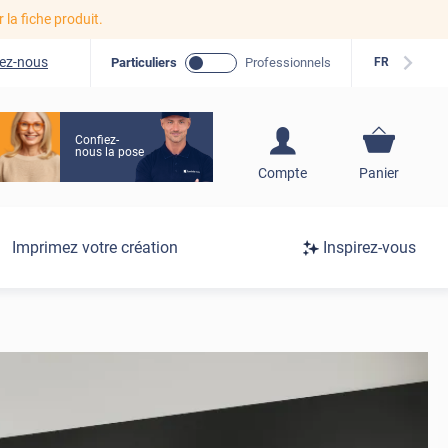
r la fiche produit.
ez-nous
Particuliers
Professionnels
FR
Confiez-
nous la pose
S'inscrire / Se
Compte
Panier
connecter
Connexion
Imprimez votre création
Inspirez-vous
/
Inscription