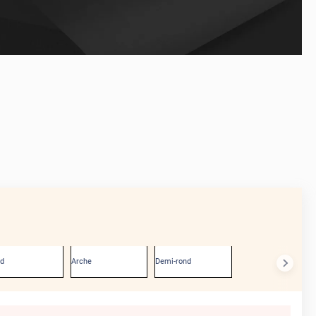
AVANT
nd
Arche
Demi-rond