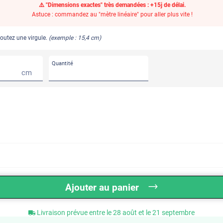
⚠️ "Dimensions exactes" très demandées : +15j de délai.
Astuce : commandez au "mètre linéaire" pour aller plus vite !
joutez une virgule.
(exemple : 15,4 cm)
Quantité
cm
Ajouter au panier
Livraison prévue entre le 28 août et le 21 septembre