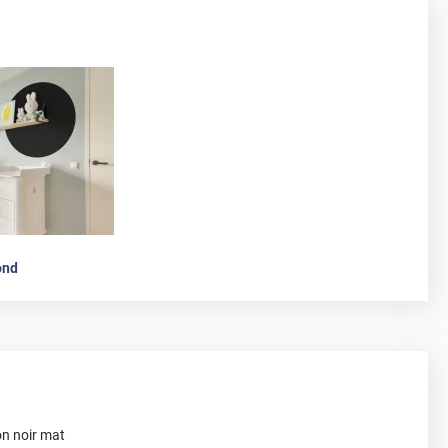
ond
on noir mat