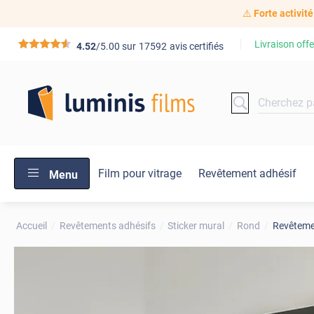
⚠️
Forte activité
Livraison offe
*****
4.52
/5.00 sur
17592
avis certifiés
Film pour vitrage
Revêtement adhésif
Menu
Accueil
Revêtements adhésifs
Sticker mural
Rond
Revêtemen