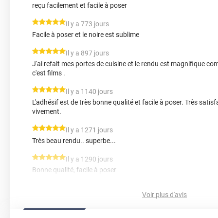
reçu facilement et facile à poser
*****
Il y a 773 jours
Facile à poser et le noire est sublime
*****
Il y a 897 jours
J'ai refait mes portes de cuisine et le rendu est magnifique
c'est films .
*****
Il y a 1140 jours
L'adhésif est de très bonne qualité et facile à poser. Très sat
vivement.
*****
Il y a 1271 jours
Très beau rendu.. superbe...
*****
Il y a 1290 jours
Bonne qualité, facile à poser
*****
Il y a 1402 jours
Voir plus d'avis
Parfait pour Covering cuisine, facile à poser et solide !
*****
Il y a 1791 jours