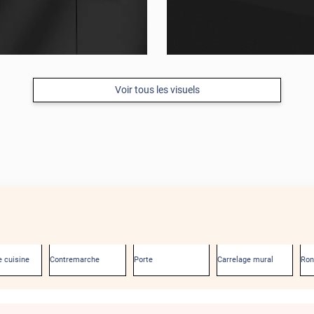
Voir tous les visuels
 cuisine
Contremarche
Porte
Carrelage mural
Ro