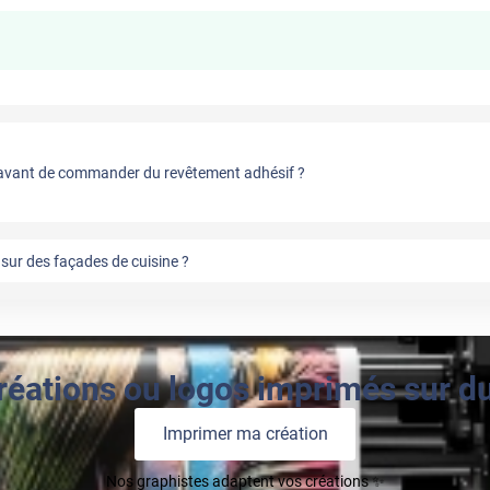
vant de commander du revêtement adhésif ?
sur des façades de cuisine ?
réations ou logos imprimés sur du 
Imprimer ma création
Nos graphistes adaptent vos créations ✨