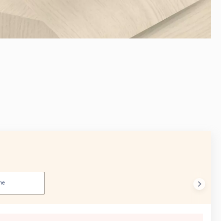
AVANT
he