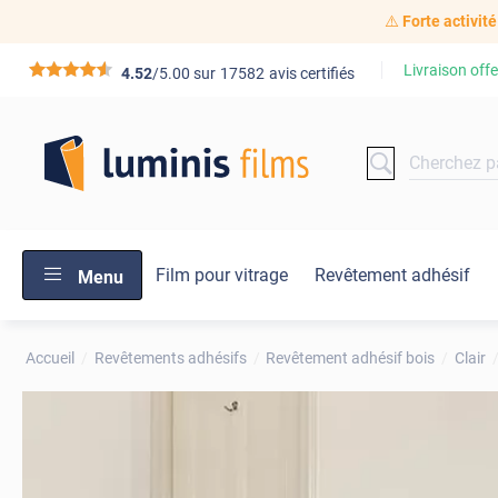
⚠️
Forte activité
Livraison offe
*****
4.52
/5.00 sur
17582
avis certifiés
Film pour vitrage
Revêtement adhésif
Menu
Accueil
Revêtements adhésifs
Revêtement adhésif bois
Clair