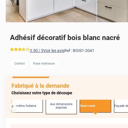
Adhésif décoratif bois blanc nacré
*****
3.50
/ 5
Voir les avis
Ref :
BOIS1-2041
Confort
Pose Intérieure
Fabriqué à la demande
Choisissez votre type de découpe
Aux dimensions
Au mètre linéaire
Demi-rond
Façade de
exactes