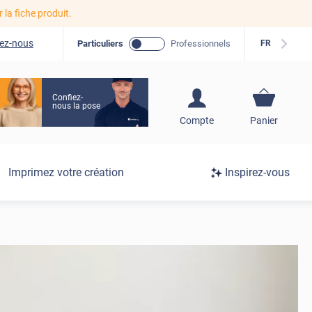
r la fiche produit.
ez-nous
Particuliers
Professionnels
FR
Confiez-
nous la pose
S'inscrire / Se
Compte
Panier
connecter
Connexion
Imprimez votre création
Inspirez-vous
/
Inscription