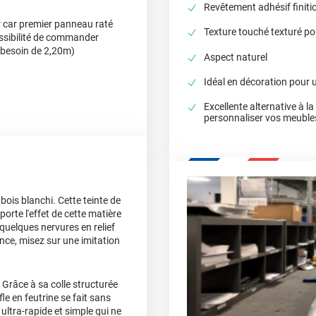
Revêtement adhésif finitio
 car premier panneau raté
Texture touché texturé pou
possibilité de commander
 besoin de 2,20m)
Aspect naturel
Idéal en décoration pour 
Excellente alternative à l
personnaliser vos meuble
ois blanchi. Cette teinte de
orte l'effet de cette matière
quelques nervures en relief
nce, misez sur une imitation
 Grâce à sa colle structurée
fle en feutrine se fait sans
ultra-rapide et simple qui ne