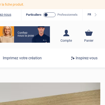
r la fiche produit.
ez-nous
Particuliers
Professionnels
FR
Confiez-
nous la pose
S'inscrire / Se
Compte
Panier
connecter
Connexion
Imprimez votre création
Inspirez-vous
/
Inscription