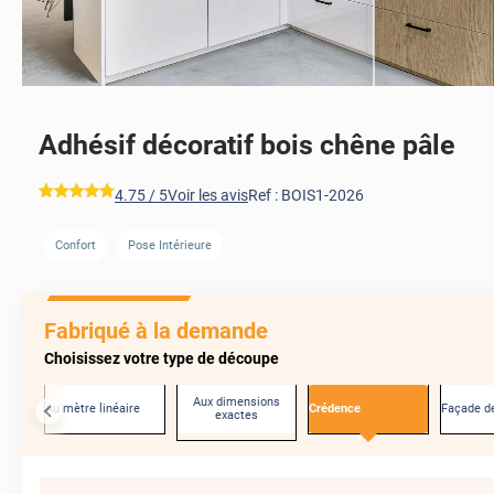
Adhésif décoratif bois chêne pâle
*****
4.75
/ 5
Voir les avis
Ref :
BOIS1-2026
Confort
Pose Intérieure
Fabriqué à la demande
Choisissez votre type de découpe
Aux dimensions
Au mètre linéaire
Crédence
Façade de
exactes