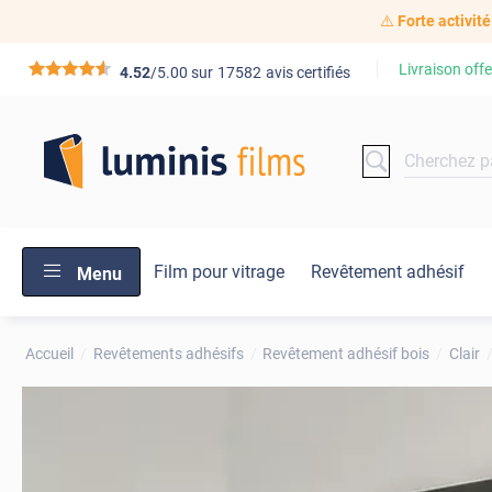
⚠️
Forte activité
Livraison offe
*****
4.52
/5.00 sur
17582
avis certifiés
Film pour vitrage
Revêtement adhésif
Menu
Accueil
Revêtements adhésifs
Revêtement adhésif bois
Clair