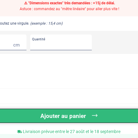
⚠️ "Dimensions exactes" très demandées : +15j de délai.
Astuce : commandez au "mètre linéaire" pour aller plus vite !
joutez une virgule.
(exemple : 15,4 cm)
Quantité
cm
Ajouter au panier
Livraison prévue entre le 27 août et le 18 septembre