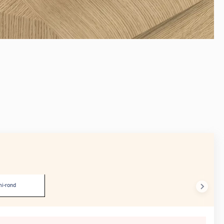
AVANT
i-rond