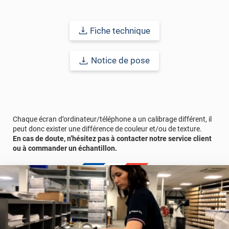
micro-canaux présents sur la partie adhésive, pour un rendu
exceptionnel !
Fiche technique
Durabilité :
10 ans en pose intérieure (anti craquèlement,
écaillage, délamination et jaunissement)
Afin de vous rendre compte de la qualité et de son rendu
Notice de pose
véritable, nous vous conseillons de faire une demande
d'échantillon gratuite.
Vous allez commander 1 face de porte avec un surplus de 13 cm
comprenant le retour porte + le cadre.
Chaque écran d’ordinateur/téléphone a un calibrage différent, il
peut donc exister une différence de couleur et/ou de texture.
En cas de doute, n’hésitez pas à contacter notre service client
ou à commander un échantillon.