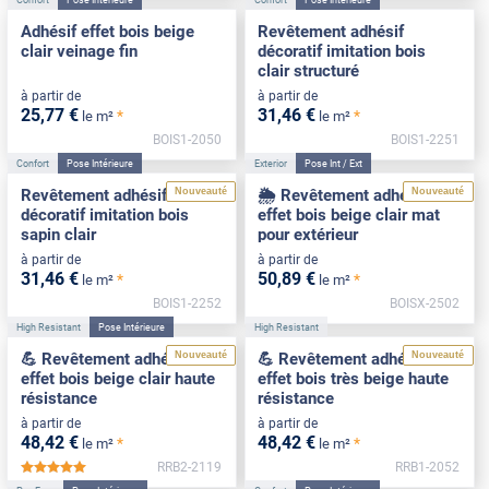
Adhésif effet bois beige
Revêtement adhésif
clair veinage fin
décoratif imitation bois
clair structuré
à partir de
à partir de
25
,77
€
31
,46
€
*
*
le m²
le m²
BOIS1-2050
BOIS1-2251
Confort
Pose Intérieure
Exterior
Pose Int / Ext
Nouveauté
Nouveauté
Revêtement adhésif
🌦️ Revêtement adhésif
décoratif imitation bois
effet bois beige clair mat
sapin clair
pour extérieur
à partir de
à partir de
31
,46
€
50
,89
€
*
*
le m²
le m²
BOIS1-2252
BOISX-2502
High Resistant
Pose Intérieure
High Resistant
Nouveauté
Nouveauté
💪 Revêtement adhésif
💪 Revêtement adhésif
effet bois beige clair haute
effet bois très beige haute
résistance
résistance
à partir de
à partir de
48
,42
€
48
,42
€
*
*
le m²
le m²
RRB2-2119
RRB1-2052
*****