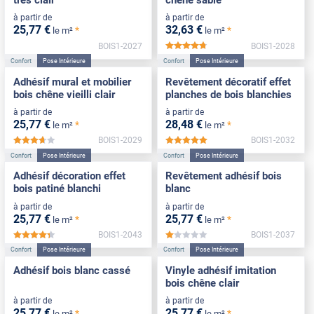
à partir de
à partir de
25
,77
€
32
,63
€
*
*
le m²
le m²
BOIS1-2027
BOIS1-2028
*****
Confort
Pose Intérieure
Confort
Pose Intérieure
Adhésif mural et mobilier
Revêtement décoratif effet
bois chêne vieilli clair
planches de bois blanchies
à partir de
à partir de
25
,77
€
28
,48
€
*
*
le m²
le m²
BOIS1-2029
BOIS1-2032
*****
*****
Confort
Pose Intérieure
Confort
Pose Intérieure
Adhésif décoration effet
Revêtement adhésif bois
bois patiné blanchi
blanc
à partir de
à partir de
25
,77
€
25
,77
€
*
*
le m²
le m²
BOIS1-2043
BOIS1-2037
*****
*****
Confort
Pose Intérieure
Confort
Pose Intérieure
Adhésif bois blanc cassé
Vinyle adhésif imitation
bois chêne clair
à partir de
à partir de
25
,77
€
25
,77
€
*
*
le m²
le m²