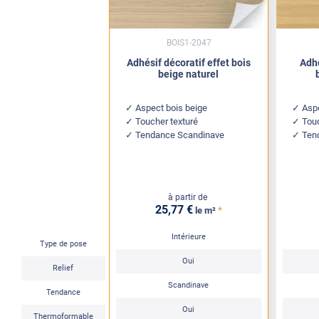
BOIS1-2047
Adhésif décoratif effet bois
Adh
beige naturel
Aspect bois beige
Aspe
Toucher texturé
Tou
Tendance Scandinave
Ten
à partir de
25
,77
€
*
le m²
Intérieure
Type de pose
Oui
Relief
Scandinave
Tendance
Oui
Thermoformable