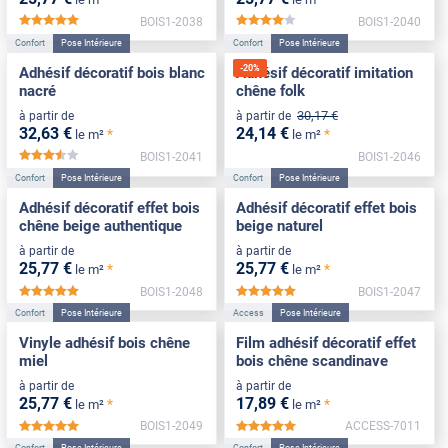
BOIS1-2038
BOIS1-2040
*****
*****
Confort
Pose Intérieure
Confort
Pose Intérieure
-
20
%
Adhésif décoratif bois blanc
Adhésif décoratif imitation
nacré
chêne folk
30
,17
€
à partir de
à partir de
32
,63
€
24
,14
€
*
*
le m²
le m²
BOIS1-2041
BOIS1-2046
*****
Confort
Pose Intérieure
Confort
Pose Intérieure
Adhésif décoratif effet bois
Adhésif décoratif effet bois
chêne beige authentique
beige naturel
à partir de
à partir de
25
,77
€
25
,77
€
*
*
le m²
le m²
BOIS1-2048
BOIS1-2047
*****
*****
Confort
Pose Intérieure
Access
Pose Intérieure
Vinyle adhésif bois chêne
Film adhésif décoratif effet
miel
bois chêne scandinave
à partir de
à partir de
25
,77
€
17
,89
€
*
*
le m²
le m²
BOIS1-2049
ACCESS-7011
*****
*****
Confort
Pose Intérieure
Confort
Pose Intérieure