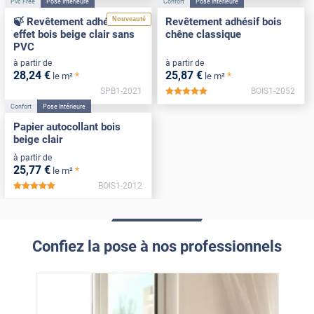
Pvc Free
Pose Intérieure
Confort
Pose Intérieure
Nouveauté
🍃 Revêtement adhésif
Revêtement adhésif bois
effet bois beige clair sans
chêne classique
PVC
à partir de
à partir de
28
,24
€
25
,87
€
*
*
le m²
le m²
SPB1-2021
BOIS1-2052
*****
Confort
Pose Intérieure
Papier autocollant bois
beige clair
à partir de
25
,77
€
*
le m²
BOIS1-2012
*****
Confiez la pose à nos professionnels