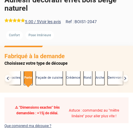
naturel
*****
5.00
/ 5
Voir les avis
Ref :
BOIS1-2047
Confort
Pose Intérieure
Fabriqué à la demande
Choisissez votre type de découpe
sions exactes
Porte
Façade de cuisine
Crédence
Rond
Arche
Demi-rond
⚠️ "Dimensions exactes" très
Astuce : commandez au "mètre
demandées : +15j de délai.
linéaire" pour aller plus vite !
Que comprend ma découpe ?