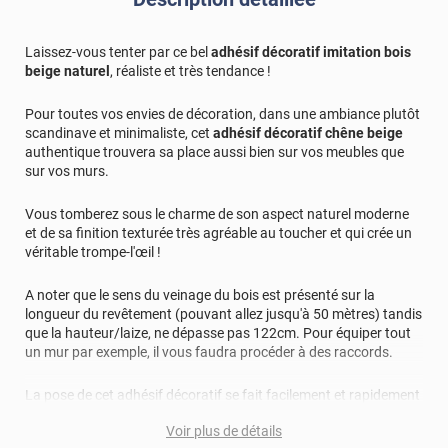
Laissez-vous tenter par ce bel
adhésif décoratif imitation bois
beige naturel
, réaliste et très tendance !
Pour toutes vos envies de décoration, dans une ambiance plutôt
scandinave et minimaliste, cet
adhésif décoratif chêne beige
authentique trouvera sa place aussi bien sur vos meubles que
sur vos murs.
Vous tomberez sous le charme de son aspect naturel moderne
et de sa finition texturée très agréable au toucher et qui crée un
véritable trompe-l'œil !
A noter que le sens du veinage du bois est présenté sur la
longueur du revêtement (pouvant allez jusqu'à 50 mètres) tandis
que la hauteur/laize, ne dépasse pas 122cm. Pour équiper tout
un mur par exemple, il vous faudra procéder à des raccords.
La pose de cet adhésif décoratif se fait facilement et rapidement
grâce à la technologie "Airflow" autrement appelée "colle en nid
Voir plus de détails
d'abeille qui empêche la formation de bulles et de plis grâce aux