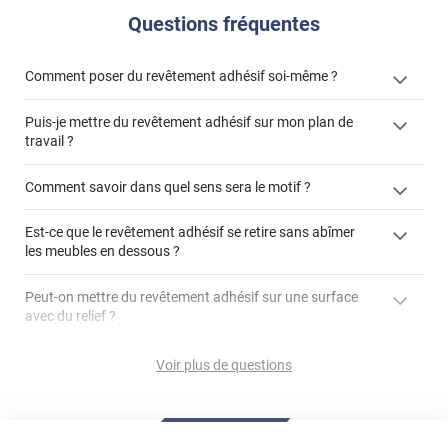
Questions fréquentes
Comment poser du revêtement adhésif soi-même ?
Puis-je mettre du revêtement adhésif sur mon plan de
« Comment poser un revêtement adhésif ? »
travail ?
Comment savoir dans quel sens sera le motif ?
Est-ce que le revêtement adhésif se retire sans abîmer
"Peut-on installer du
les meubles en dessous ?
revêtement adhésif sur un plan de travail de cuisine ?"
Peut-on mettre du revêtement adhésif sur une surface
avec du relief ?
Peut-on mettre du revêtement adhésif sur du carrelage
Voir plus de questions
?
Partir d'un coin et tirer assez fermement
Utiliser une solution de dépose pour annuler l'action de la
Comment poser du revêtement adhésif dans les angles
colle
?