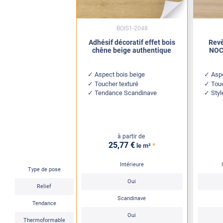
BOIS1-2048
Adhésif décoratif effet bois
Revê
chêne beige authentique
NOC 
Aspect bois beige
Aspe
Toucher texturé
Tou
Tendance Scandinave
Sty
à partir de
25
,77
€
*
le m²
Intérieure
Type de pose
Oui
Relief
Scandinave
Tendance
Oui
Thermoformable