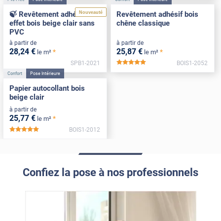
Nouveauté
🍃 Revêtement adhésif
Revêtement adhésif bois
effet bois beige clair sans
chêne classique
PVC
à partir de
à partir de
28
,24
€
25
,87
€
*
*
le m²
le m²
SPB1-2021
BOIS1-2052
*****
Confort
Pose Intérieure
Papier autocollant bois
beige clair
à partir de
25
,77
€
*
le m²
BOIS1-2012
*****
Confiez la pose à nos professionnels