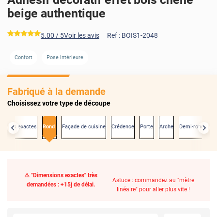
beige authentique
*****
5.00
/ 5
Voir les avis
Ref :
BOIS1-2048
Confort
Pose Intérieure
Fabriqué à la demande
Choisissez votre type de découpe
nsions exactes
Rond
Façade de cuisine
Crédence
Porte
Arche
Demi-rond
⚠️ "Dimensions exactes" très
Astuce : commandez au "mètre
demandées : +15j de délai.
linéaire" pour aller plus vite !