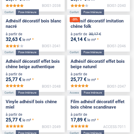
BOIS1-2038
BOIS1-2040
*****
*****
Confort
Pose Intérieure
Confort
Pose Intérieure
-
20
%
Adhésif décoratif bois blanc
Adhésif décoratif imitation
nacré
chêne folk
30
,17
€
à partir de
à partir de
32
,63
€
24
,14
€
*
*
le m²
le m²
BOIS1-2041
BOIS1-2046
*****
Confort
Pose Intérieure
Confort
Pose Intérieure
Adhésif décoratif effet bois
Adhésif décoratif effet bois
chêne beige authentique
beige naturel
à partir de
à partir de
25
,77
€
25
,77
€
*
*
le m²
le m²
BOIS1-2048
BOIS1-2047
*****
*****
Confort
Pose Intérieure
Access
Pose Intérieure
Vinyle adhésif bois chêne
Film adhésif décoratif effet
miel
bois chêne scandinave
à partir de
à partir de
25
,77
€
17
,89
€
*
*
le m²
le m²
BOIS1-2049
ACCESS-7011
*****
*****
Confort
Pose Intérieure
Confort
Pose Intérieure