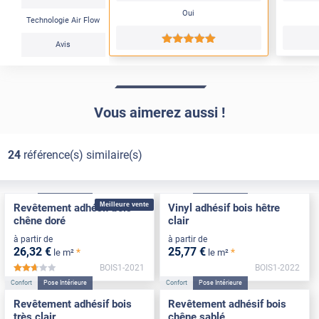
Oui
Technologie Air Flow
*****
Avis
Vous aimerez aussi !
24
référence(s) similaire(s)
Confort
Pose Intérieure
Confort
Pose Intérieure
Meilleure vente
Revêtement adhésif bois
Vinyl adhésif bois hêtre
chêne doré
clair
à partir de
à partir de
26
,32
€
25
,77
€
*
*
le m²
le m²
BOIS1-2021
BOIS1-2022
*****
Confort
Pose Intérieure
Confort
Pose Intérieure
Revêtement adhésif bois
Revêtement adhésif bois
très clair
chêne sablé