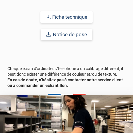
micro-canaux présents sur la partie adhésive, pour un rendu
exceptionnel !
Fiche technique
Durabilité :
10 ans en pose intérieure (anti craquèlement,
écaillage, délamination et jaunissement)
Notice de pose
Afin de vous rendre compte de la qualité et de son rendu
véritable, nous vous conseillons de faire une demande
d'échantillon gratuite.
Chaque écran d’ordinateur/téléphone a un calibrage différent, il
peut donc exister une différence de couleur et/ou de texture.
En cas de doute, n’hésitez pas à contacter notre service client
ou à commander un échantillon.