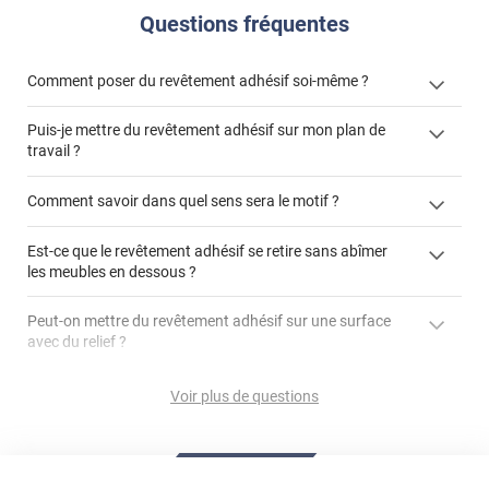
Questions fréquentes
Comment poser du revêtement adhésif soi-même ?
Puis-je mettre du revêtement adhésif sur mon plan de
« Comment poser un revêtement adhésif ? »
travail ?
Comment savoir dans quel sens sera le motif ?
Est-ce que le revêtement adhésif se retire sans abîmer
"Peut-on installer du
les meubles en dessous ?
revêtement adhésif sur un plan de travail de cuisine ?"
Peut-on mettre du revêtement adhésif sur une surface
avec du relief ?
Peut-on mettre du revêtement adhésif sur du carrelage
Voir plus de questions
?
Partir d'un coin et tirer assez fermement
Utiliser une solution de dépose pour annuler l'action de la
Comment poser du revêtement adhésif dans les angles
colle
?