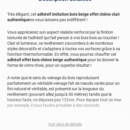
Très élégant, cet
adhésif imitation bois beige effet chêne clair
authentique
ne vous laissera pas indifférent !
Vous apprécierez son aspect réaliste renforcé par la finition
texturée de l'adhésif qui fait penser à vrai bois bois au toucher !
Clair et lumineux, ce revêtement s'accordera à de nombreux
styles décoratifs et s'adaptera à toutes vos surfaces grâce à sa
fonction thermoformable. En effet, vous pourrez chauffer cet
adhésif effet bois chêne beige authentique
pour lui donner la
forme de votre choix, pour un superbe résultat !
A noter que le sens du veinage du bois reproduisant
parfaitement un véritable veinage fait de nœuds variés pour un
fini naturel et véritable, est présenté sur la longueur du
revêtement (pouvant allez jusqu'à 50 mètres) tandis que la
hauteur/laize, ne dépasse pas 122cm. Pour équiper tout un mur
par exemple, il vous faudra procéder à des raccords.
La pose de cet adhésif décoratif se fait facilement et rapidement
grâce à la technologie "Airflow" autrement appelée "colle en nid
Voir plus de détails
d'abeille qui empêche la formation de bulles et de plis grâce aux