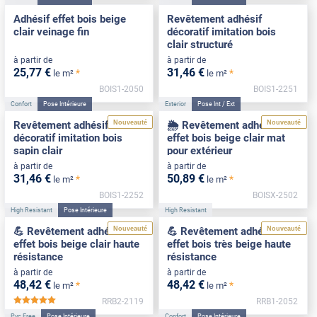
Adhésif effet bois beige
Revêtement adhésif
clair veinage fin
décoratif imitation bois
clair structuré
à partir de
à partir de
25
,77
€
31
,46
€
*
*
le m²
le m²
BOIS1-2050
BOIS1-2251
Confort
Pose Intérieure
Exterior
Pose Int / Ext
Nouveauté
Nouveauté
Revêtement adhésif
🌦️ Revêtement adhésif
décoratif imitation bois
effet bois beige clair mat
sapin clair
pour extérieur
à partir de
à partir de
31
,46
€
50
,89
€
*
*
le m²
le m²
BOIS1-2252
BOISX-2502
High Resistant
Pose Intérieure
High Resistant
Nouveauté
Nouveauté
💪 Revêtement adhésif
💪 Revêtement adhésif
effet bois beige clair haute
effet bois très beige haute
résistance
résistance
à partir de
à partir de
48
,42
€
48
,42
€
*
*
le m²
le m²
RRB2-2119
RRB1-2052
*****
Pvc Free
Pose Intérieure
Confort
Pose Intérieure