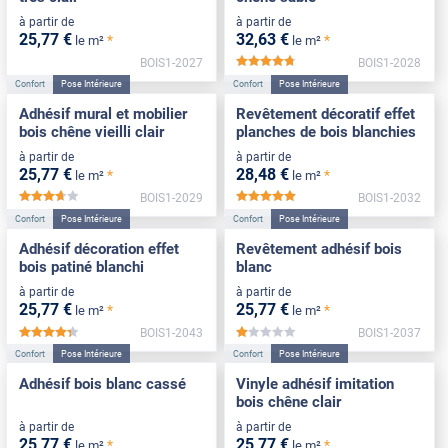
à partir de
à partir de
25
,77
€
32
,63
€
*
*
le m²
le m²
BOIS1-2027
BOIS1-2028
*****
Confort
Pose Intérieure
Confort
Pose Intérieure
Adhésif mural et mobilier
Revêtement décoratif effet
bois chêne vieilli clair
planches de bois blanchies
à partir de
à partir de
25
,77
€
28
,48
€
*
*
le m²
le m²
BOIS1-2029
BOIS1-2032
*****
*****
Confort
Pose Intérieure
Confort
Pose Intérieure
Adhésif décoration effet
Revêtement adhésif bois
bois patiné blanchi
blanc
à partir de
à partir de
25
,77
€
25
,77
€
*
*
le m²
le m²
BOIS1-2043
BOIS1-2037
*****
*****
Confort
Pose Intérieure
Confort
Pose Intérieure
Adhésif bois blanc cassé
Vinyle adhésif imitation
bois chêne clair
à partir de
à partir de
25
,77
€
25
,77
€
*
*
le m²
le m²