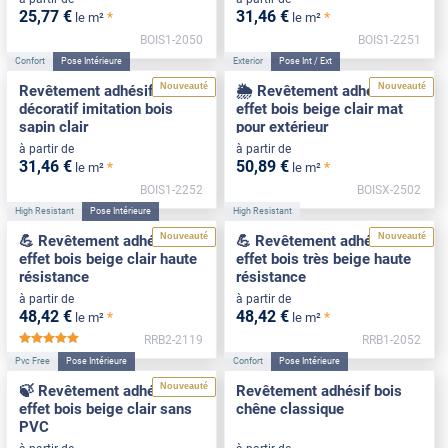
25
,77
€
31
,46
€
*
*
le m²
le m²
BOIS1-2050
BOIS1-2251
Confort
Pose Intérieure
Exterior
Pose Int / Ext
Nouveauté
Nouveauté
Revêtement adhésif
🌦️ Revêtement adhésif
décoratif imitation bois
effet bois beige clair mat
sapin clair
pour extérieur
à partir de
à partir de
31
,46
€
50
,89
€
*
*
le m²
le m²
BOIS1-2252
BOISX-2502
High Resistant
Pose Intérieure
High Resistant
Nouveauté
Nouveauté
💪 Revêtement adhésif
💪 Revêtement adhésif
effet bois beige clair haute
effet bois très beige haute
résistance
résistance
à partir de
à partir de
48
,42
€
48
,42
€
*
*
le m²
le m²
RRB2-2119
RRB1-2052
*****
Pvc Free
Pose Intérieure
Confort
Pose Intérieure
Nouveauté
🍃 Revêtement adhésif
Revêtement adhésif bois
effet bois beige clair sans
chêne classique
PVC