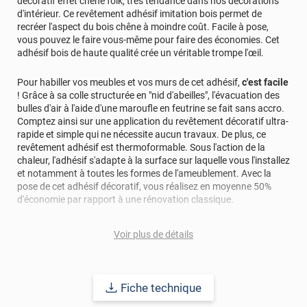
décoratif effet chêne folk, très tendance dans nos décorations
d'intérieur. Ce revêtement adhésif imitation bois permet de
recréer l'aspect du bois chêne à moindre coût. Facile à pose,
vous pouvez le faire vous-même pour faire des économies. Cet
adhésif bois de haute qualité crée un véritable trompe l'œil.
Pour habiller vos meubles et vos murs de cet adhésif,
c'est facile
! Grâce à sa colle structurée en "nid d'abeilles", l'évacuation des
bulles d'air à l'aide d'une maroufle en feutrine se fait sans accro.
Comptez ainsi sur une application du revêtement décoratif ultra-
rapide et simple qui ne nécessite aucun travaux. De plus, ce
revêtement adhésif est thermoformable. Sous l'action de la
chaleur, l'adhésif s'adapte à la surface sur laquelle vous l'installez
et notamment à toutes les formes de l'ameublement. Avec la
pose de cet adhésif décoratif, vous réalisez en moyenne 50%
d'économie par rapport à une rénovation classique.
Pour donner une seconde jeunesse à vos murs ou meubles,
Voir plus de détails
comptez sur ce vinyl de haute qualité avec une excellente
résistance à l’eau, à la saleté, à l’abrasion, aux UV et à l’usure.
Grâce à son épaisseur, cet adhésif masque également les petites
imperfections. Classé A+ au test C.O.V et C-s2,d0 au feu, ce
Fiche technique
revêtement peut être installé dans un lieu ouvert public.