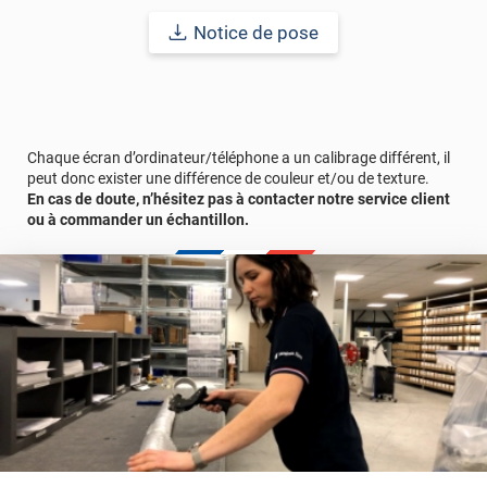
Durabilité
: 10 ans en pose intérieur (anti craquèlement,
Notice de pose
écaillage, délamination et jaunissement)
Afin de vous rendre compte de la qualité et de son rendu
véritable, nous vous conseillons de faire une demande
d'échantillons gratuite.
Chaque écran d’ordinateur/téléphone a un calibrage différent, il
peut donc exister une différence de couleur et/ou de texture.
En cas de doute, n’hésitez pas à contacter notre service client
ou à commander un échantillon.