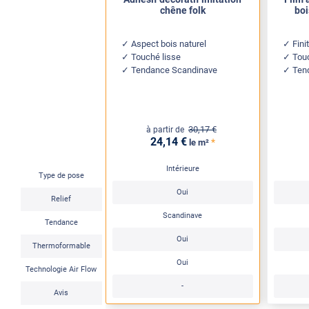
chêne folk
boi
Aspect bois naturel
Fini
Touché lisse
Touc
Tendance Scandinave
Ten
30
,17
€
à partir de
24
,14
€
*
le m²
Intérieure
Type de pose
Oui
Relief
Scandinave
Tendance
Oui
Thermoformable
Oui
Technologie Air Flow
-
Avis