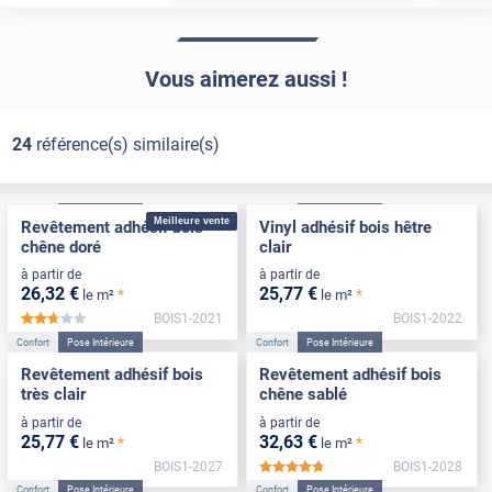
Vous aimerez aussi !
24
référence(s) similaire(s)
Confort
Pose Intérieure
Confort
Pose Intérieure
Meilleure vente
Revêtement adhésif bois
Vinyl adhésif bois hêtre
chêne doré
clair
à partir de
à partir de
26
,32
€
25
,77
€
*
*
le m²
le m²
BOIS1-2021
BOIS1-2022
*****
Confort
Pose Intérieure
Confort
Pose Intérieure
Revêtement adhésif bois
Revêtement adhésif bois
très clair
chêne sablé
à partir de
à partir de
25
,77
€
32
,63
€
*
*
le m²
le m²
BOIS1-2027
BOIS1-2028
*****
Confort
Pose Intérieure
Confort
Pose Intérieure