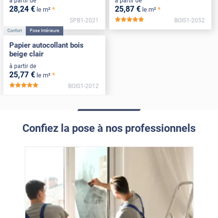
à partir de
à partir de
28
,24
€
25
,87
€
*
*
le m²
le m²
SPB1-2021
BOIS1-2052
*****
Confort
Pose Intérieure
Papier autocollant bois
beige clair
à partir de
25
,77
€
*
le m²
BOIS1-2012
*****
Confiez la pose à nos professionnels