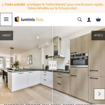
⚠️
Forte activité
: privilégiez le "mètre linéaire" pour une livraison rapide.
Délais détaillés sur la fiche produit.
AVANT
APRÈS
Adhésif décoratif imitation chêne