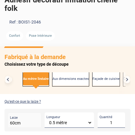
folk
Ref :
BOIS1-2046
Confort
Pose Intérieure
AVANT
Fabriqué à la demande
Choisissez votre type de découpe
Au mètre linéaire
Aux dimensions exactes
Façade de cuisine
Créden
Qu'est-ce que la laize ?
Longueur
Quantité
Laize
60
cm