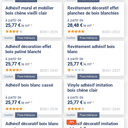
Adhésif mural et mobilier
Revêtement décoratif effet
bois chêne vieilli clair
planches de bois blanchies
à partir de
à partir de
25
,77
€
28
,48
€
*
*
le m²
le m²
BOIS1-2029
BOIS1-2032
*****
*****
Confort
Pose Intérieure
Confort
Pose Intérieure
Adhésif décoration effet
Revêtement adhésif bois
bois patiné blanchi
blanc
à partir de
à partir de
25
,77
€
25
,77
€
*
*
le m²
le m²
BOIS1-2043
BOIS1-2037
*****
*****
Confort
Pose Intérieure
Confort
Pose Intérieure
Adhésif bois blanc cassé
Vinyle adhésif imitation
bois chêne clair
à partir de
à partir de
25
,77
€
25
,77
€
*
*
le m²
le m²
BOIS1-2038
BOIS1-2040
*****
*****
Confort
Pose Intérieure
Confort
Pose Intérieure
-
20
%
Adhésif décoratif bois blanc
Adhésif décoratif imitation