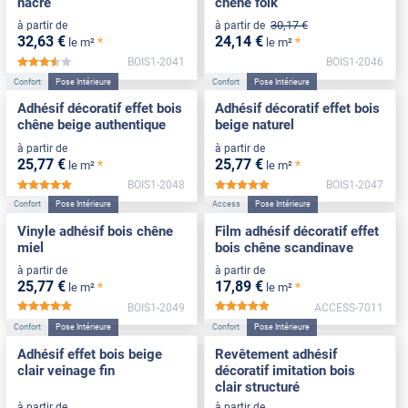
nacré
chêne folk
30
,17
€
à partir de
à partir de
32
,63
€
24
,14
€
*
*
le m²
le m²
BOIS1-2041
BOIS1-2046
*****
Confort
Pose Intérieure
Confort
Pose Intérieure
Adhésif décoratif effet bois
Adhésif décoratif effet bois
chêne beige authentique
beige naturel
à partir de
à partir de
25
,77
€
25
,77
€
*
*
le m²
le m²
BOIS1-2048
BOIS1-2047
*****
*****
Confort
Pose Intérieure
Access
Pose Intérieure
Vinyle adhésif bois chêne
Film adhésif décoratif effet
miel
bois chêne scandinave
à partir de
à partir de
25
,77
€
17
,89
€
*
*
le m²
le m²
BOIS1-2049
ACCESS-7011
*****
*****
Confort
Pose Intérieure
Confort
Pose Intérieure
Adhésif effet bois beige
Revêtement adhésif
clair veinage fin
décoratif imitation bois
clair structuré
à partir de
à partir de