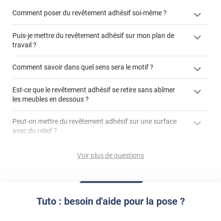
Comment poser du revêtement adhésif soi-même ?
Puis-je mettre du revêtement adhésif sur mon plan de
« Comment poser un revêtement adhésif ? »
travail ?
Comment savoir dans quel sens sera le motif ?
Est-ce que le revêtement adhésif se retire sans abîmer
"Peut-on installer du
les meubles en dessous ?
revêtement adhésif sur un plan de travail de cuisine ?"
Peut-on mettre du revêtement adhésif sur une surface
avec du relief ?
Peut-on mettre du revêtement adhésif sur du carrelage
Voir plus de questions
?
Partir d'un coin et tirer assez fermement
Utiliser une solution de dépose pour annuler l'action de la
Comment poser du revêtement adhésif dans les angles
colle
?
Tuto : besoin d'aide pour la pose ?
S'aider d'un décapeur thermique : la colle va ramollir le film
faire appel à un
et la colle. Vous retirez beaucoup plus facilement le
«
poseur professionnel