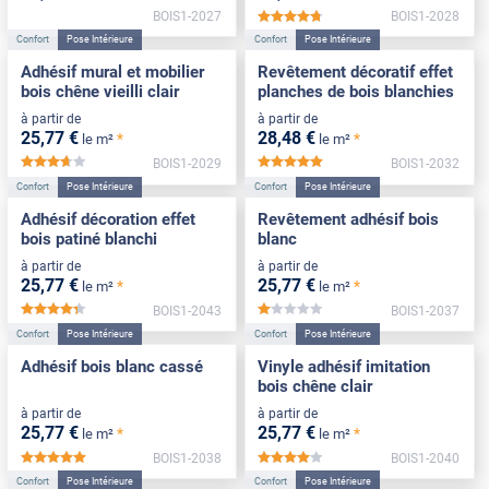
BOIS1-2027
BOIS1-2028
*****
Confort
Pose Intérieure
Confort
Pose Intérieure
Adhésif mural et mobilier
Revêtement décoratif effet
bois chêne vieilli clair
planches de bois blanchies
à partir de
à partir de
25
,77
€
28
,48
€
*
*
le m²
le m²
BOIS1-2029
BOIS1-2032
*****
*****
Confort
Pose Intérieure
Confort
Pose Intérieure
Adhésif décoration effet
Revêtement adhésif bois
bois patiné blanchi
blanc
à partir de
à partir de
25
,77
€
25
,77
€
*
*
le m²
le m²
BOIS1-2043
BOIS1-2037
*****
*****
Confort
Pose Intérieure
Confort
Pose Intérieure
Adhésif bois blanc cassé
Vinyle adhésif imitation
bois chêne clair
à partir de
à partir de
25
,77
€
25
,77
€
*
*
le m²
le m²
BOIS1-2038
BOIS1-2040
*****
*****
Confort
Pose Intérieure
Confort
Pose Intérieure