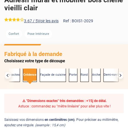
vieilli clair
*****
3.67
/ 5
Voir les avis
Ref :
BOIS1-2029
Confort
Pose Intérieure
Fabriqué à la demande
Choisissez votre type de découpe
sions exactes
Crédence
Façade de cuisine
Porte
Rond
Arche
Demi-rond
⚠️ "Dimensions exactes" très demandées : +15j de délai.
Astuce : commandez au "mètre linéaire" pour aller plus vite !
Saisissez vos dimensions
en centimètres (cm)
. Pour préciser au millimètre,
ajoutez une virgule.
(exemple : 15,4 cm)