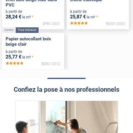
PVC
à partir de
à partir de
28
,24
€
25
,87
€
*
*
le m²
le m²
SPB1-2021
BOIS1-2052
*****
Confort
Pose Intérieure
Papier autocollant bois
beige clair
à partir de
25
,77
€
*
le m²
BOIS1-2012
*****
Confiez la pose à nos professionnels