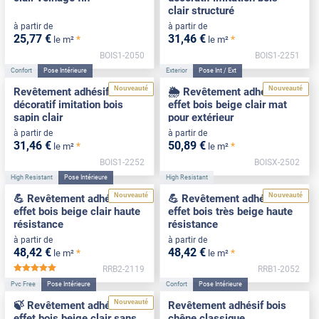
clair structuré
à partir de
à partir de
25
,77
€
31
,46
€
*
*
le m²
le m²
BOIS1-2050
BOIS1-2251
Confort
Pose Intérieure
Exterior
Pose Int / Ext
Nouveauté
Nouveauté
Revêtement adhésif
🌦️ Revêtement adhésif
décoratif imitation bois
effet bois beige clair mat
sapin clair
pour extérieur
à partir de
à partir de
31
,46
€
50
,89
€
*
*
le m²
le m²
BOIS1-2252
BOISX-2502
High Resistant
Pose Intérieure
High Resistant
Nouveauté
Nouveauté
💪 Revêtement adhésif
💪 Revêtement adhésif
effet bois beige clair haute
effet bois très beige haute
résistance
résistance
à partir de
à partir de
48
,42
€
48
,42
€
*
*
le m²
le m²
RRB2-2119
RRB1-2052
*****
Pvc Free
Pose Intérieure
Confort
Pose Intérieure
Nouveauté
🍃 Revêtement adhésif
Revêtement adhésif bois
effet bois beige clair sans
chêne classique