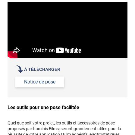
revêtement adhésif.
Réussir la pose d'un revêtement adhésif dans les angles. »
Lisser la surface avec un enduit de lissage au préalable
Commander à la taille des carreaux et réappliquer un joint
propre par dessus
À TÉLÉCHARGER
Notice de pose
Les outils pour une pose facilitée
Quel que soit votre projet, les outils et accessoires de pose
proposés par Luminis Films, seront grandement utiles pour la
réussite de votre application ! Film adhésifs, électrostatiques,