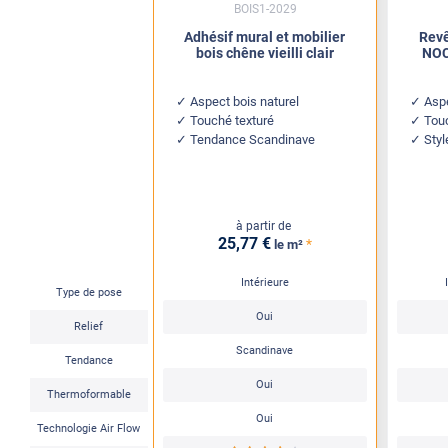
BOIS1-2029
Adhésif mural et mobilier
Revê
bois chêne vieilli clair
NOC
Aspect bois naturel
Aspe
Touché texturé
Tou
Tendance Scandinave
Sty
à partir de
25
,77
€
*
le m²
Intérieure
Type de pose
Oui
Relief
Scandinave
Tendance
Oui
Thermoformable
Oui
Technologie Air Flow