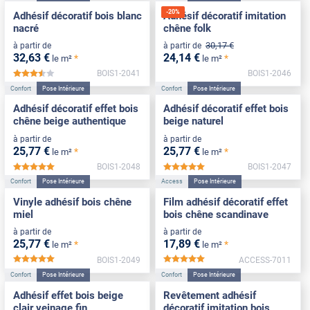
-
20
%
Adhésif décoratif bois blanc
Adhésif décoratif imitation
nacré
chêne folk
30
,17
€
à partir de
à partir de
32
,63
€
24
,14
€
*
*
le m²
le m²
BOIS1-2041
BOIS1-2046
*****
Confort
Pose Intérieure
Confort
Pose Intérieure
Adhésif décoratif effet bois
Adhésif décoratif effet bois
chêne beige authentique
beige naturel
à partir de
à partir de
25
,77
€
25
,77
€
*
*
le m²
le m²
BOIS1-2048
BOIS1-2047
*****
*****
Confort
Pose Intérieure
Access
Pose Intérieure
Vinyle adhésif bois chêne
Film adhésif décoratif effet
miel
bois chêne scandinave
à partir de
à partir de
25
,77
€
17
,89
€
*
*
le m²
le m²
BOIS1-2049
ACCESS-7011
*****
*****
Confort
Pose Intérieure
Confort
Pose Intérieure
Adhésif effet bois beige
Revêtement adhésif
clair veinage fin
décoratif imitation bois