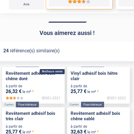
*****
Avis
Vous aimerez aussi !
24
référence(s) similaire(s)
Confort
Pose Intérieure
Confort
Pose Intérieure
Meilleure vente
Revêtement adhésif bois
Vinyl adhésif bois hêtre
chêne doré
clair
à partir de
à partir de
26
,32
€
25
,77
€
*
*
le m²
le m²
BOIS1-2021
BOIS1-2022
*****
Confort
Pose Intérieure
Confort
Pose Intérieure
Revêtement adhésif bois
Revêtement adhésif bois
très clair
chêne sablé
à partir de
à partir de
25
,77
€
32
,63
€
*
*
le m²
le m²