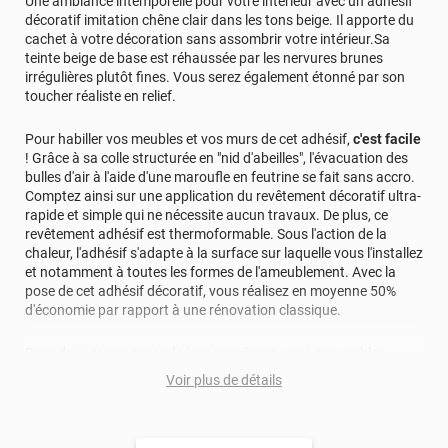
Une ambiance intemporelle pour votre intérieur avec un adhésif
décoratif imitation chêne clair dans les tons beige. Il apporte du
cachet à votre décoration sans assombrir votre intérieur.Sa
teinte beige de base est réhaussée par les nervures brunes
irrégulières plutôt fines. Vous serez également étonné par son
toucher réaliste en relief.
Pour habiller vos meubles et vos murs de cet adhésif,
c'est facile
! Grâce à sa colle structurée en "nid d'abeilles", l'évacuation des
bulles d'air à l'aide d'une maroufle en feutrine se fait sans accro.
Comptez ainsi sur une application du revêtement décoratif ultra-
rapide et simple qui ne nécessite aucun travaux. De plus, ce
revêtement adhésif est thermoformable. Sous l'action de la
chaleur, l'adhésif s'adapte à la surface sur laquelle vous l'installez
et notamment à toutes les formes de l'ameublement. Avec la
pose de cet adhésif décoratif, vous réalisez en moyenne 50%
d'économie par rapport à une rénovation classique.
Pour donner une seconde jeunesse à vos murs ou meubles,
comptez sur ce vinyl de haute qualité avec une excellente
Voir plus de détails
résistance à l’eau, à la saleté, à l’abrasion, aux UV et à l’usure.
Grâce à son épaisseur, cet adhésif masque également les petites
imperfections. Classé A+ au test C.O.V et C-s2,d0 au feu, ce