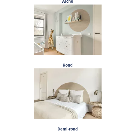
Arche
Rond
Demi-rond