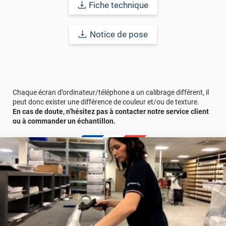
revêtement peut être installé dans un lieu ouvert public.
Fiche technique
Durabilité
: 10 ans en pose intérieur (anti craquèlement,
écaillage, délamination et jaunissement)
Notice de pose
Afin de vous rendre compte de la qualité et de son rendu
véritable, nous vous conseillons de faire une demande
d'échantillons gratuite.
Chaque écran d’ordinateur/téléphone a un calibrage différent, il
peut donc exister une différence de couleur et/ou de texture.
En cas de doute, n’hésitez pas à contacter notre service client
ou à commander un échantillon.