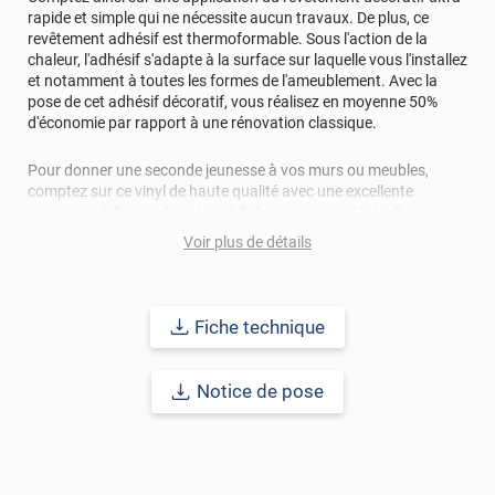
rapide et simple qui ne nécessite aucun travaux. De plus, ce
revêtement adhésif est thermoformable. Sous l'action de la
chaleur, l'adhésif s'adapte à la surface sur laquelle vous l'installez
et notamment à toutes les formes de l'ameublement. Avec la
pose de cet adhésif décoratif, vous réalisez en moyenne 50%
d'économie par rapport à une rénovation classique.
Pour donner une seconde jeunesse à vos murs ou meubles,
comptez sur ce vinyl de haute qualité avec une excellente
résistance à l’eau, à la saleté, à l’abrasion, aux UV et à l’usure.
Grâce à son épaisseur, cet adhésif masque également les petites
Voir plus de détails
imperfections. Classé A+ au test C.O.V et C-s2,d0 au feu, ce
revêtement peut être installé dans un lieu ouvert public.
Durabilité
: 10 ans en pose intérieur (anti craquèlement,
Fiche technique
écaillage, délamination et jaunissement)
Notice de pose
Afin de vous rendre compte de la qualité et de son rendu
véritable, nous vous conseillons de faire une demande
d'échantillons gratuite.
Vous allez commander 1 face de porte avec un surplus de 13 cm