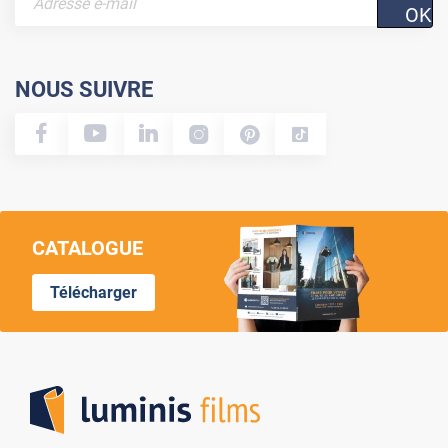
OK
NOUS SUIVRE
CATALOGUE
Télécharger
Lumi