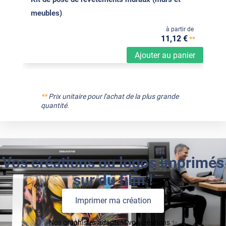
meubles)
à partir de
11
,12
€
**
Ajouter au panier
**
Prix unitaire pour l'achat de la plus grande
quantité.
Vos créations ou logos imprimés
sur du film !
Imprimer ma création
Nos graphistes adaptent vos créations ✨