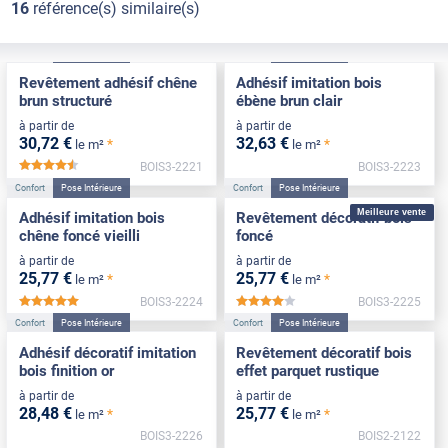
16
référence(s) similaire(s)
Confort
Pose Intérieure
Confort
Pose Intérieure
Revêtement adhésif chêne
Adhésif imitation bois
brun structuré
ébène brun clair
à partir de
à partir de
30
,72
€
32
,63
€
*
*
le m²
le m²
BOIS3-2221
BOIS3-2223
*****
Confort
Pose Intérieure
Confort
Pose Intérieure
Meilleure vente
Adhésif imitation bois
Revêtement décoratif bois
chêne foncé vieilli
foncé
à partir de
à partir de
25
,77
€
25
,77
€
*
*
le m²
le m²
BOIS3-2224
BOIS3-2225
*****
*****
Confort
Pose Intérieure
Confort
Pose Intérieure
Adhésif décoratif imitation
Revêtement décoratif bois
bois finition or
effet parquet rustique
à partir de
à partir de
28
,48
€
25
,77
€
*
*
le m²
le m²
BOIS3-2226
BOIS2-2122