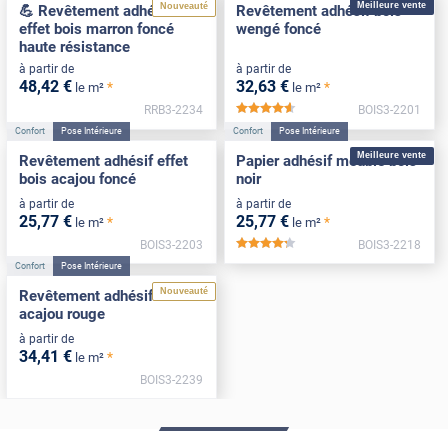
Meilleure vente
Nouveauté
💪 Revêtement adhésif
Revêtement adhésif bois
effet bois marron foncé
wengé foncé
haute résistance
à partir de
à partir de
48
,42
€
32
,63
€
*
*
le m²
le m²
RRB3-2234
BOIS3-2201
*****
Confort
Pose Intérieure
Confort
Pose Intérieure
Meilleure vente
Revêtement adhésif effet
Papier adhésif meuble bois
bois acajou foncé
noir
à partir de
à partir de
25
,77
€
25
,77
€
*
*
le m²
le m²
BOIS3-2203
BOIS3-2218
*****
Confort
Pose Intérieure
Nouveauté
Revêtement adhésif bois
acajou rouge
à partir de
34
,41
€
*
le m²
BOIS3-2239