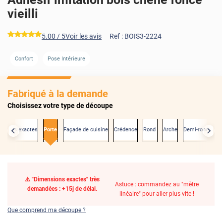
vieilli
*****
5.00
/ 5
Voir les avis
Ref :
BOIS3-2224
Confort
Pose Intérieure
Fabriqué à la demande
Choisissez votre type de découpe
nsions exactes
Porte
Façade de cuisine
Crédence
Rond
Arche
Demi-rond
⚠️ "Dimensions exactes" très
Astuce : commandez au "mètre
demandées : +15j de délai.
linéaire" pour aller plus vite !
Que comprend ma découpe ?