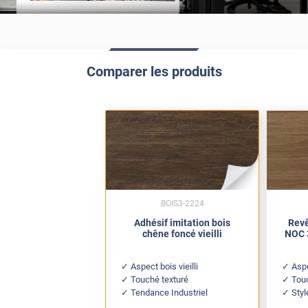
Comparer les produits
BOIS3-2224
Adhésif imitation bois
Revê
chêne foncé vieilli
NOC 
Aspect bois vieilli
Asp
Touché texturé
Tou
Tendance Industriel
Sty