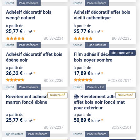
Confort
Pose Intérieure
Confort
Pose Intérieure
Adhésif décoratif bois
Adhésif décoratif effet bois
wengé naturel
vieilli authentique
à partir de
à partir de
25
,77
€
25
,77
€
*
*
le m²
le m²
BOIS3-2234
BOIS3-2235
*****
*****
Confort
Pose Intérieure
Access
Pose Intérieure
Meilleure vente
Adhésif décoratif effet bois
Film adhésif décoratif effet
ébène noir
bois noyer sombre
à partir de
à partir de
26
,32
€
17
,89
€
*
*
le m²
le m²
BOIS3-2236
ACCESS-7014
*****
*****
Confort
Pose Intérieure
Exterior
Pose Int / Ext
Nouveauté
Nouveauté
Revêtement adhésif bois
🌦️ Revêtement adhésif
marron foncé ébène
effet bois noir foncé mat
pour extérieur
à partir de
à partir de
25
,77
€
50
,89
€
*
*
le m²
le m²
BOIS3-2237
BOISX-2501
High Resistant
Pose Intérieure
Confort
Pose Intérieure