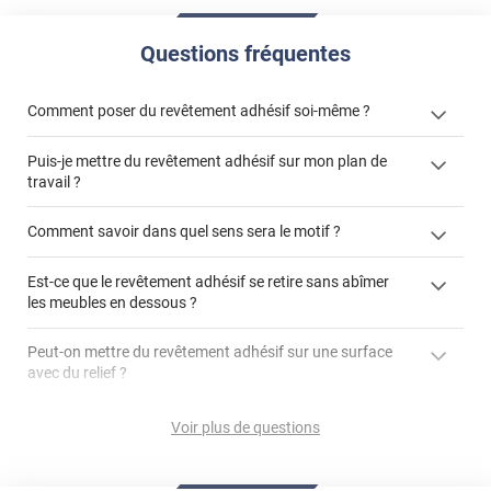
Questions fréquentes
Comment poser du revêtement adhésif soi-même ?
Puis-je mettre du revêtement adhésif sur mon plan de
« Comment poser un revêtement adhésif ? »
travail ?
Comment savoir dans quel sens sera le motif ?
Est-ce que le revêtement adhésif se retire sans abîmer
"Peut-on installer du
les meubles en dessous ?
revêtement adhésif sur un plan de travail de cuisine ?"
Peut-on mettre du revêtement adhésif sur une surface
avec du relief ?
Peut-on mettre du revêtement adhésif sur du carrelage
Voir plus de questions
?
Partir d'un coin et tirer assez fermement
Utiliser une solution de dépose pour annuler l'action de la