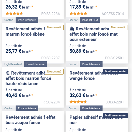
à partir de
à partir de
26
,32
€
17
,89
€
*
*
le m²
le m²
BOIS3-2236
ACCESS-7014
*****
*****
Confort
Pose Intérieure
Exterior
Pose Int / Ext
Nouveauté
Nouveauté
Revêtement adhésif bois
🌦️ Revêtement adhésif
marron foncé ébène
effet bois noir foncé mat
pour extérieur
à partir de
à partir de
25
,77
€
50
,89
€
*
*
le m²
le m²
BOIS3-2237
BOISX-2501
High Resistant
Pose Intérieure
Confort
Pose Intérieure
Meilleure vente
Nouveauté
💪 Revêtement adhésif
Revêtement adhésif bois
effet bois marron foncé
wengé foncé
haute résistance
à partir de
à partir de
48
,42
€
32
,63
€
*
*
le m²
le m²
RRB3-2234
BOIS3-2201
*****
Confort
Pose Intérieure
Confort
Pose Intérieure
Meilleure vente
Revêtement adhésif effet
Papier adhésif meuble bois
bois acajou foncé
noir
à partir de
à partir de