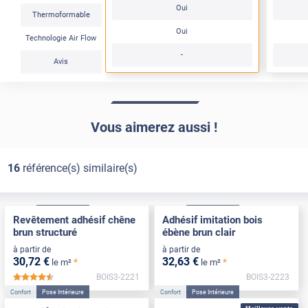
Oui
Thermoformable
Oui
Technologie Air Flow
-
Avis
Vous aimerez aussi !
16
référence(s) similaire(s)
Confort
Pose Intérieure
Confort
Pose Intérieure
Revêtement adhésif chêne
Adhésif imitation bois
brun structuré
ébène brun clair
à partir de
à partir de
30
,72
€
32
,63
€
*
*
le m²
le m²
BOIS3-2221
BOIS3-2223
*****
Confort
Pose Intérieure
Confort
Pose Intérieure