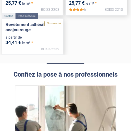
25
,77
€
25
,77
€
*
*
le m²
le m²
BOIS3-2203
BOIS3-2218
*****
Confort
Pose Intérieure
Nouveauté
Revêtement adhésif bois
acajou rouge
à partir de
34
,41
€
*
le m²
BOIS3-2239
Confiez la pose à nos professionnels