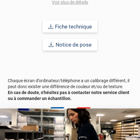
Voir plus de détails
comptez sur ce vinyl de haute qualité avec une excellente
résistance à l’eau, à la saleté, à l’abrasion, aux UV et à l’usure.
Grâce à son épaisseur, cet adhésif masque également les petites
imperfections. Classé A+ au test C.O.V et C-s2,d0 au feu, ce
Fiche technique
revêtement peut être installé dans un lieu ouvert public.
Durabilité
: 10 ans en pose intérieur (anti craquèlement,
Notice de pose
écaillage, délamination et jaunissement)
Afin de vous rendre compte de la qualité et de son rendu
véritable, nous vous conseillons de faire une demande
d'échantillons gratuite.
Chaque écran d’ordinateur/téléphone a un calibrage différent, il
peut donc exister une différence de couleur et/ou de texture.
En cas de doute, n’hésitez pas à contacter notre service client
ou à commander un échantillon.