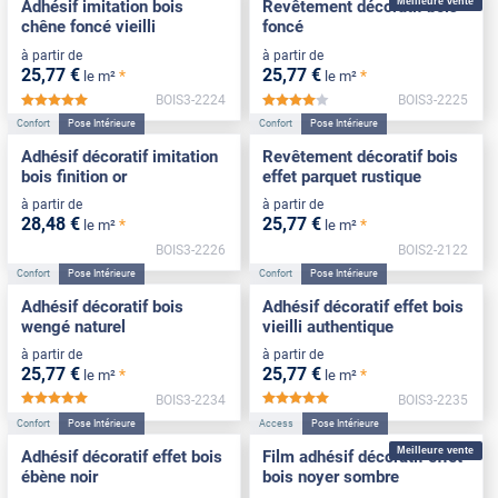
Meilleure vente
Adhésif imitation bois
Revêtement décoratif bois
chêne foncé vieilli
foncé
à partir de
à partir de
25
,77
€
25
,77
€
*
*
le m²
le m²
BOIS3-2224
BOIS3-2225
*****
*****
Confort
Pose Intérieure
Confort
Pose Intérieure
Adhésif décoratif imitation
Revêtement décoratif bois
bois finition or
effet parquet rustique
à partir de
à partir de
28
,48
€
25
,77
€
*
*
le m²
le m²
BOIS3-2226
BOIS2-2122
Confort
Pose Intérieure
Confort
Pose Intérieure
Adhésif décoratif bois
Adhésif décoratif effet bois
wengé naturel
vieilli authentique
à partir de
à partir de
25
,77
€
25
,77
€
*
*
le m²
le m²
BOIS3-2234
BOIS3-2235
*****
*****
Confort
Pose Intérieure
Access
Pose Intérieure
Meilleure vente
Adhésif décoratif effet bois
Film adhésif décoratif effet
ébène noir
bois noyer sombre