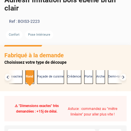
clair
Ref :
BOIS3-2223
Confort
Pose Intérieure
Fabriqué à la demande
Choisissez votre type de découpe
nsions exactes
Rond
Façade de cuisine
Crédence
Porte
Arche
Demi-rond
⚠️ "Dimensions exactes" très
Astuce : commandez au "mètre
demandées : +15j de délai.
linéaire" pour aller plus vite !