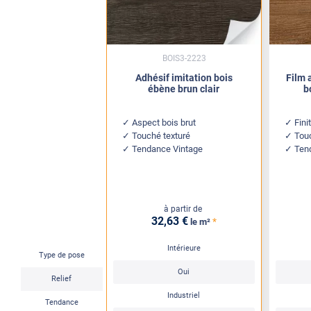
BOIS3-2223
Adhésif imitation bois
Film 
ébène brun clair
b
Aspect bois brut
Fini
Touché texturé
Touc
Tendance Vintage
Ten
à partir de
32
,63
€
*
le m²
Intérieure
Type de pose
Oui
Relief
Industriel
Tendance