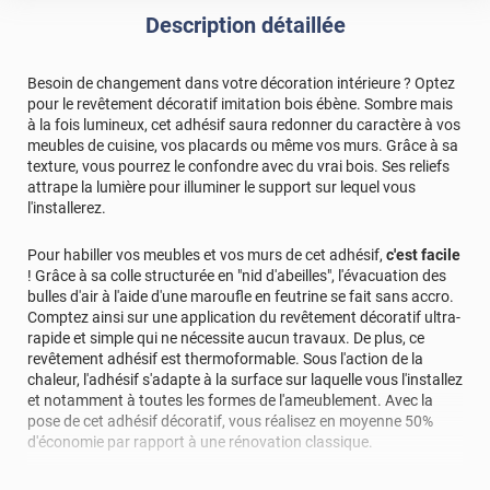
Description détaillée
Besoin de changement dans votre décoration intérieure ? Optez
pour le revêtement décoratif imitation bois ébène. Sombre mais
à la fois lumineux, cet adhésif saura redonner du caractère à vos
meubles de cuisine, vos placards ou même vos murs. Grâce à sa
texture, vous pourrez le confondre avec du vrai bois. Ses reliefs
attrape la lumière pour illuminer le support sur lequel vous
l'installerez.
Pour habiller vos meubles et vos murs de cet adhésif,
c'est facile
! Grâce à sa colle structurée en "nid d'abeilles", l'évacuation des
bulles d'air à l'aide d'une maroufle en feutrine se fait sans accro.
Comptez ainsi sur une application du revêtement décoratif ultra-
rapide et simple qui ne nécessite aucun travaux. De plus, ce
revêtement adhésif est thermoformable. Sous l'action de la
chaleur, l'adhésif s'adapte à la surface sur laquelle vous l'installez
et notamment à toutes les formes de l'ameublement. Avec la
pose de cet adhésif décoratif, vous réalisez en moyenne 50%
d'économie par rapport à une rénovation classique.
Pour donner une seconde jeunesse à vos murs ou meubles,