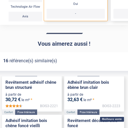
Oui
Technologie Air Flow
-
Avis
Vous aimerez aussi !
16
référence(s) similaire(s)
Confort
Pose Intérieure
Confort
Pose Intérieure
Revêtement adhésif chêne
Adhésif imitation bois
brun structuré
ébène brun clair
à partir de
à partir de
30
,72
€
32
,63
€
*
*
le m²
le m²
BOIS3-2221
BOIS3-2223
*****
Confort
Pose Intérieure
Confort
Pose Intérieure
Meilleure vente
Adhésif imitation bois
Revêtement décoratif bois
chêne foncé vieilli
foncé