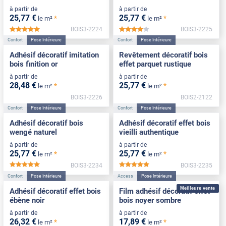
à partir de
à partir de
25
,77
€
25
,77
€
*
*
le m²
le m²
BOIS3-2224
BOIS3-2225
*****
*****
Confort
Pose Intérieure
Confort
Pose Intérieure
Adhésif décoratif imitation
Revêtement décoratif bois
bois finition or
effet parquet rustique
à partir de
à partir de
28
,48
€
25
,77
€
*
*
le m²
le m²
BOIS3-2226
BOIS2-2122
Confort
Pose Intérieure
Confort
Pose Intérieure
Adhésif décoratif bois
Adhésif décoratif effet bois
wengé naturel
vieilli authentique
à partir de
à partir de
25
,77
€
25
,77
€
*
*
le m²
le m²
BOIS3-2234
BOIS3-2235
*****
*****
Confort
Pose Intérieure
Access
Pose Intérieure
Meilleure vente
Adhésif décoratif effet bois
Film adhésif décoratif effet
ébène noir
bois noyer sombre
à partir de
à partir de
26
,32
€
17
,89
€
*
*
le m²
le m²