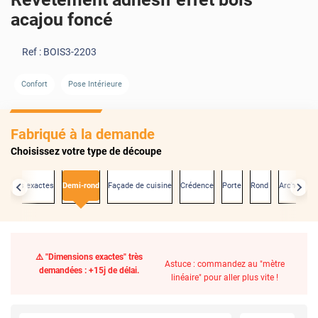
acajou foncé
Ref :
BOIS3-2203
Confort
Pose Intérieure
Fabriqué à la demande
Choisissez votre type de découpe
nsions exactes
Demi-rond
Façade de cuisine
Crédence
Porte
Rond
Arche
⚠️ "Dimensions exactes" très
Astuce : commandez au "mètre
demandées : +15j de délai.
linéaire" pour aller plus vite !