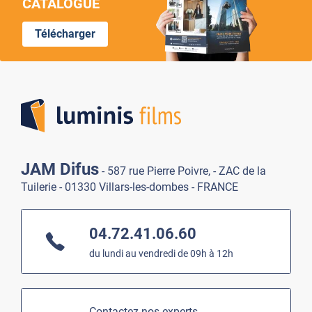
CATALOGUE
Télécharger
Lumi
JAM Difus
- 587 rue Pierre Poivre, - ZAC de la
Tuilerie - 01330 Villars-les-dombes - FRANCE
04.72.41.06.60
du lundi au vendredi de 09h à 12h
Contactez nos experts