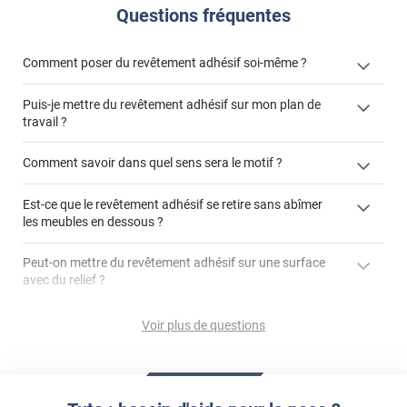
Questions fréquentes
Comment poser du revêtement adhésif soi-même ?
Puis-je mettre du revêtement adhésif sur mon plan de
« Comment poser un revêtement adhésif ? »
travail ?
Comment savoir dans quel sens sera le motif ?
Est-ce que le revêtement adhésif se retire sans abîmer
"Peut-on installer du
les meubles en dessous ?
revêtement adhésif sur un plan de travail de cuisine ?"
Peut-on mettre du revêtement adhésif sur une surface
avec du relief ?
Peut-on mettre du revêtement adhésif sur du carrelage
Voir plus de questions
?
Partir d'un coin et tirer assez fermement
Utiliser une solution de dépose pour annuler l'action de la
Comment poser du revêtement adhésif dans les angles
colle
?