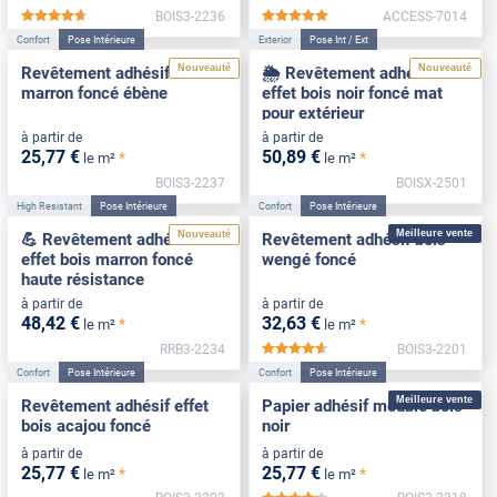
BOIS3-2236
ACCESS-7014
*****
*****
Confort
Pose Intérieure
Exterior
Pose Int / Ext
Nouveauté
Nouveauté
Revêtement adhésif bois
🌦️ Revêtement adhésif
marron foncé ébène
effet bois noir foncé mat
pour extérieur
à partir de
à partir de
25
,77
€
50
,89
€
*
*
le m²
le m²
BOIS3-2237
BOISX-2501
High Resistant
Pose Intérieure
Confort
Pose Intérieure
Meilleure vente
Nouveauté
💪 Revêtement adhésif
Revêtement adhésif bois
effet bois marron foncé
wengé foncé
haute résistance
à partir de
à partir de
48
,42
€
32
,63
€
*
*
le m²
le m²
RRB3-2234
BOIS3-2201
*****
Confort
Pose Intérieure
Confort
Pose Intérieure
Meilleure vente
Revêtement adhésif effet
Papier adhésif meuble bois
bois acajou foncé
noir
à partir de
à partir de
25
,77
€
25
,77
€
*
*
le m²
le m²