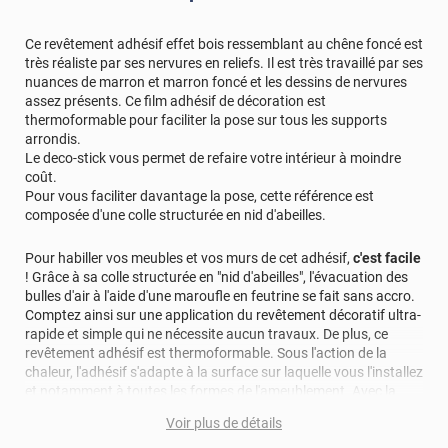
Ce revêtement adhésif effet bois ressemblant au chêne foncé est
très réaliste par ses nervures en reliefs. Il est très travaillé par ses
nuances de marron et marron foncé et les dessins de nervures
assez présents. Ce film adhésif de décoration est
thermoformable pour faciliter la pose sur tous les supports
arrondis.
Le deco-stick vous permet de refaire votre intérieur à moindre
coût.
Pour vous faciliter davantage la pose, cette référence est
composée d'une colle structurée en nid d'abeilles.
Pour habiller vos meubles et vos murs de cet adhésif,
c'est facile
! Grâce à sa colle structurée en "nid d'abeilles", l'évacuation des
bulles d'air à l'aide d'une maroufle en feutrine se fait sans accro.
Comptez ainsi sur une application du revêtement décoratif ultra-
rapide et simple qui ne nécessite aucun travaux. De plus, ce
revêtement adhésif est thermoformable. Sous l'action de la
chaleur, l'adhésif s'adapte à la surface sur laquelle vous l'installez
et notamment à toutes les formes de l'ameublement. Avec la
pose de cet adhésif décoratif, vous réalisez en moyenne 50%
Voir plus de détails
d'économie par rapport à une rénovation classique.