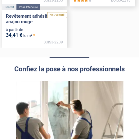
BOIS3-2203
BOIS3-2218
*****
Confort
Pose Intérieure
Nouveauté
Revêtement adhésif bois
acajou rouge
à partir de
34
,41
€
*
le m²
BOIS3-2239
Confiez la pose à nos professionnels