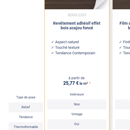
BOIS3-2203
Revêtement adhésif effet
Film 
bois acajou foncé
b
Aspect naturel
Fini
Touché texturé
Touc
Tendance Contemporain
Ten
à partir de
25
,77
€
*
le m²
Intérieure
Type de pose
Non
Relief
Vintage
Tendance
Oui
Thermoformable