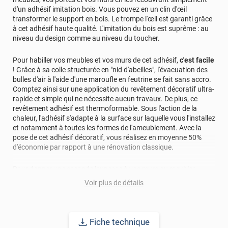
d'un adhésif imitation bois. Vous pouvez en un clin d'œil
transformer le support en bois. Le trompe l'œil est garanti grâce
à cet adhésif haute qualité. L'imitation du bois est suprême : au
niveau du design comme au niveau du toucher.
Pour habiller vos meubles et vos murs de cet adhésif,
c'est facile
! Grâce à sa colle structurée en "nid d'abeilles", l'évacuation des
bulles d'air à l'aide d'une maroufle en feutrine se fait sans accro.
Comptez ainsi sur une application du revêtement décoratif ultra-
rapide et simple qui ne nécessite aucun travaux. De plus, ce
revêtement adhésif est thermoformable. Sous l'action de la
chaleur, l'adhésif s'adapte à la surface sur laquelle vous l'installez
et notamment à toutes les formes de l'ameublement. Avec la
pose de cet adhésif décoratif, vous réalisez en moyenne 50%
d'économie par rapport à une rénovation classique.
Pour donner une seconde jeunesse à vos murs ou meubles,
comptez sur ce vinyl de haute qualité avec une excellente
Voir plus de détails
résistance à l’eau, à la saleté, à l’abrasion, aux UV et à l’usure.
Grâce à son épaisseur, cet adhésif masque également les petites
imperfections. Classé A+ au test C.O.V et C-s2,d0 au feu, ce
revêtement peut être installé dans un lieu ouvert public.
Fiche technique