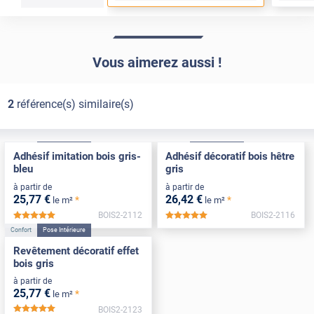
Vous aimerez aussi !
2
référence(s) similaire(s)
Confort
Pose Intérieure
Confort
Pose Intérieure
Adhésif imitation bois gris-
Adhésif décoratif bois hêtre
bleu
gris
à partir de
à partir de
25
,77
€
26
,42
€
*
*
le m²
le m²
BOIS2-2112
BOIS2-2116
*****
*****
Confort
Pose Intérieure
Revêtement décoratif effet
bois gris
à partir de
25
,77
€
*
le m²
BOIS2-2123
*****