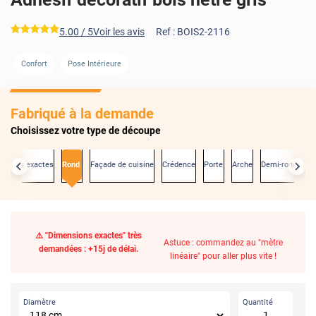
*****
5.00
/ 5
Voir les avis
Ref :
BOIS2-2116
Confort
Pose Intérieure
Fabriqué à la demande
Choisissez votre type de découpe
nsions exactes
Rond
Façade de cuisine
Crédence
Porte
Arche
Demi-rond
⚠️ "Dimensions exactes" très
Astuce : commandez au "mètre
demandées : +15j de délai.
linéaire" pour aller plus vite !
Diamètre
Quantité