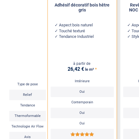
Adhésif décoratif bois hêtre
Revê
gris
NOC 
Aspect bois naturel
Aspe
Touché texturé
Tou
Tendance Industriel
Sty
à partir de
26
,42
€
*
le m²
Intérieure
Type de pose
Oui
Relief
Contemporain
Tendance
Oui
Thermoformable
Oui
Technologie Air Flow
*****
Avis