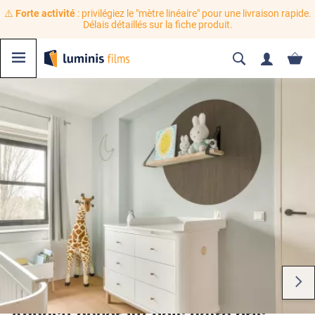
⚠️
Forte activité
: privilégiez le "mètre linéaire" pour une livraison rapide.
Délais détaillés sur la fiche produit.
Adhésif décoratif bois hêtre gris