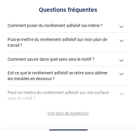
Questions fréquentes
Comment poser du revêtement adhésif soi-même ?
Puis-je mettre du revêtement adhésif sur mon plan de
« Comment poser un revêtement adhésif ? »
travail ?
Comment savoir dans quel sens sera le motif ?
Est-ce que le revêtement adhésif se retire sans abîmer
"Peut-on installer du
les meubles en dessous ?
revêtement adhésif sur un plan de travail de cuisine ?"
Peut-on mettre du revêtement adhésif sur une surface
avec du relief ?
Peut-on mettre du revêtement adhésif sur du carrelage
Voir plus de questions
?
Partir d'un coin et tirer assez fermement
Utiliser une solution de dépose pour annuler l'action de la
Comment poser du revêtement adhésif dans les angles
colle