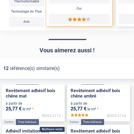
Thermoformable
Oui
Technologie Air Flow
*****
Avis
Vous aimerez aussi !
12
référence(s) similaire(s)
Confort
Pose Intérieure
Confort
Pose Intérieure
Revêtement adhésif bois
Revêtement adhésif bois
chêne mat
chêne ambré
à partir de
à partir de
25
,77
€
25
,77
€
*
*
le m²
le m²
BOIS2-2113
BOIS2-2114
*****
Confort
Pose Intérieure
Confort
Pose Intérieure
Meilleure vente
Adhésif imitation bois
Revêtement adhésif bois