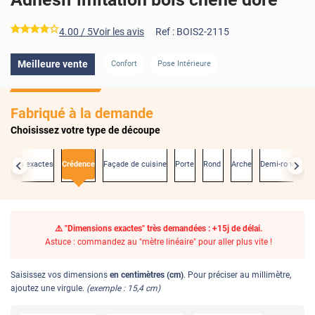
*****
4.00
/ 5
Voir les avis
Ref :
BOIS2-2115
Meilleure vente
Confort
Pose Intérieure
Fabriqué à la demande
Choisissez votre type de découpe
nsions exactes
Crédence
Façade de cuisine
Porte
Rond
Arche
Demi-rond
⚠️ "Dimensions exactes" très demandées : +15j de délai.
Astuce : commandez au "mètre linéaire" pour aller plus vite !
Saisissez vos dimensions
en centimètres (cm)
. Pour préciser au millimètre,
ajoutez une virgule.
(exemple : 15,4 cm)