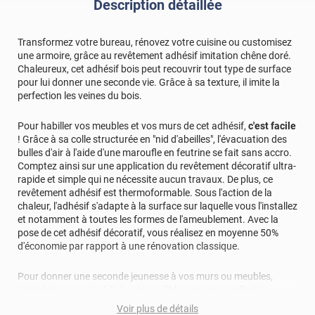
Description détaillée
Transformez votre bureau, rénovez votre cuisine ou customisez
une armoire, grâce au revêtement adhésif imitation chêne doré.
Chaleureux, cet adhésif bois peut recouvrir tout type de surface
pour lui donner une seconde vie. Grâce à sa texture, il imite la
perfection les veines du bois.
Pour habiller vos meubles et vos murs de cet adhésif,
c'est facile
! Grâce à sa colle structurée en "nid d'abeilles", l'évacuation des
bulles d'air à l'aide d'une maroufle en feutrine se fait sans accro.
Comptez ainsi sur une application du revêtement décoratif ultra-
rapide et simple qui ne nécessite aucun travaux. De plus, ce
revêtement adhésif est thermoformable. Sous l'action de la
chaleur, l'adhésif s'adapte à la surface sur laquelle vous l'installez
et notamment à toutes les formes de l'ameublement. Avec la
pose de cet adhésif décoratif, vous réalisez en moyenne 50%
d'économie par rapport à une rénovation classique.
Pour donner une seconde jeunesse à vos murs ou meubles,
comptez sur ce vinyl de haute qualité avec une excellente
résistance à l’eau, à la saleté, à l’abrasion, aux UV et à l’usure.
Voir plus de détails