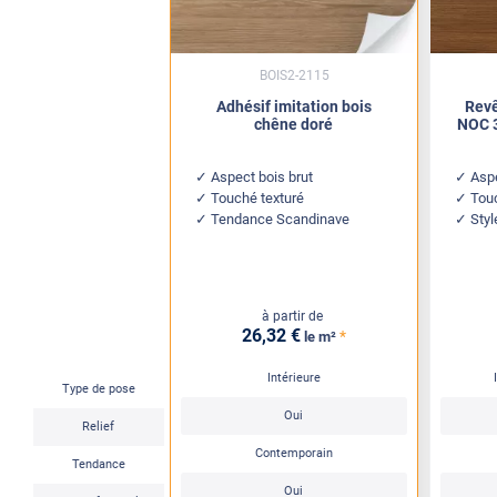
BOIS2-2115
Adhésif imitation bois
Revê
chêne doré
NOC 3
Aspect bois brut
Asp
Touché texturé
Tou
Tendance Scandinave
Styl
à partir de
26
,32
€
*
le m²
Intérieure
Type de pose
Oui
Relief
Contemporain
Tendance
Oui