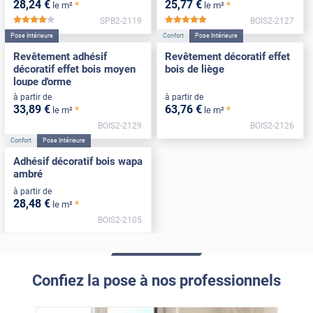
28
,24
€
25
,77
€
*
*
le m²
le m²
SPB2-2119
BOIS2-2127
*****
*****
Pose Intérieure
Confort
Pose Intérieure
Revêtement adhésif
Revêtement décoratif effet
décoratif effet bois moyen
bois de liège
loupe d'orme
à partir de
à partir de
33
,89
€
63
,76
€
*
*
le m²
le m²
BOIS2-2129
BOIS2-2126
Confort
Pose Intérieure
Adhésif décoratif bois wapa
ambré
à partir de
28
,48
€
*
le m²
BOIS2-2105
Confiez la pose à nos professionnels