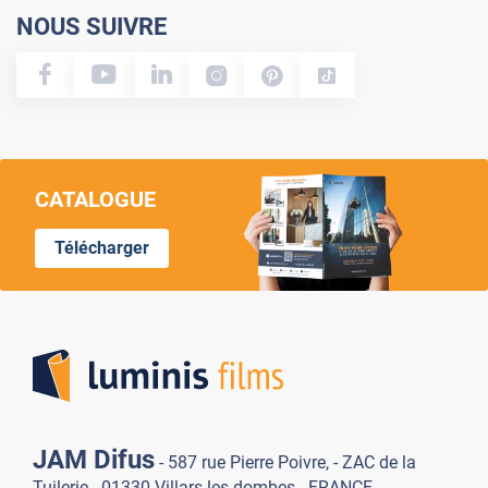
NOUS SUIVRE
CATALOGUE
Télécharger
Lumi
JAM Difus
- 587 rue Pierre Poivre, - ZAC de la
Tuilerie - 01330 Villars-les-dombes - FRANCE