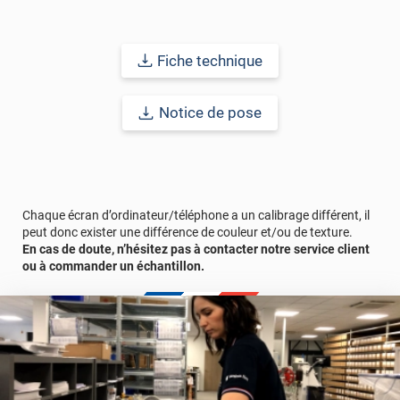
Grâce à son épaisseur, cet adhésif masque également les petites
imperfections. Classé A+ au test C.O.V et C-s2,d0 au feu, ce
revêtement peut être installé dans un lieu ouvert public.
Fiche technique
Durabilité
: 10 ans en pose intérieur (anti craquèlement,
écaillage, délamination et jaunissement)
Notice de pose
Afin de vous rendre compte de la qualité et de son rendu
véritable, nous vous conseillons de faire une demande
d'échantillons gratuite.
Chaque écran d’ordinateur/téléphone a un calibrage différent, il
peut donc exister une différence de couleur et/ou de texture.
En cas de doute, n’hésitez pas à contacter notre service client
ou à commander un échantillon.