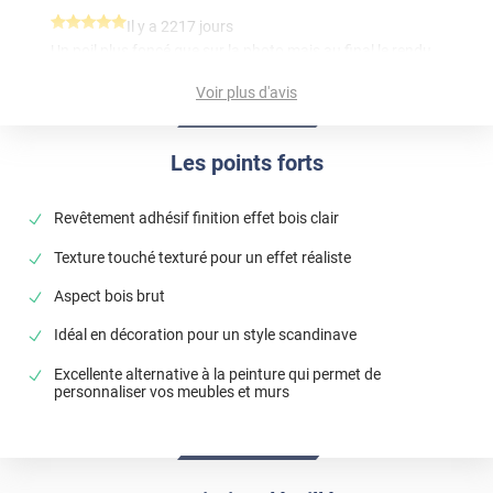
*****
Il y a 2217 jours
Un poil plus foncé que sur la photo mais au final le rendu
est top
Voir plus d'avis
*****
Il y a 63 jours
Colori belli ma tecnologia da migliorare.
Les points forts
Commentaire Luminis Films
-
07/06/2026
Buongiorno Stefano, grazie per la tua recensione.
Revêtement adhésif finition effet bois clair
Buona giornata, Il team Luminis Films
Texture touché texturé pour un effet réaliste
*****
Il y a 1922 jours
Aspect bois brut
ne correspond pas au chene dore
Idéal en décoration pour un style scandinave
Excellente alternative à la peinture qui permet de
personnaliser vos meubles et murs