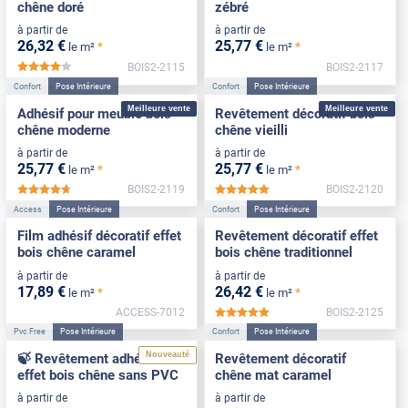
chêne doré
zébré
à partir de
à partir de
26
,32
€
25
,77
€
*
*
le m²
le m²
BOIS2-2115
BOIS2-2117
*****
Confort
Pose Intérieure
Confort
Pose Intérieure
Meilleure vente
Meilleure vente
Adhésif pour meuble bois
Revêtement décoratif bois
chêne moderne
chêne vieilli
à partir de
à partir de
25
,77
€
25
,77
€
*
*
le m²
le m²
BOIS2-2119
BOIS2-2120
*****
*****
Access
Pose Intérieure
Confort
Pose Intérieure
Film adhésif décoratif effet
Revêtement décoratif effet
bois chêne caramel
bois chêne traditionnel
à partir de
à partir de
17
,89
€
26
,42
€
*
*
le m²
le m²
ACCESS-7012
BOIS2-2125
*****
Pvc Free
Pose Intérieure
Confort
Pose Intérieure
Nouveauté
🍃 Revêtement adhésif
Revêtement décoratif
effet bois chêne sans PVC
chêne mat caramel
à partir de
à partir de