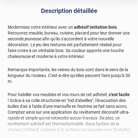
facile a poser avec séchoir à cheveux. De plus livraison en
Description détaillée
2jours
*****
Il y a 1909 jours
Modernisez votre intérieur avec un
adhésif imitation bois
.
Très bon produits pour recouvrir des meubles
Recouvrez meuble, bureau, cuisine, placard pour leur donner une
seconde jeunesse afin qu'ils s'accordent à votre nouvelle
décoration. Le jeu des textures est parfaitement réalisé pour
faire croire à un véritable bois. Sa couleur apporte une touche
chaleureuse et moderne à votre intérieur.
Remarque importante, les veines du bois sont dans le sens de la
longueur du rouleau. C'est-à-dire qu'elles peuvent faire jusqu'à 50
m.
Pour habiller vos meubles et vos murs de cet adhésif,
c'est facile
! Grâce à sa colle structurée en "nid d'abeilles", l'évacuation des
bulles d'air à l'aide d'une maroufle en feutrine se fait sans accro.
Comptez ainsi sur une application du revêtement décoratif ultra-
rapide et simple qui ne nécessite aucun travaux. De plus, ce
revêtement adhésif est thermoformable. Sous l'action de la
chaleur, l'adhésif s'adapte à la surface sur laquelle vous l'installez
et notamment à toutes les formes de l'ameublement. Avec la