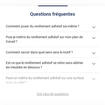
Questions fréquentes
Comment poser du revêtement adhésif soi-même ?
Puis-je mettre du revêtement adhésif sur mon plan de
« Comment poser un revêtement adhésif ? »
travail ?
Comment savoir dans quel sens sera le motif ?
Est-ce que le revêtement adhésif se retire sans abîmer
"Peut-on installer du
les meubles en dessous ?
revêtement adhésif sur un plan de travail de cuisine ?"
Peut-on mettre du revêtement adhésif sur une surface
avec du relief ?
Peut-on mettre du revêtement adhésif sur du carrelage
Voir plus de questions
?
Partir d'un coin et tirer assez fermement