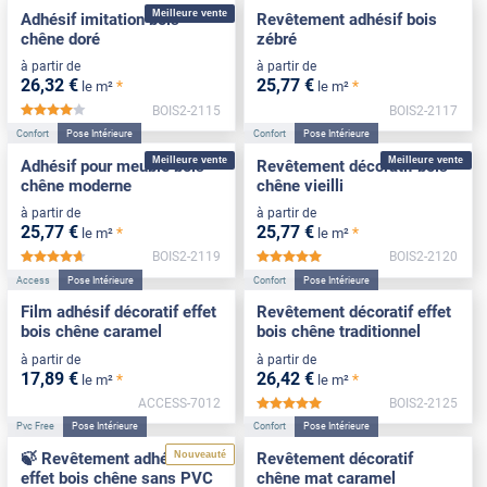
Meilleure vente
Adhésif imitation bois
Revêtement adhésif bois
chêne doré
zébré
à partir de
à partir de
26
,32
€
25
,77
€
*
*
le m²
le m²
BOIS2-2115
BOIS2-2117
*****
Confort
Pose Intérieure
Confort
Pose Intérieure
Meilleure vente
Meilleure vente
Adhésif pour meuble bois
Revêtement décoratif bois
chêne moderne
chêne vieilli
à partir de
à partir de
25
,77
€
25
,77
€
*
*
le m²
le m²
BOIS2-2119
BOIS2-2120
*****
*****
Access
Pose Intérieure
Confort
Pose Intérieure
Film adhésif décoratif effet
Revêtement décoratif effet
bois chêne caramel
bois chêne traditionnel
à partir de
à partir de
17
,89
€
26
,42
€
*
*
le m²
le m²
ACCESS-7012
BOIS2-2125
*****
Pvc Free
Pose Intérieure
Confort
Pose Intérieure
Nouveauté
🍃 Revêtement adhésif
Revêtement décoratif
effet bois chêne sans PVC
chêne mat caramel