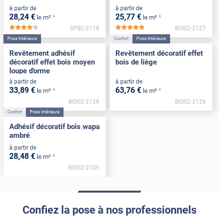
à partir de
à partir de
28
,24
€
25
,77
€
*
*
le m²
le m²
SPB2-2119
BOIS2-2127
*****
*****
Pose Intérieure
Confort
Pose Intérieure
Revêtement adhésif
Revêtement décoratif effet
décoratif effet bois moyen
bois de liège
loupe d'orme
à partir de
à partir de
33
,89
€
63
,76
€
*
*
le m²
le m²
BOIS2-2129
BOIS2-2126
Confort
Pose Intérieure
Adhésif décoratif bois wapa
ambré
à partir de
28
,48
€
*
le m²
BOIS2-2105
Confiez la pose à nos professionnels