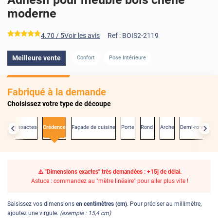
moderne
*****
4.70
/ 5
Voir les avis
Ref :
BOIS2-2119
Meilleure vente
Confort
Pose Intérieure
Fabriqué à la demande
Choisissez votre type de découpe
nsions exactes
Crédence
Façade de cuisine
Porte
Rond
Arche
Demi-rond
⚠️ "Dimensions exactes" très demandées : +15j de délai.
Astuce : commandez au "mètre linéaire" pour aller plus vite !
Saisissez vos dimensions
en centimètres (cm)
. Pour préciser au millimètre,
ajoutez une virgule.
(exemple : 15,4 cm)