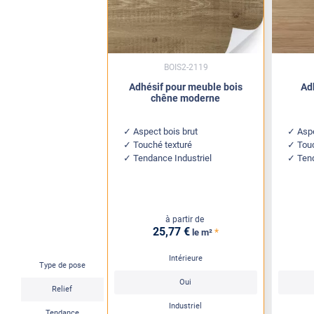
BOIS2-2119
Adhésif pour meuble bois
Ad
chêne moderne
Aspect bois brut
Aspe
Touché texturé
Tou
Tendance Industriel
Ten
à partir de
25
,77
€
*
le m²
Intérieure
Type de pose
Oui
Relief
Industriel
Tendance