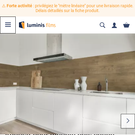
⚠️
Forte activité
: privilégiez le "mètre linéaire" pour une livraison rapide.
Délais détaillés sur la fiche produit.
Adhésif pour meuble bois chêne