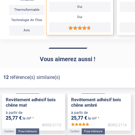
Oui
Thermoformable
Oui
Technologie Air Flow
*****
Avis
Vous aimerez aussi !
12
référence(s) similaire(s)
Confort
Pose Intérieure
Confort
Pose Intérieure
Revêtement adhésif bois
Revêtement adhésif bois
chêne mat
chêne ambré
à partir de
à partir de
25
,77
€
25
,77
€
*
*
le m²
le m²
BOIS2-2113
BOIS2-2114
*****
Confort
Pose Intérieure
Confort
Pose Intérieure