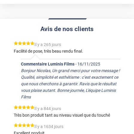
Avis de nos clients
*****
Il y a 265 jours
Facilité de pose, très beau rendu final.
Commentaire Luminis Films
-
16/11/2025
Bonjour Nicolas, Un grand merci pour votre message !
Qualité, simplicité et esthétisme : c’est exactement ce
que nous cherchons à garantir. Ravis que le résultat
vous plaise autant. Bonne journée, L'équipe Luminis
Films
*****
Il y a 844 jours
Très bon produit tant au niveau visuel que du touché
*****
Il y a 1634 jours
Excellent produit.