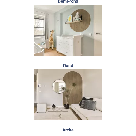
Demi-rond
Rond
Arche