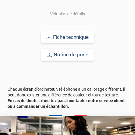
A noter que ce revêtement ultramat n'est pas thermoformable à
cause de sa finition, son application est donc conseillée sur des
Voir plus de détails
surfaces planes.
La pose de cet adhésif décoratif se fait facilement et rapidement
Fiche technique
grâce à la technologie "Airflow" autrement appelée "colle en nid
d'abeille qui empêche la formation de bulles et de plis grâce aux
micro-canaux présents sur la partie adhésive, pour un rendu
Notice de pose
exceptionnel !
Durabilité :
10 ans en pose intérieure (anti craquèlement,
écaillage, délamination et jaunissement)
Afin de vous rendre compte de la qualité et de son rendu
Chaque écran d’ordinateur/téléphone a un calibrage différent, il
véritable, nous vous conseillons de faire une demande
peut donc exister une différence de couleur et/ou de texture.
d'échantillon gratuite.
En cas de doute, n’hésitez pas à contacter notre service client
ou à commander un échantillon.