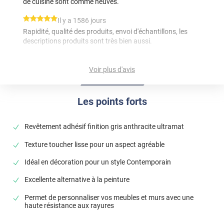
de cuisine sont comme neuves.
*****
Il y a 1586 jours
Rapidité, qualité des produits, envoi d'échantillons, les
descriptions produits sont très bien aussi.
*****
Il y a 908 jours
Voir plus d'avis
De belle qualité, mais pas evident a poser sur des meubles
de cuisine
Les points forts
Commentaire Luminis Films
-
11/02/2024
Bonjour, Si vous rencontrez des difficultés dans la
pose de vos revêtements, n'hésitez pas à consulter
Revêtement adhésif finition gris anthracite ultramat
nos tutos vidéos que vous trouverez sur notre site
Texture toucher lisse pour un aspect agréable
internet ou à contacter notre service commercial pour
plus de renseignement si besoin ! Cordialement,
Idéal en décoration pour un style Contemporain
l'Equipe Luminis Films
Excellente alternative à la peinture
Permet de personnaliser vos meubles et murs avec une
haute résistance aux rayures