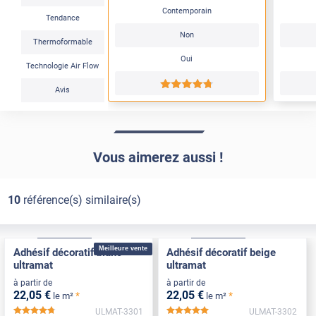
Contemporain
Tendance
Non
Thermoformable
Oui
Technologie Air Flow
*****
Avis
Vous aimerez aussi !
10
référence(s) similaire(s)
Confort
Pose Intérieure
Confort
Pose Intérieure
Meilleure vente
Adhésif décoratif blanc
Adhésif décoratif beige
ultramat
ultramat
à partir de
à partir de
22
,05
€
22
,05
€
*
*
le m²
le m²
ULMAT-3301
ULMAT-3302
*****
*****