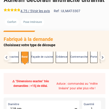
*****
4.75
/ 5
Voir les avis
Ref :
ULMAT-3307
Confort
Pose Intérieure
Fabriqué à la demande
Choisissez votre type de découpe
nsions exactes
Rond
Façade de cuisine
Crédence
Contremarche
Porte
Carrel
⚠️ "Dimensions exactes" très
Astuce : commandez au "mètre
demandées : +15j de délai.
linéaire" pour aller plus vite !
Diamètre
Quantité