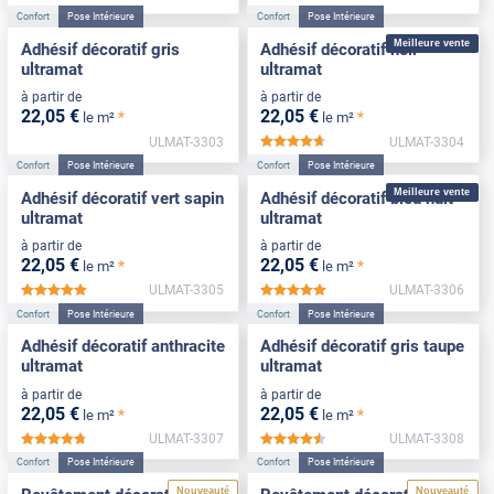
Confort
Pose Intérieure
Confort
Pose Intérieure
Meilleure vente
Adhésif décoratif gris
Adhésif décoratif noir
ultramat
ultramat
à partir de
à partir de
22
,05
€
22
,05
€
*
*
le m²
le m²
ULMAT-3303
ULMAT-3304
*****
Confort
Pose Intérieure
Confort
Pose Intérieure
Meilleure vente
Adhésif décoratif vert sapin
Adhésif décoratif bleu nuit
ultramat
ultramat
à partir de
à partir de
22
,05
€
22
,05
€
*
*
le m²
le m²
ULMAT-3305
ULMAT-3306
*****
*****
Confort
Pose Intérieure
Confort
Pose Intérieure
Adhésif décoratif anthracite
Adhésif décoratif gris taupe
ultramat
ultramat
à partir de
à partir de
22
,05
€
22
,05
€
*
*
le m²
le m²
ULMAT-3307
ULMAT-3308
*****
*****
Confort
Pose Intérieure
Confort
Pose Intérieure
Nouveauté
Nouveauté