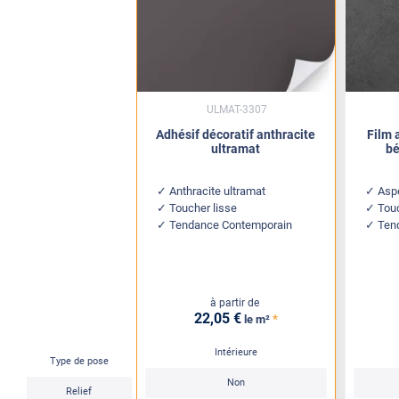
ULMAT-3307
Adhésif décoratif anthracite
Film 
ultramat
bé
Anthracite ultramat
Aspe
Toucher lisse
Touc
Tendance Contemporain
Tend
à partir de
22
,05
€
*
le m²
Intérieure
Type de pose
Non
Relief