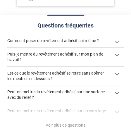
Questions fréquentes
Comment poser du revêtement adhésif soi-même ?
Puis-je mettre du revêtement adhésif sur mon plan de
« Comment poser un revêtement adhésif ? »
travail ?
Est-ce que le revêtement adhésif se retire sans abîmer
les meubles en dessous ?
"Peut-on installer du
Peut-on mettre du revêtement adhésif sur une surface
revêtement adhésif sur un plan de travail de cuisine ?"
avec du relief ?
Peut-on mettre du revêtement adhésif sur du carrelage
?
Partir d'un coin et tirer assez fermement
Voir plus de questions
Utiliser une solution de dépose pour annuler l'action de la
Comment poser du revêtement adhésif dans les angles