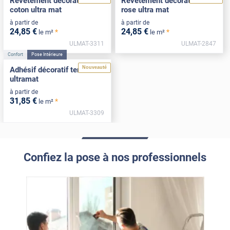
Revêtement décoratif blanc
Revêtement décoratif sable
coton ultra mat
rose ultra mat
à partir de
à partir de
24
,85
€
24
,85
€
*
*
le m²
le m²
ULMAT-3311
ULMAT-2847
Confort
Pose Intérieure
Nouveauté
Adhésif décoratif terracotta
ultramat
à partir de
31
,85
€
*
le m²
ULMAT-3309
Confiez la pose à nos professionnels