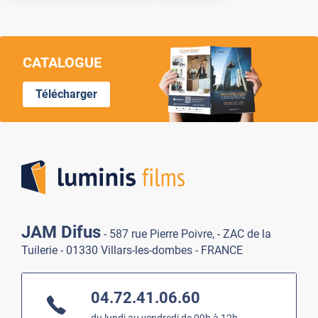
CATALOGUE
Télécharger
Lumi
JAM Difus
- 587 rue Pierre Poivre, - ZAC de la
Tuilerie - 01330 Villars-les-dombes - FRANCE
04.72.41.06.60
du lundi au vendredi de 09h à 12h