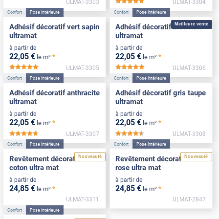
ULMAT-3303
ULMAT-3304
*****
Confort
Pose Intérieure
Confort
Pose Intérieure
Meilleure vente
Adhésif décoratif vert sapin
Adhésif décoratif bleu nuit
ultramat
ultramat
à partir de
à partir de
22
,05
€
22
,05
€
*
*
le m²
le m²
ULMAT-3305
ULMAT-3306
*****
*****
Confort
Pose Intérieure
Confort
Pose Intérieure
Adhésif décoratif anthracite
Adhésif décoratif gris taupe
ultramat
ultramat
à partir de
à partir de
22
,05
€
22
,05
€
*
*
le m²
le m²
ULMAT-3307
ULMAT-3308
*****
*****
Confort
Pose Intérieure
Confort
Pose Intérieure
Nouveauté
Nouveauté
Revêtement décoratif blanc
Revêtement décoratif sable
coton ultra mat
rose ultra mat
à partir de
à partir de
24
,85
€
24
,85
€
*
*
le m²
le m²
ULMAT-3311
ULMAT-2847
Confort
Pose Intérieure