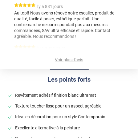
*****
Il y a 881 jours
Au top!! Nous avons rénové notre escalier, produit de
qualité, facile à poser, esthétique parfait. Une
contremarche ne correspondait pas aux mesures
commandées, SAV ultra efficace et rapide. Contact
agréable. Nous recommandons !!
*****
Il y a 1014 jours
TROP BON
Voir plus d'avis
*****
Il y a 1043 jours
Todo perfecto
Les points forts
*****
Il y a 1059 jours
Jaime beaucoup laspect satiné , cest ce que jattendais !
Revêtement adhésif finition blanc ultramat
*****
Il y a 1103 jours
Texture toucher lisse pour un aspect agréable
Jaime laspect velours mais je regrettes que ce modèle ne
soit pas thermoformable. Je men sert pour recouvrir des
Idéal en décoration pour un style Contemporain
chants et des portes de meubles que je fabrique. Avec un
Excellente alternative à la peinture
peut de pratique, cest assez facile à poser. Très bon
produit.