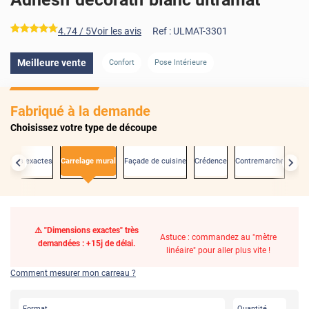
*****
4.74
/ 5
Voir les avis
Ref :
ULMAT-3301
Meilleure vente
Confort
Pose Intérieure
Fabriqué à la demande
Choisissez votre type de découpe
nsions exactes
Carrelage mural
Façade de cuisine
Crédence
Contremarche
Port
⚠️ "Dimensions exactes" très
Astuce : commandez au "mètre
demandées : +15j de délai.
linéaire" pour aller plus vite !
Comment mesurer mon carreau ?
Format
Quantité