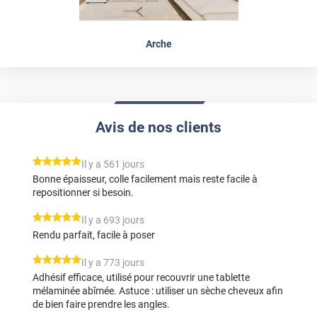
Arche
Avis de nos clients
*****
Il y a 561 jours
Bonne épaisseur, colle facilement mais reste facile à
repositionner si besoin.
*****
Il y a 693 jours
Rendu parfait, facile à poser
*****
Il y a 773 jours
Adhésif efficace, utilisé pour recouvrir une tablette
mélaminée abîmée. Astuce : utiliser un sèche cheveux afin
de bien faire prendre les angles.