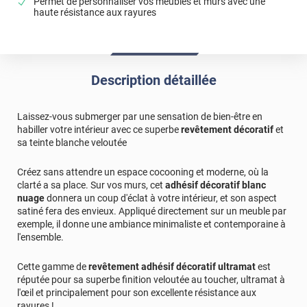
Permet de personnaliser vos meubles et murs avec une
haute résistance aux rayures
*****
Il y a 1126 jours
Parfait. Produit déjà commandé il y a quelques mois et
très satisfaite
*****
Il y a 1254 jours
Description détaillée
Le top !
*****
Il y a 1854 jours
Laissez-vous submerger par une sensation de bien-être en
Au top commandez les yeux fermés
habiller votre intérieur avec ce superbe
revêtement décoratif
et
sa teinte blanche veloutée
*****
Il y a 1012 jours
Ras
Créez sans attendre un espace cocooning et moderne, où la
clarté a sa place. Sur vos murs, cet
adhésif décoratif blanc
*****
Il y a 967 jours
nuage
donnera un coup d'éclat à votre intérieur, et son aspect
Facile à poser, mais le rendu n'est pas terrible. Avec nos
satiné fera des envieux. Appliqué directement sur un meuble par
tests il est facile à tacher, mais difficile à nettoyer.
exemple, il donne une ambiance minimaliste et contemporaine à
l'ensemble.
Commentaire Luminis Films
-
14/12/2023
Bonjour, Nos films de revêtements adhésifs sont
Cette gamme de
revêtement adhésif décoratif ultramat
est
réputée pour sa superbe finition veloutée au toucher, ultramat à
pourtant lessivables et se nettoient trés facilement
l'œil et principalement pour son excellente résistance aux
avec de l'eau savonneuse. N'hésitez pas à faire une
rayures !