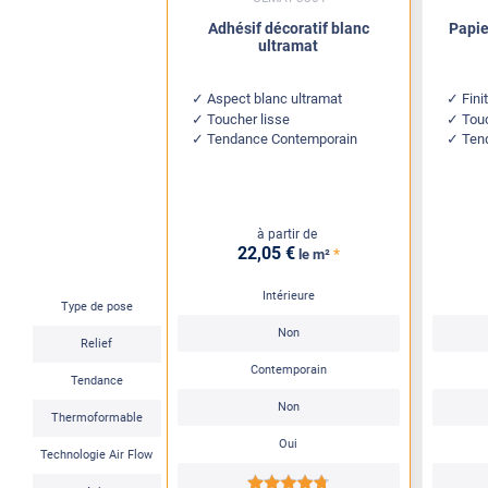
Adhésif décoratif blanc
Papie
ultramat
Aspect blanc ultramat
Fini
Toucher lisse
Tou
Tendance Contemporain
Ten
à partir de
22
,05
€
*
le m²
Intérieure
Type de pose
Non
Relief
Contemporain
Tendance
Non
Thermoformable
Oui
Technologie Air Flow
*****