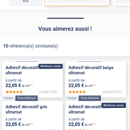
Avis
Vous aimerez aussi !
10
référence(s) similaire(s)
Confort
Pose Intérieure
Confort
Pose Intérieure
Meilleure vente
Adhésif décoratif blanc
Adhésif décoratif beige
ultramat
ultramat
à partir de
à partir de
22
,05
€
22
,05
€
*
*
le m²
le m²
ULMAT-3301
ULMAT-3302
*****
*****
Confort
Pose Intérieure
Confort
Pose Intérieure
Meilleure vente
Adhésif décoratif gris
Adhésif décoratif noir
ultramat
ultramat
à partir de
à partir de
22
,05
€
22
,05
€
*
*
le m²
le m²