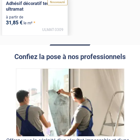
Nouveauté
Adhésif décoratif terracotta
ultramat
à partir de
31
,85
€
*
le m²
ULMAT-3309
Confiez la pose à nos professionnels