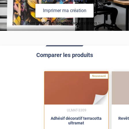
Imprimer ma création
Nos graphistes adaptent vos créations ✨
Comparer les produits
Nouveauté
ULMAT-3309
Adhésif décoratif terracotta
Revêt
ultramat