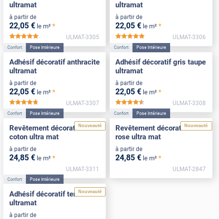
ultramat
ultramat
à partir de
à partir de
22
,05
€
22
,05
€
*
*
le m²
le m²
ULMAT-3305
ULMAT-3306
*****
*****
Confort
Pose Intérieure
Confort
Pose Intérieure
Adhésif décoratif anthracite
Adhésif décoratif gris taupe
ultramat
ultramat
à partir de
à partir de
22
,05
€
22
,05
€
*
*
le m²
le m²
ULMAT-3307
ULMAT-3308
*****
*****
Confort
Pose Intérieure
Confort
Pose Intérieure
Nouveauté
Nouveauté
Revêtement décoratif blanc
Revêtement décoratif sable
coton ultra mat
rose ultra mat
à partir de
à partir de
24
,85
€
24
,85
€
*
*
le m²
le m²
ULMAT-3311
ULMAT-2847
Confort
Pose Intérieure
Nouveauté
Adhésif décoratif terracotta
ultramat
à partir de