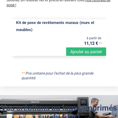
obtenez un résultat net et précis en suivant tous
nos tutoriels de
pose !
Kit de pose de revêtements muraux (murs et
meubles)
à partir de
11
,12
€
**
Ajouter au panier
**
Prix unitaire pour l'achat de la plus grande
quantité.
Vos créations ou logos imprimés
sur du film !