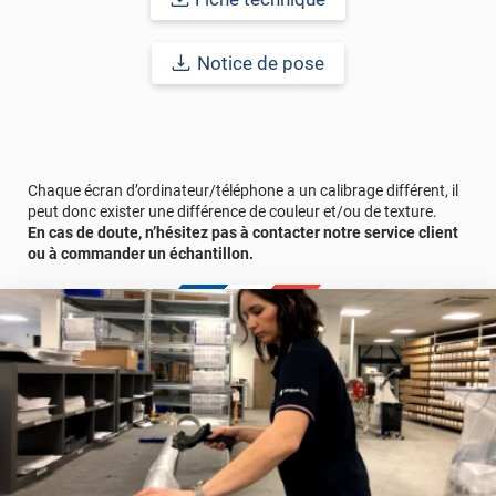
surfaces.
Notice de pose
Durabilité : 5 ans (en exposition verticale). Plus d'informations
disponibles dans la fiche technique du produit.
Référence
ULMAT3309
Chaque écran d’ordinateur/téléphone a un calibrage différent, il
peut donc exister une différence de couleur et/ou de texture.
En cas de doute, n’hésitez pas à contacter notre service client
ou à commander un échantillon.