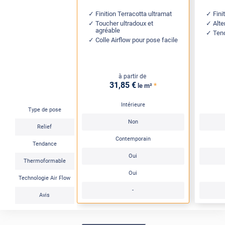
Finition Terracotta ultramat
Fini
Toucher ultradoux et
Alte
agréable
Ten
Colle Airflow pour pose facile
à partir de
31
,85
€
*
le m²
Intérieure
Type de pose
Non
Relief
Contemporain
Tendance
Oui
Thermoformable
Oui
Technologie Air Flow
-
Avis