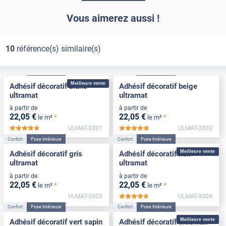
Vous aimerez aussi !
10
référence(s) similaire(s)
Confort
Pose Intérieure
Confort
Pose Intérieure
Meilleure vente
Adhésif décoratif blanc
Adhésif décoratif beige
ultramat
ultramat
à partir de
à partir de
22
,05
€
22
,05
€
*
*
le m²
le m²
ULMAT-3301
ULMAT-3302
*****
*****
Confort
Pose Intérieure
Confort
Pose Intérieure
Meilleure vente
Adhésif décoratif gris
Adhésif décoratif noir
ultramat
ultramat
à partir de
à partir de
22
,05
€
22
,05
€
*
*
le m²
le m²
ULMAT-3303
ULMAT-3304
*****
Confort
Pose Intérieure
Confort
Pose Intérieure
Meilleure vente
Adhésif décoratif vert sapin
Adhésif décoratif bleu nuit