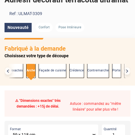
Ref :
ULMAT-3309
Nouveauté
Confort
Pose Intérieure
Fabriqué à la demande
Choisissez votre type de découpe
nsions exactes
Arche
Façade de cuisine
Crédence
Contremarche
Porte
Carrel
⚠️ "Dimensions exactes" très
Astuce : commandez au "mètre
demandées : +15j de délai.
linéaire" pour aller plus vite !
Format
Quantité