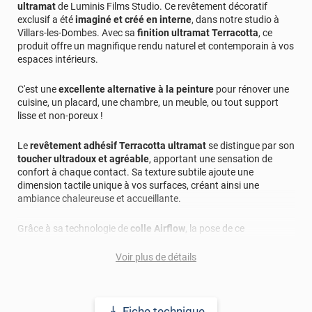
ultramat
de Luminis Films Studio. Ce revêtement décoratif
exclusif a été
imaginé et créé en interne
, dans notre studio à
Villars-les-Dombes. Avec sa
finition ultramat Terracotta
, ce
produit offre un magnifique rendu naturel et contemporain à vos
espaces intérieurs.
C'est une
excellente alternative à la peinture
pour rénover une
cuisine, un placard, une chambre, un meuble, ou tout support
lisse et non-poreux !
Le
revêtement adhésif Terracotta ultramat
se distingue par son
toucher ultradoux et agréable
, apportant une sensation de
confort à chaque contact. Sa texture subtile ajoute une
dimension tactile unique à vos surfaces, créant ainsi une
ambiance chaleureuse et accueillante.
Grâce à sa technologie de
colle Airflow
, la pose de ce
revêtement est facilitée, garantissant un résultat impeccable
sans bulle d'air ni pli. Vous bénéficiez d'une application fluide et
Voir plus de détails
précise pour un rendu professionnel.
Ce revêtement adhésif est également
thermoformable
, ce qui
Fiche technique
vous permet de l'adapter facilement à différentes formes et