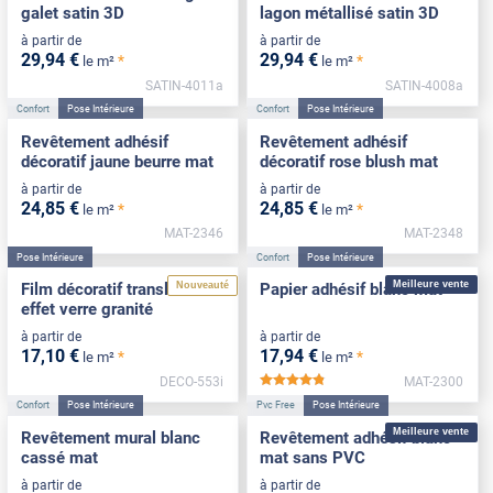
galet satin 3D
lagon métallisé satin 3D
à partir de
à partir de
29
,94
€
29
,94
€
*
*
le m²
le m²
SATIN-4011a
SATIN-4008a
Confort
Pose Intérieure
Confort
Pose Intérieure
Revêtement adhésif
Revêtement adhésif
décoratif jaune beurre mat
décoratif rose blush mat
à partir de
à partir de
24
,85
€
24
,85
€
*
*
le m²
le m²
MAT-2346
MAT-2348
Pose Intérieure
Confort
Pose Intérieure
Meilleure vente
Nouveauté
Film décoratif translucide
Papier adhésif blanc mat
effet verre granité
à partir de
à partir de
17
,10
€
17
,94
€
*
*
le m²
le m²
DECO-553i
MAT-2300
*****
Confort
Pose Intérieure
Pvc Free
Pose Intérieure
Meilleure vente
Revêtement mural blanc
Revêtement adhésif blanc
cassé mat
mat sans PVC
à partir de
à partir de