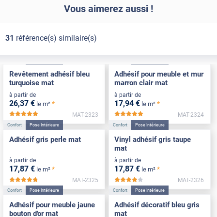
Vous aimerez aussi !
31
référence(s) similaire(s)
Confort
Pose Intérieure
Confort
Pose Intérieure
Revêtement adhésif bleu
Adhésif pour meuble et mur
turquoise mat
marron clair mat
à partir de
à partir de
26
,37
€
17
,94
€
*
*
le m²
le m²
MAT-2323
MAT-2324
*****
*****
Confort
Pose Intérieure
Confort
Pose Intérieure
Adhésif gris perle mat
Vinyl adhésif gris taupe
mat
à partir de
à partir de
17
,87
€
17
,87
€
*
*
le m²
le m²
MAT-2325
MAT-2326
*****
*****
Confort
Pose Intérieure
Confort
Pose Intérieure
Adhésif pour meuble jaune
Adhésif décoratif bleu gris
bouton d'or mat
mat