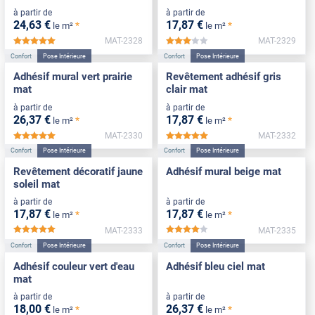
à partir de
à partir de
24
,63
€
17
,87
€
*
*
le m²
le m²
MAT-2328
MAT-2329
*****
*****
Confort
Pose Intérieure
Confort
Pose Intérieure
Adhésif mural vert prairie
Revêtement adhésif gris
mat
clair mat
à partir de
à partir de
26
,37
€
17
,87
€
*
*
le m²
le m²
MAT-2330
MAT-2332
*****
*****
Confort
Pose Intérieure
Confort
Pose Intérieure
Revêtement décoratif jaune
Adhésif mural beige mat
soleil mat
à partir de
à partir de
17
,87
€
17
,87
€
*
*
le m²
le m²
MAT-2333
MAT-2335
*****
*****
Confort
Pose Intérieure
Confort
Pose Intérieure
Adhésif couleur vert d'eau
Adhésif bleu ciel mat
mat
à partir de
à partir de
18
,00
€
26
,37
€
*
*
le m²
le m²