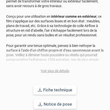
permet de transformer votre intérieur ou extérieur facilement,
sans avoir recours à de gros travaux.
Conçu pour une utilisation en
intérieur comme en extérieur
, ce
film s’applique sur des surfaces lisses et en bon état : meubles,
plans de travail, etc. Grâce à sa technologie de colle Airflow à
structure en nid d’abeille, l’air s’échappe facilement lors de la
pose, pour un rendu sans bulles et un résultat professionnel.
Pour garantir une tenue optimale, pensez à bien nettoyer la
surface à l’aide d’un chiffon propre et d’eau savonneuse avant la
pose. Veillez à éliminer toute poussière ou résidu qui pourrait
compromettre l’adhérence. Côté entretien, rien de plus simple :
utilisez uniquement de l’eau chaude (non bouillante) et un
produit au pH neutre. Les détergents ou produits abrasifs sont à
Voir plus de détails
éviter.
Ce film dispose d'une pellicule de protection. Pensez à la retirer
une fois votre film posé.
Fiche technique
Ce film bénéficie d’une
durabilité de 6 ans
, en fonction de la
Notice de pose
qualité de la surface et de son entretien.