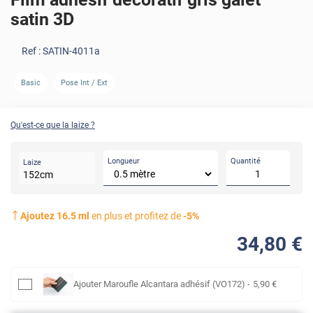
satin 3D
Ref :
SATIN-4011a
AVANT
APRÈS
Basic
Pose Int / Ext
Qu'est-ce que la laize ?
Longueur
Quantité
Laize
152
cm
Ajoutez
16.5
ml
en plus et profitez de
-
5
%
34
,80
€
Ajouter
Maroufle Alcantara adhésif (VO172)
-
5
,90
€