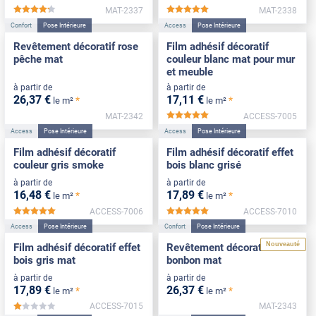
MAT-2337
MAT-2338
*****
*****
Confort
Pose Intérieure
Access
Pose Intérieure
Revêtement décoratif rose
Film adhésif décoratif
pêche mat
couleur blanc mat pour mur
et meuble
à partir de
à partir de
26
,37
€
17
,11
€
*
*
le m²
le m²
MAT-2342
ACCESS-7005
*****
Access
Pose Intérieure
Access
Pose Intérieure
Film adhésif décoratif
Film adhésif décoratif effet
couleur gris smoke
bois blanc grisé
à partir de
à partir de
16
,48
€
17
,89
€
*
*
le m²
le m²
ACCESS-7006
ACCESS-7010
*****
*****
Access
Pose Intérieure
Confort
Pose Intérieure
Nouveauté
Film adhésif décoratif effet
Revêtement décoratif rose
bois gris mat
bonbon mat
à partir de
à partir de
17
,89
€
26
,37
€
*
*
le m²
le m²
ACCESS-7015
MAT-2343
*****