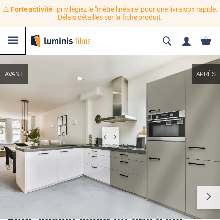
⚠️
Forte activité
: privilégiez le "mètre linéaire" pour une livraison rapide.
Délais détaillés sur la fiche produit.
AVANT
APRÈS
Film adhésif décoratif gris galet