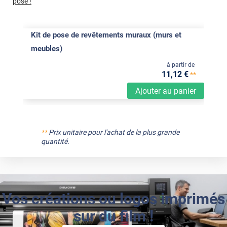
pose !
Kit de pose de revêtements muraux (murs et
meubles)
à partir de
11
,12
€
**
Ajouter au panier
**
Prix unitaire pour l'achat de la plus grande
quantité.
Vos créations ou logos imprimés
sur du film !