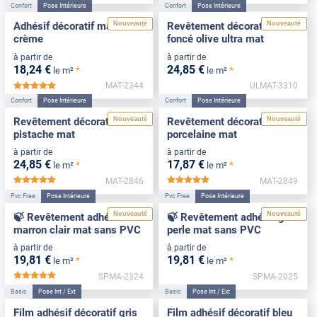
Confort
Pose Intérieure
Confort
Pose Intérieure
Nouveauté
Nouveauté
Adhésif décoratif mat blanc
Revêtement décoratif vert
crème
foncé olive ultra mat
à partir de
à partir de
18
,24
€
24
,85
€
*
*
le m²
le m²
MAT-2344
ULMAT-3310
*****
Confort
Pose Intérieure
Confort
Pose Intérieure
Nouveauté
Nouveauté
Revêtement décoratif vert
Revêtement décoratif
pistache mat
porcelaine mat
à partir de
à partir de
24
,85
€
17
,87
€
*
*
le m²
le m²
MAT-2846
MAT-2849
*****
*****
Pvc Free
Pose Intérieure
Pvc Free
Pose Intérieure
Nouveauté
Nouveauté
🍃 Revêtement adhésif
🍃 Revêtement adhésif gris
marron clair mat sans PVC
perle mat sans PVC
à partir de
à partir de
19
,81
€
19
,81
€
*
*
le m²
le m²
SPMA-2324
SPMA-2025
*****
Basic
Pose Int / Ext
Basic
Pose Int / Ext
Film adhésif décoratif gris
Film adhésif décoratif bleu