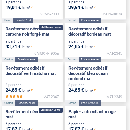
à partir de
à partir de
19
,81
€
29
,94
€
*
*
le m²
le m²
SPMA-2303
SATIN-4007a
Basic
Pose Int / Ext
Confort
Pose Intérieure
Meilleure vente
Revêtement décoratif
Revêtement adhésif
carbone noir forgé mat
décoratif bordeau mat
à partir de
à partir de
43
,71
€
24
,85
€
*
*
le m²
le m²
CARBON-4905a
MAT-2345
Confort
Pose Intérieure
Confort
Pose Intérieure
Revêtement adhésif
Revêtement adhésif
décoratif vert matcha mat
décoratif bleu océan
profond mat
à partir de
à partir de
24
,85
€
24
,85
€
*
*
le m²
le m²
MAT-2347
MAT-2349
*****
Confort
Pose Intérieure
Confort
Pose Intérieure
Meilleure vente
Revêtement décoratif noir
Papier autocollant rouge
mat
mat
à partir de
à partir de
17
,87
€
17
,87
€
*
*
le m²
le m²