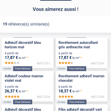
Vous aimerez aussi !
19
référence(s) similaire(s)
Confort
Pose Intérieure
Confort
Pose Intérieure
Adhésif décoratif bleu
Revêtement autocollant
horizon mat
gris anthracite mat
à partir de
à partir de
17
,87
€
17
,87
€
*
*
le m²
le m²
MAT-2331
MAT-2334
*****
*****
Confort
Pose Intérieure
Confort
Pose Intérieure
Adhésif couleur marron
Revêtement adhésif marron
violet mat
chocolat
à partir de
à partir de
26
,37
€
18
,37
€
*
*
le m²
le m²
MAT-2336
MAT-2340
*****
*****
Confort
Pose Intérieure
Access
Pose Intérieure
Adhésif décoratif bleu
Film adhésif décoratif vert