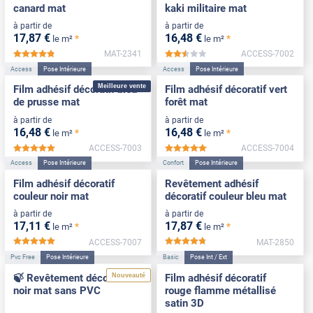
canard mat
kaki militaire mat
à partir de
à partir de
17
,87
€
16
,48
€
*
*
le m²
le m²
MAT-2341
ACCESS-7002
*****
*****
Access
Pose Intérieure
Access
Pose Intérieure
Meilleure vente
Film adhésif décoratif bleu
Film adhésif décoratif vert
de prusse mat
forêt mat
à partir de
à partir de
16
,48
€
16
,48
€
*
*
le m²
le m²
ACCESS-7003
ACCESS-7004
*****
*****
Access
Pose Intérieure
Confort
Pose Intérieure
Film adhésif décoratif
Revêtement adhésif
couleur noir mat
décoratif couleur bleu mat
à partir de
à partir de
17
,11
€
17
,87
€
*
*
le m²
le m²
ACCESS-7007
MAT-2850
*****
*****
Pvc Free
Pose Intérieure
Basic
Pose Int / Ext
Nouveauté
🍃 Revêtement décoratif
Film adhésif décoratif
noir mat sans PVC
rouge flamme métallisé
satin 3D