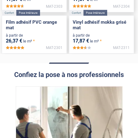
MAT-2303
MAT-2304
*****
*****
Confort
Pose Intérieure
Confort
Pose Intérieure
Film adhésif PVC orange
Vinyl adhésif mokka grisé
mat
mat
à partir de
à partir de
26
,37
€
17
,87
€
*
*
le m²
le m²
MAT-2301
MAT-2311
*****
*****
Confiez la pose à nos professionnels