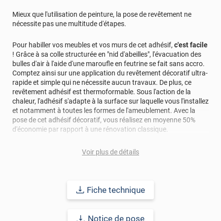
Mieux que l'utilisation de peinture, la pose de revêtement ne
nécessite pas une multitude d'étapes.
Pour habiller vos meubles et vos murs de cet adhésif,
c'est facile
! Grâce à sa colle structurée en "nid d'abeilles", l'évacuation des
bulles d'air à l'aide d'une maroufle en feutrine se fait sans accro.
Comptez ainsi sur une application du revêtement décoratif ultra-
rapide et simple qui ne nécessite aucun travaux. De plus, ce
revêtement adhésif est thermoformable. Sous l'action de la
chaleur, l'adhésif s'adapte à la surface sur laquelle vous l'installez
et notamment à toutes les formes de l'ameublement. Avec la
pose de cet adhésif décoratif, vous réalisez en moyenne 50%
d'économie par rapport à une rénovation classique.
Pour donner une seconde jeunesse à vos murs ou meubles,
Voir plus de détails
comptez sur ce vinyl de haute qualité avec une excellente
résistance à l’eau, à la saleté, à l’abrasion, aux UV et à l’usure.
Grâce à son épaisseur, cet adhésif masque également les petites
imperfections. Classé A+ au test C.O.V et C-s2,d0 au feu, ce
Fiche technique
revêtement peut être installé dans un lieu ouvert public.
Notice de pose
Durabilité
: 10 ans en pose intérieur (anti craquèlement,