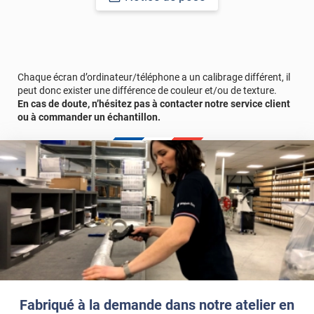
écaillage, délamination et jaunissement)
Afin de vous rendre compte de la qualité et de son rendu
véritable, nous vous conseillons de faire une demande
d'échantillons gratuite.
Chaque écran d’ordinateur/téléphone a un calibrage différent, il
peut donc exister une différence de couleur et/ou de texture.
Lorsque vous allez mesurer vos carreaux à équiper avec de
En cas de doute, n’hésitez pas à contacter notre service client
l'adhésif, ne comptez pas les joints dans vos mesures ! L'angle
ou à commander un échantillon.
des carreaux que vous allez recevoir sera très légèrement "cassé"
afin de suivre les contours des joints.
Fabriqué à la demande dans notre atelier en