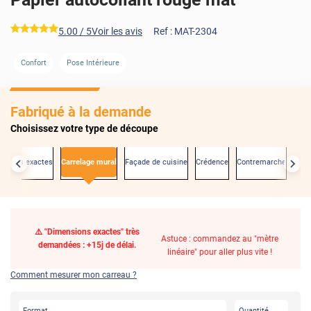
*****
5.00
/ 5
Voir les avis
Ref :
MAT-2304
Confort
Pose Intérieure
Fabriqué à la demande
Choisissez votre type de découpe
nsions exactes
Carrelage mural
Façade de cuisine
Crédence
Contremarche
Port
⚠️ "Dimensions exactes" très
Astuce : commandez au "mètre
demandées : +15j de délai.
linéaire" pour aller plus vite !
Comment mesurer mon carreau ?
Format
Quantité