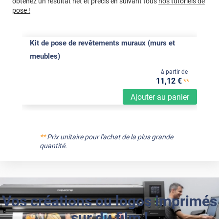
obtenez un résultat net et précis en suivant tous
nos tutoriels de
pose !
Kit de pose de revêtements muraux (murs et
meubles)
à partir de
11
,12
€
**
Ajouter au panier
**
Prix unitaire pour l'achat de la plus grande
quantité.
Vos créations ou logos imprimés
sur du film !