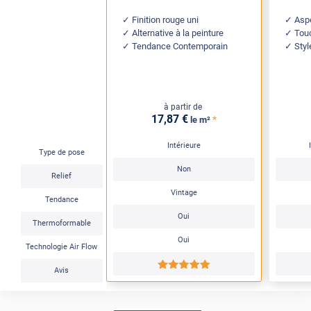
Finition rouge uni
Aspe
Alternative à la peinture
Tou
Tendance Contemporain
Sty
à partir de
17
,87
€
*
le m²
Intérieure
Type de pose
Non
Relief
Vintage
Tendance
Oui
Thermoformable
Oui
Technologie Air Flow
*****
Avis