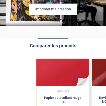
Imprimer ma création
Nos graphistes adaptent vos créations ✨
Comparer les produits
MAT-2304
Papier autocollant rouge
Revê
mat
NO