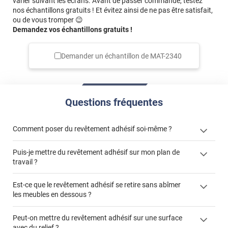
varier suivant les écrans. Avant de passer commande, testez
nos échantillons gratuits ! Et évitez ainsi de ne pas être satisfait,
ou de vous tromper 😉
Demandez vos échantillons gratuits !
Demander un échantillon de
MAT-2340
Questions fréquentes
Comment poser du revêtement adhésif soi-même ?
Puis-je mettre du revêtement adhésif sur mon plan de
« Comment poser un revêtement adhésif ? »
travail ?
Est-ce que le revêtement adhésif se retire sans abîmer
les meubles en dessous ?
"Peut-on installer du
Peut-on mettre du revêtement adhésif sur une surface
revêtement adhésif sur un plan de travail de cuisine ?"
avec du relief ?