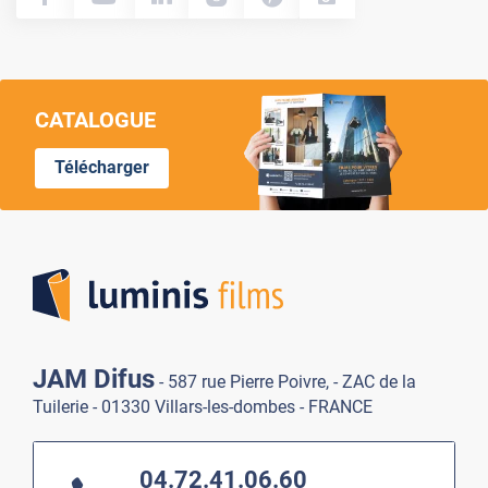
CATALOGUE
Télécharger
Lumi
JAM Difus
- 587 rue Pierre Poivre, - ZAC de la
Tuilerie - 01330 Villars-les-dombes - FRANCE
04.72.41.06.60