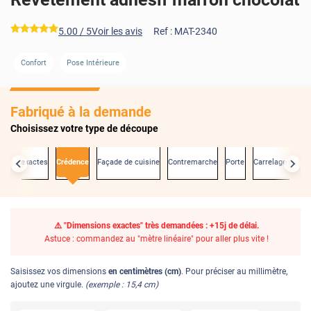
*****
5.00
/ 5
Voir les avis
Ref :
MAT-2340
Confort
Pose Intérieure
Fabriqué à la demande
Choisissez votre type de découpe
sions exactes
Crédence
Façade de cuisine
Contremarche
Porte
Carrelage mural
⚠️ "Dimensions exactes" très demandées : +15j de délai.
Astuce : commandez au "mètre linéaire" pour aller plus vite !
Saisissez vos dimensions
en centimètres (cm)
. Pour préciser au millimètre,
ajoutez une virgule.
(exemple : 15,4 cm)