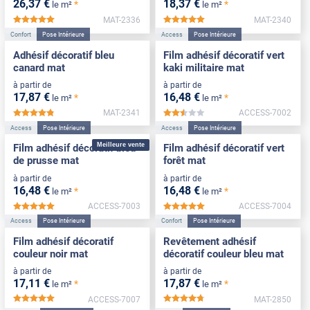
26
,37
€
18
,37
€
*
*
le m²
le m²
MAT-2336
MAT-2340
*****
*****
Confort
Pose Intérieure
Access
Pose Intérieure
Adhésif décoratif bleu
Film adhésif décoratif vert
canard mat
kaki militaire mat
à partir de
à partir de
17
,87
€
16
,48
€
*
*
le m²
le m²
MAT-2341
ACCESS-7002
*****
*****
Access
Pose Intérieure
Access
Pose Intérieure
Meilleure vente
Film adhésif décoratif bleu
Film adhésif décoratif vert
de prusse mat
forêt mat
à partir de
à partir de
16
,48
€
16
,48
€
*
*
le m²
le m²
ACCESS-7003
ACCESS-7004
*****
*****
Access
Pose Intérieure
Confort
Pose Intérieure
Film adhésif décoratif
Revêtement adhésif
couleur noir mat
décoratif couleur bleu mat
à partir de
à partir de
17
,11
€
17
,87
€
*
*
le m²
le m²
ACCESS-7007
MAT-2850
*****
*****