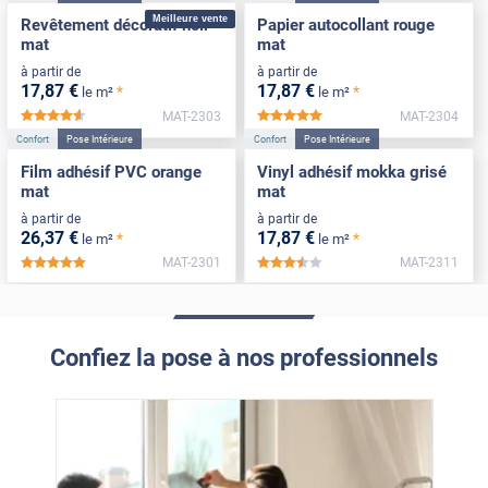
Meilleure vente
Revêtement décoratif noir
Papier autocollant rouge
mat
mat
à partir de
à partir de
17
,87
€
17
,87
€
*
*
le m²
le m²
MAT-2303
MAT-2304
*****
*****
Confort
Pose Intérieure
Confort
Pose Intérieure
Film adhésif PVC orange
Vinyl adhésif mokka grisé
mat
mat
à partir de
à partir de
26
,37
€
17
,87
€
*
*
le m²
le m²
MAT-2301
MAT-2311
*****
*****
Confiez la pose à nos professionnels