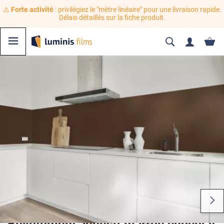
⚠️
Forte activité
: privilégiez le "mètre linéaire" pour une livraison rapide.
Délais détaillés sur la fiche produit.
Revêtement adhésif marron chocolat