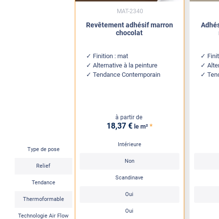
MAT-2340
Revêtement adhésif marron
Adhés
chocolat
Finition : mat
Fini
Alternative à la peinture
Alte
Tendance Contemporain
Ten
à partir de
18
,37
€
*
le m²
Intérieure
Type de pose
Non
Relief
Scandinave
Tendance
Oui
Thermoformable
Oui
Technologie Air Flow