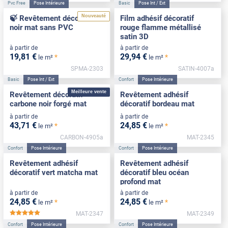
Pvc Free
Pose Intérieure
Basic
Pose Int / Ext
Nouveauté
🍃 Revêtement décoratif
Film adhésif décoratif
noir mat sans PVC
rouge flamme métallisé
satin 3D
à partir de
à partir de
19
,81
€
29
,94
€
*
*
le m²
le m²
SPMA-2303
SATIN-4007a
Basic
Pose Int / Ext
Confort
Pose Intérieure
Meilleure vente
Revêtement décoratif
Revêtement adhésif
carbone noir forgé mat
décoratif bordeau mat
à partir de
à partir de
43
,71
€
24
,85
€
*
*
le m²
le m²
CARBON-4905a
MAT-2345
Confort
Pose Intérieure
Confort
Pose Intérieure
Revêtement adhésif
Revêtement adhésif
décoratif vert matcha mat
décoratif bleu océan
profond mat
à partir de
à partir de
24
,85
€
24
,85
€
*
*
le m²
le m²
MAT-2347
MAT-2349
*****
Confort
Pose Intérieure
Confort
Pose Intérieure