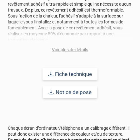
revêtement adhésif ultra-rapide et simple qui ne nécessite aucun
travaux. De plus, ce revêtement adhésif est thermoformable.
Sous l'action de la chaleur, l'adhésif s'adapte à la surface sur
laquelle vous l'installez et notamment à toutes les formes de
l'ameublement. Avec la pose de ce revêtement adhésif, vous
réalisez en moyenne 50% d'économie par rapport à une
rénovation classique.
Voir plus de détails
Pour donner une seconde jeunesse à vos murs ou meubles,
comptez sur ce revêtement de haute qualité avec une excellente
résistance à l’eau, à la saleté, à l’abrasion, aux UV et à l’usure.
Grâce à son épaisseur, cet adhésif masque également les petites
Fiche technique
imperfections. Classé A+ au test C.O.V et C-s2,d0 au feu, ce
revêtement peut être installé dans un lieu ouvert public.
Notice de pose
Durabilité
: 10 ans en pose intérieur (anti craquèlement,
écaillage, délamination et jaunissement)
Afin de vous rendre compte de la qualité et de son rendu
véritable, nous vous conseillons de faire une demande
d'échantillons gratuite.
Chaque écran d’ordinateur/téléphone a un calibrage différent, il
peut donc exister une différence de couleur et/ou de texture.
En cas de doute, n’hésitez pas à contacter notre service client