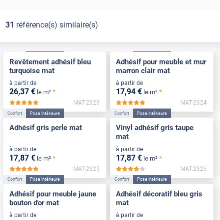
31
référence(s) similaire(s)
Confort
Pose Intérieure
Confort
Pose Intérieure
Revêtement adhésif bleu
Adhésif pour meuble et mur
turquoise mat
marron clair mat
à partir de
à partir de
26
,37
€
17
,94
€
*
*
le m²
le m²
MAT-2323
MAT-2324
*****
*****
Confort
Pose Intérieure
Confort
Pose Intérieure
Adhésif gris perle mat
Vinyl adhésif gris taupe
mat
à partir de
à partir de
17
,87
€
17
,87
€
*
*
le m²
le m²
MAT-2325
MAT-2326
*****
*****
Confort
Pose Intérieure
Confort
Pose Intérieure
Adhésif pour meuble jaune
Adhésif décoratif bleu gris
bouton d'or mat
mat
à partir de
à partir de