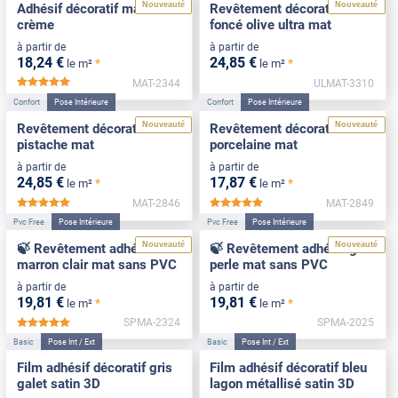
Nouveauté
Nouveauté
Adhésif décoratif mat blanc
Revêtement décoratif vert
crème
foncé olive ultra mat
à partir de
à partir de
18
,24
€
24
,85
€
*
*
le m²
le m²
MAT-2344
ULMAT-3310
*****
Confort
Pose Intérieure
Confort
Pose Intérieure
Nouveauté
Nouveauté
Revêtement décoratif vert
Revêtement décoratif
pistache mat
porcelaine mat
à partir de
à partir de
24
,85
€
17
,87
€
*
*
le m²
le m²
MAT-2846
MAT-2849
*****
*****
Pvc Free
Pose Intérieure
Pvc Free
Pose Intérieure
Nouveauté
Nouveauté
🍃 Revêtement adhésif
🍃 Revêtement adhésif gris
marron clair mat sans PVC
perle mat sans PVC
à partir de
à partir de
19
,81
€
19
,81
€
*
*
le m²
le m²
SPMA-2324
SPMA-2025
*****
Basic
Pose Int / Ext
Basic
Pose Int / Ext
Film adhésif décoratif gris
Film adhésif décoratif bleu
galet satin 3D
lagon métallisé satin 3D