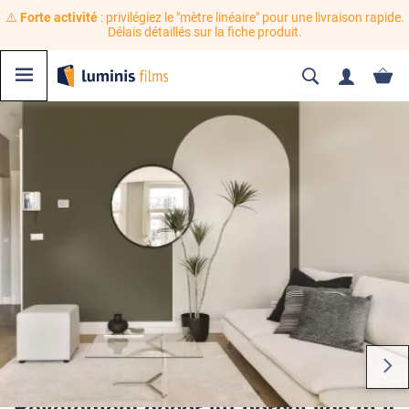
⚠️
Forte activité
: privilégiez le "mètre linéaire" pour une livraison rapide.
Délais détaillés sur la fiche produit.
Revêtement décoratif porcelaine mat