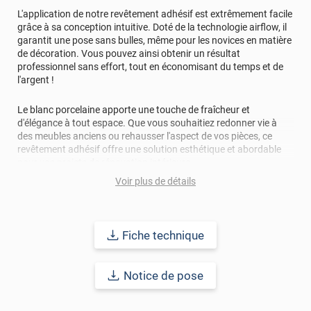
L'application de notre revêtement adhésif est extrêmement facile
grâce à sa conception intuitive. Doté de la technologie airflow, il
garantit une pose sans bulles, même pour les novices en matière
de décoration. Vous pouvez ainsi obtenir un résultat
professionnel sans effort, tout en économisant du temps et de
l'argent !
Le blanc porcelaine apporte une touche de fraîcheur et
d'élégance à tout espace. Que vous souhaitiez redonner vie à
des meubles anciens ou rehausser l'aspect de vos pièces, ce
revêtement adhésif offre une solution esthétique et abordable
pour vos projets de rénovation intérieure.
Voir plus de détails
De plus, cet
adhésif décoratif blanc
est non seulement facile à
installer, mais également facile à entretenir. Un simple nettoyage
régulier avec un chiffon doux et non abrasif suffit pour préserver
sa beauté et son éclat au fil du temps, assurant ainsi une
Fiche technique
durabilité et une longévité maximales.
Notice de pose
Transformez votre espace intérieur avec notre revêtement
adhésif décoratif en blanc porcelaine. Avec sa facilité
d'utilisation, sa technologie anti-bulles et son entretien simple, il