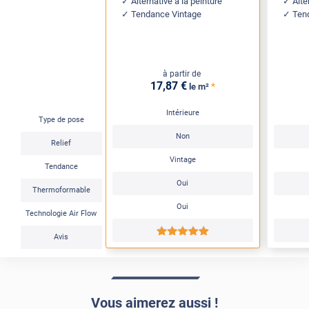
Alternative à la peinture
Alte
Tendance Vintage
Ten
à partir de
17
,87
€
*
le m²
Intérieure
Type de pose
Non
Relief
Vintage
Tendance
Oui
Thermoformable
Oui
Technologie Air Flow
*****
Avis
Vous aimerez aussi !