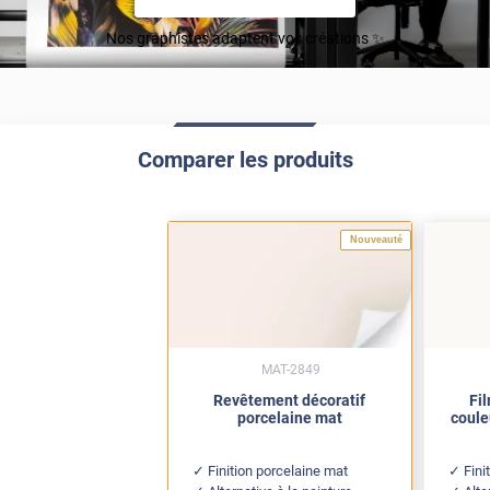
Nos graphistes adaptent vos créations ✨
Comparer les produits
Nouveauté
MAT-2849
Revêtement décoratif
Fi
porcelaine mat
coule
Finition porcelaine mat
Fini