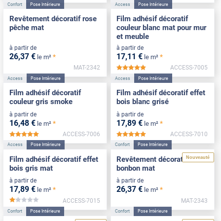
Confort
Pose Intérieure
Access
Pose Intérieure
Revêtement décoratif rose
Film adhésif décoratif
pêche mat
couleur blanc mat pour mur
et meuble
à partir de
à partir de
26
,37
€
17
,11
€
*
*
le m²
le m²
MAT-2342
ACCESS-7005
*****
Access
Pose Intérieure
Access
Pose Intérieure
Film adhésif décoratif
Film adhésif décoratif effet
couleur gris smoke
bois blanc grisé
à partir de
à partir de
16
,48
€
17
,89
€
*
*
le m²
le m²
ACCESS-7006
ACCESS-7010
*****
*****
Access
Pose Intérieure
Confort
Pose Intérieure
Nouveauté
Film adhésif décoratif effet
Revêtement décoratif rose
bois gris mat
bonbon mat
à partir de
à partir de
17
,89
€
26
,37
€
*
*
le m²
le m²
ACCESS-7015
MAT-2343
*****
Confort
Pose Intérieure
Confort
Pose Intérieure