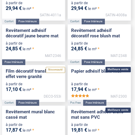
à partir de
à partir de
29
,94
€
29
,94
€
*
*
le m²
le m²
SATIN-4011a
SATIN-4008a
Confort
Pose Intérieure
Confort
Pose Intérieure
Revêtement adhésif
Revêtement adhésif
décoratif jaune beurre mat
décoratif rose blush mat
à partir de
à partir de
24
,85
€
24
,85
€
*
*
le m²
le m²
MAT-2346
MAT-2348
Pose Intérieure
Confort
Pose Intérieure
Meilleure vente
Nouveauté
Film décoratif translucide
Papier adhésif blanc mat
effet verre granité
à partir de
à partir de
17
,10
€
17
,94
€
*
*
le m²
le m²
DECO-553i
MAT-2300
*****
Confort
Pose Intérieure
Pvc Free
Pose Intérieure
Meilleure vente
Revêtement mural blanc
Revêtement adhésif blanc
cassé mat
mat sans PVC
à partir de
à partir de
17
,87
€
19
,81
€
*
*
le m²
le m²