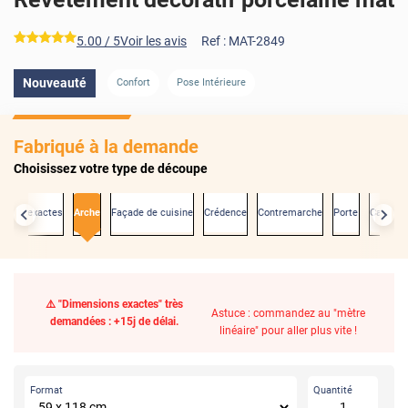
*****
5.00
/ 5
Voir les avis
Ref :
MAT-2849
Nouveauté
Confort
Pose Intérieure
Fabriqué à la demande
Choisissez votre type de découpe
sions exactes
Arche
Façade de cuisine
Crédence
Contremarche
Porte
Carrela
⚠️ "Dimensions exactes" très
Astuce : commandez au "mètre
demandées : +15j de délai.
linéaire" pour aller plus vite !
Format
Quantité