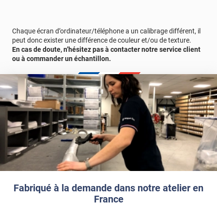
constitue un choix idéal pour tous ceux qui cherchent à donner
une nouvelle vie à leur intérieur sans se ruiner. Redéfinissez votre
décor avec élégance et praticité !
Chaque écran d’ordinateur/téléphone a un calibrage différent, il
peut donc exister une différence de couleur et/ou de texture.
Durabilité
: 10 ans en pose intérieure (anti craquèlement,
En cas de doute, n’hésitez pas à contacter notre service client
écaillage, délamination et jaunissement)
ou à commander un échantillon.
Afin de vous rendre compte de la qualité et de son rendu
véritable, nous vous conseillons de faire une demande
d'échantillons gratuite.
Fabriqué à la demande dans notre atelier en
France