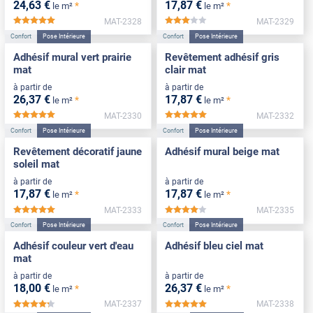
24
,63
€
17
,87
€
*
*
le m²
le m²
MAT-2328
MAT-2329
*****
*****
Confort
Pose Intérieure
Confort
Pose Intérieure
Adhésif mural vert prairie
Revêtement adhésif gris
mat
clair mat
à partir de
à partir de
26
,37
€
17
,87
€
*
*
le m²
le m²
MAT-2330
MAT-2332
*****
*****
Confort
Pose Intérieure
Confort
Pose Intérieure
Revêtement décoratif jaune
Adhésif mural beige mat
soleil mat
à partir de
à partir de
17
,87
€
17
,87
€
*
*
le m²
le m²
MAT-2333
MAT-2335
*****
*****
Confort
Pose Intérieure
Confort
Pose Intérieure
Adhésif couleur vert d'eau
Adhésif bleu ciel mat
mat
à partir de
à partir de
18
,00
€
26
,37
€
*
*
le m²
le m²
MAT-2337
MAT-2338
*****
*****