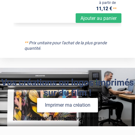
à partir de
11
,12
€
**
Ajouter au panier
**
Prix unitaire pour l'achat de la plus grande
quantité.
Vos créations ou logos imprimés
sur du film !
Imprimer ma création
Nos graphistes adaptent vos créations ✨