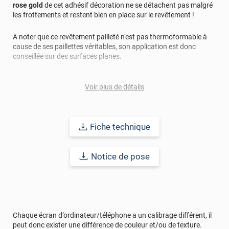
rose gold
de cet adhésif décoration ne se détachent pas malgré
les frottements et restent bien en place sur le revêtement !
A noter que ce revêtement pailleté n'est pas thermoformable à
cause de ses paillettes véritables, son application est donc
conseillée sur des surfaces planes.
La pose de cet adhésif décoratif se fait facilement et rapidement
Voir plus de détails
grâce à la technologie "Airflow" autrement appelée "colle en nid
d'abeille qui empêche la formation de bulles et de plis grâce aux
micro-canaux présents sur la partie adhésive, pour un rendu
exceptionnel !
Fiche technique
Durabilité :
10 ans en pose intérieure (anti craquèlement,
écaillage, délamination et jaunissement)
Notice de pose
Afin de vous rendre compte de la qualité et de son rendu
véritable, nous vous conseillons de faire une demande
d'échantillon gratuite.
Chaque écran d’ordinateur/téléphone a un calibrage différent, il
peut donc exister une différence de couleur et/ou de texture.