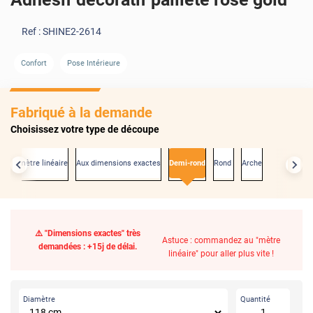
Ref :
SHINE2-2614
Confort
Pose Intérieure
Fabriqué à la demande
Choisissez votre type de découpe
Au mètre linéaire
Aux dimensions exactes
Demi-rond
Rond
Arche
⚠️ "Dimensions exactes" très
Astuce : commandez au "mètre
demandées : +15j de délai.
linéaire" pour aller plus vite !
Diamètre
Quantité