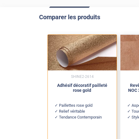
Comparer les produits
SHINE2-2614
Adhésif décoratif pailleté
Revê
rose gold
NOC 3
Paillettes rose gold
Aspe
Relief véritable
Tou
Tendance Contemporain
Sty