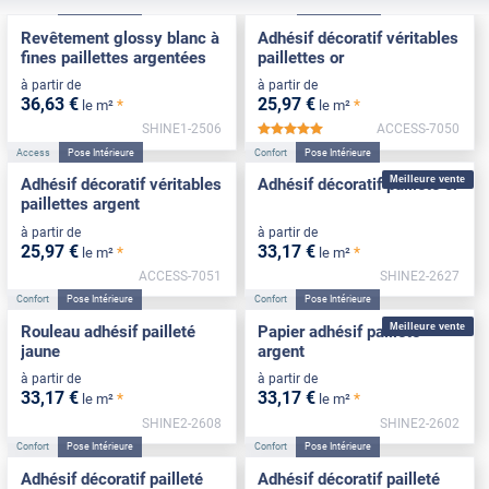
Confort
Pose Intérieure
Access
Pose Intérieure
Revêtement glossy blanc à
Adhésif décoratif véritables
fines paillettes argentées
paillettes or
à partir de
à partir de
36
,63
€
25
,97
€
*
*
le m²
le m²
SHINE1-2506
ACCESS-7050
*****
Access
Pose Intérieure
Confort
Pose Intérieure
Meilleure vente
Adhésif décoratif véritables
Adhésif décoratif pailleté or
paillettes argent
à partir de
à partir de
25
,97
€
33
,17
€
*
*
le m²
le m²
ACCESS-7051
SHINE2-2627
Confort
Pose Intérieure
Confort
Pose Intérieure
Meilleure vente
Rouleau adhésif pailleté
Papier adhésif pailleté
jaune
argent
à partir de
à partir de
33
,17
€
33
,17
€
*
*
le m²
le m²
SHINE2-2608
SHINE2-2602
Confort
Pose Intérieure
Confort
Pose Intérieure
Adhésif décoratif pailleté
Adhésif décoratif pailleté