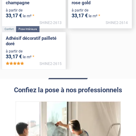
champagne
rose gold
à partir de
à partir de
33
,17
€
33
,17
€
*
*
le m²
le m²
SHINE2-2613
SHINE2-2614
Confort
Pose Intérieure
Adhésif décoratif pailleté
doré
à partir de
33
,17
€
*
le m²
SHINE2-2615
*****
Confiez la pose à nos professionnels