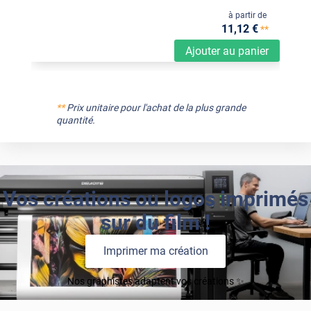
à partir de
11
,12
€
**
Ajouter au panier
**
Prix unitaire pour l'achat de la plus grande
quantité.
Vos créations ou logos imprimés
sur du film !
Imprimer ma création
Nos graphistes adaptent vos créations ✨