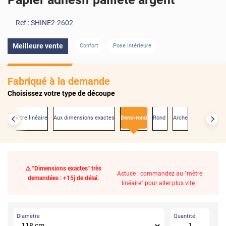
Ref :
SHINE2-2602
Meilleure vente
Confort
Pose Intérieure
Fabriqué à la demande
Choisissez votre type de découpe
Au mètre linéaire
Aux dimensions exactes
Demi-rond
Rond
Arche
⚠️ "Dimensions exactes" très
Astuce : commandez au "mètre
demandées : +15j de délai.
linéaire" pour aller plus vite !
Diamètre
Quantité