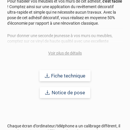
Pour habiller vos meubles et vos murs de cet adhésif,
c'est facile
! Comptez ainsi sur une application du revêtement décoratif
ultra-rapide et simple qui ne nécessite aucun travaux. Avec la
pose de cet adhésif décoratif, vous réalisez en moyenne 50%
d'économie par rapport à une rénovation classique.
Pour donner une seconde jeunesse à vos murs ou meubles,
comptez sur ce vinyl de haute qualité avec une excellente
résistance à l’eau, à la saleté, à l’abrasion, aux UV et à l’usure.
Grâce à son épaisseur, cet adhésif masque également les petites
Voir plus de détails
imperfections. Classé A+ au test C.O.V et D-s1,d0 au feu, ce
revêtement peut être installé dans un lieu ouvert public.
Fiche technique
Durabilité
: 10 ans en pose intérieur (anti craquèlement,
écaillage, délamination et jaunissement)
Notice de pose
Afin de vous rendre compte de la qualité et de son rendu
véritable, nous vous conseillons de faire une demande
d'échantillons gratuite.
Chaque écran d’ordinateur/téléphone a un calibrage différent, il