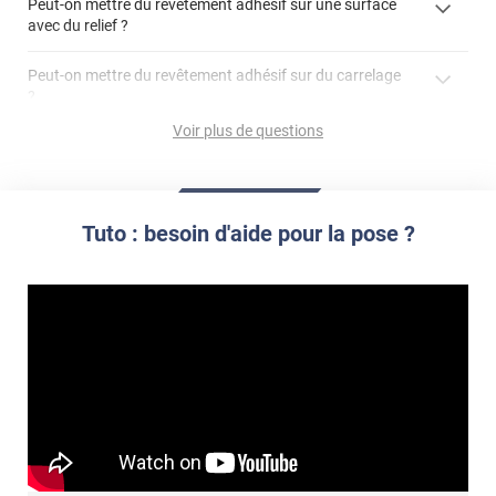
Peut-on mettre du revêtement adhésif sur une surface
revêtement adhésif sur un plan de travail de cuisine ?"
avec du relief ?
Peut-on mettre du revêtement adhésif sur du carrelage
?
Partir d'un coin et tirer assez fermement
Voir plus de questions
Utiliser une solution de dépose pour annuler l'action de la
Comment poser du revêtement adhésif dans les angles
colle
?
S'aider d'un décapeur thermique : la colle va ramollir le film
faire appel à un
et la colle. Vous retirez beaucoup plus facilement le
«
poseur professionnel
revêtement adhésif.
Tuto : besoin d'aide pour la pose ?
Réussir la pose d'un revêtement adhésif dans les angles. »
Lisser la surface avec un enduit de lissage au préalable
Commander à la taille des carreaux et réappliquer un joint
propre par dessus