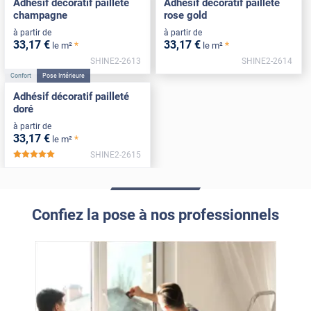
Adhésif décoratif pailleté
Adhésif décoratif pailleté
champagne
rose gold
à partir de
à partir de
33
,17
€
33
,17
€
*
*
le m²
le m²
SHINE2-2613
SHINE2-2614
Confort
Pose Intérieure
Adhésif décoratif pailleté
doré
à partir de
33
,17
€
*
le m²
SHINE2-2615
*****
Confiez la pose à nos professionnels