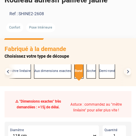
Ref :
SHINE2-2608
Confort
Pose Intérieure
Fabriqué à la demande
Choisissez votre type de découpe
Au mètre linéaire
Aux dimensions exactes
Rond
Arche
Demi-rond
⚠️ "Dimensions exactes" très
Astuce : commandez au "mètre
demandées : +15j de délai.
linéaire" pour aller plus vite !
Diamètre
Quantité