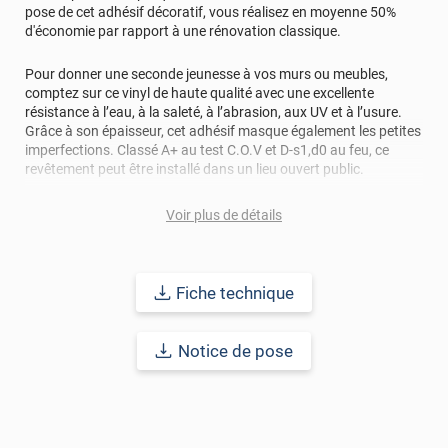
pose de cet adhésif décoratif, vous réalisez en moyenne 50%
d'économie par rapport à une rénovation classique.
Pour donner une seconde jeunesse à vos murs ou meubles,
comptez sur ce vinyl de haute qualité avec une excellente
résistance à l’eau, à la saleté, à l’abrasion, aux UV et à l’usure.
Grâce à son épaisseur, cet adhésif masque également les petites
imperfections. Classé A+ au test C.O.V et D-s1,d0 au feu, ce
revêtement peut être installé dans un lieu ouvert public.
Durabilité
: 10 ans en pose intérieur (anti craquèlement,
Voir plus de détails
écaillage, délamination et jaunissement)
Afin de vous rendre compte de la qualité et de son rendu
Fiche technique
véritable, nous vous conseillons de faire une demande
d'échantillons gratuite.
Notice de pose