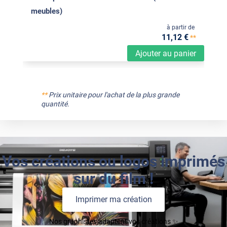
meubles)
à partir de
11
,12
€
**
Ajouter au panier
**
Prix unitaire pour l'achat de la plus grande
quantité.
Vos créations ou logos imprimés
sur du film !
Imprimer ma création
Nos graphistes adaptent vos créations ✨