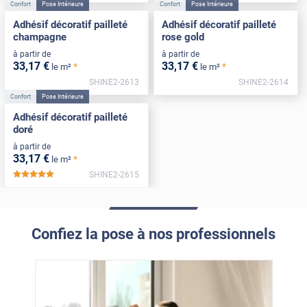
Confort
Pose Intérieure
Confort
Pose Intérieure
Adhésif décoratif pailleté
Adhésif décoratif pailleté
champagne
rose gold
à partir de
à partir de
33
,17
€
33
,17
€
*
*
le m²
le m²
SHINE2-2613
SHINE2-2614
Confort
Pose Intérieure
Adhésif décoratif pailleté
doré
à partir de
33
,17
€
*
le m²
SHINE2-2615
*****
Confiez la pose à nos professionnels