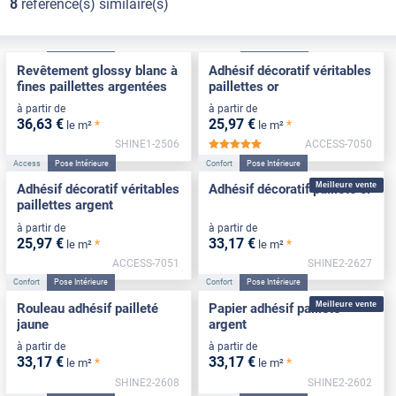
8
référence(s) similaire(s)
Confort
Pose Intérieure
Access
Pose Intérieure
Revêtement glossy blanc à
Adhésif décoratif véritables
fines paillettes argentées
paillettes or
à partir de
à partir de
36
,63
€
25
,97
€
*
*
le m²
le m²
SHINE1-2506
ACCESS-7050
*****
Access
Pose Intérieure
Confort
Pose Intérieure
Meilleure vente
Adhésif décoratif véritables
Adhésif décoratif pailleté or
paillettes argent
à partir de
à partir de
25
,97
€
33
,17
€
*
*
le m²
le m²
ACCESS-7051
SHINE2-2627
Confort
Pose Intérieure
Confort
Pose Intérieure
Meilleure vente
Rouleau adhésif pailleté
Papier adhésif pailleté
jaune
argent
à partir de
à partir de
33
,17
€
33
,17
€
*
*
le m²
le m²
SHINE2-2608
SHINE2-2602