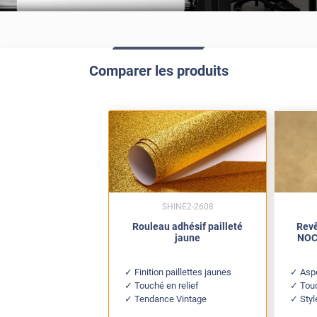
Comparer les produits
SHINE2-2608
Rouleau adhésif pailleté
Revê
jaune
NOC 
Finition paillettes jaunes
Aspe
Touché en relief
Tou
Tendance Vintage
Styl