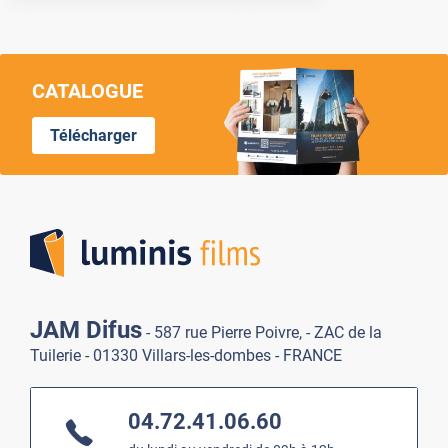
CATALOGUE
Télécharger
Lumi
JAM Difus
- 587 rue Pierre Poivre, - ZAC de la
Tuilerie - 01330 Villars-les-dombes - FRANCE
04.72.41.06.60