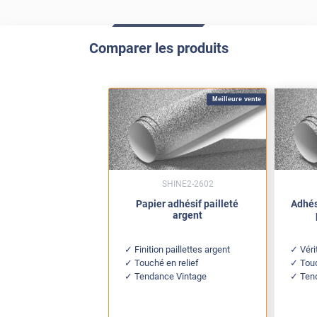
Comparer les produits
Meilleure vente
SHINE2-2602
Papier adhésif pailleté
Adhés
argent
Finition paillettes argent
Véri
Touché en relief
Touc
Tendance Vintage
Ten