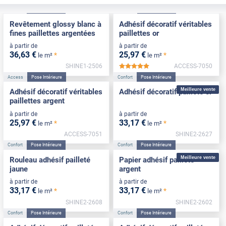
Confort
Pose Intérieure
Access
Pose Intérieure
Revêtement glossy blanc à
Adhésif décoratif véritables
fines paillettes argentées
paillettes or
à partir de
à partir de
36
,63
€
25
,97
€
*
*
le m²
le m²
SHINE1-2506
ACCESS-7050
*****
Access
Pose Intérieure
Confort
Pose Intérieure
Meilleure vente
Adhésif décoratif véritables
Adhésif décoratif pailleté or
paillettes argent
à partir de
à partir de
25
,97
€
33
,17
€
*
*
le m²
le m²
ACCESS-7051
SHINE2-2627
Confort
Pose Intérieure
Confort
Pose Intérieure
Meilleure vente
Rouleau adhésif pailleté
Papier adhésif pailleté
jaune
argent
à partir de
à partir de
33
,17
€
33
,17
€
*
*
le m²
le m²
SHINE2-2608
SHINE2-2602
Confort
Pose Intérieure
Confort
Pose Intérieure