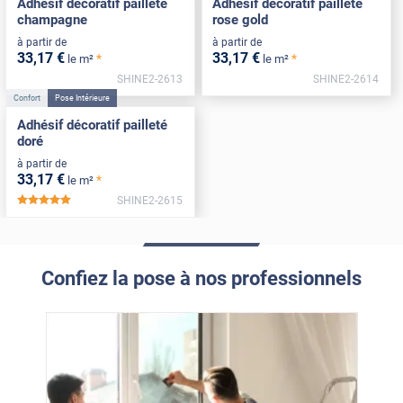
Adhésif décoratif pailleté
Adhésif décoratif pailleté
champagne
rose gold
à partir de
à partir de
33
,17
€
33
,17
€
*
*
le m²
le m²
SHINE2-2613
SHINE2-2614
Confort
Pose Intérieure
Adhésif décoratif pailleté
doré
à partir de
33
,17
€
*
le m²
SHINE2-2615
*****
Confiez la pose à nos professionnels