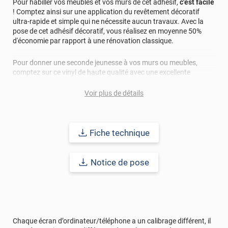
Pour habiller vos meubles et vos murs de cet adhésif,
c'est facile
! Comptez ainsi sur une application du revêtement décoratif
ultra-rapide et simple qui ne nécessite aucun travaux. Avec la
pose de cet adhésif décoratif, vous réalisez en moyenne 50%
d'économie par rapport à une rénovation classique.
Pour donner une seconde jeunesse à vos murs ou meubles,
comptez sur ce vinyl de haute qualité avec une excellente
résistance à l’eau, à la saleté, à l’abrasion, aux UV et à l’usure.
Grâce à son épaisseur, cet adhésif masque également les petites
Voir plus de détails
imperfections. Classé A+ au test C.O.V et D-s1,d0 au feu, ce
revêtement peut être installé dans un lieu ouvert public.
Fiche technique
Durabilité
: 10 ans en pose intérieur (anti craquèlement,
écaillage, délamination et jaunissement)
Notice de pose
Afin de vous rendre compte de la qualité et de son rendu
véritable, nous vous conseillons de faire une demande
d'échantillons gratuite.
Chaque écran d’ordinateur/téléphone a un calibrage différent, il