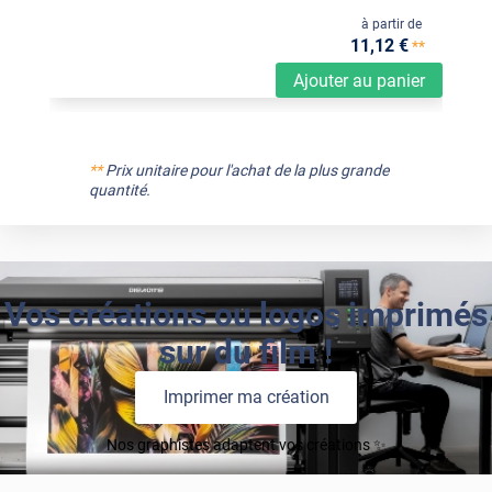
à partir de
11
,12
€
**
Ajouter au panier
**
Prix unitaire pour l'achat de la plus grande
quantité.
Vos créations ou logos imprimés
sur du film !
Imprimer ma création
Nos graphistes adaptent vos créations ✨