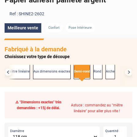
Ref :
SHINE2-2602
Meilleure vente
Confort
Pose Intérieure
Fabriqué à la demande
Choisissez votre type de découpe
Au mètre linéaire
Aux dimensions exactes
Demi-rond
Rond
Arche
⚠️ "Dimensions exactes" très
Astuce : commandez au "mètre
demandées : +15j de délai.
linéaire" pour aller plus vite !
Diamètre
Quantité