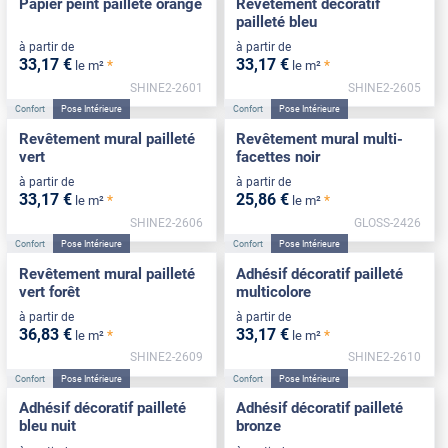
Papier peint pailleté orange
Revêtement décoratif
pailleté bleu
à partir de
à partir de
33
,17
€
33
,17
€
*
*
le m²
le m²
SHINE2-2601
SHINE2-2605
Confort
Pose Intérieure
Confort
Pose Intérieure
Revêtement mural pailleté
Revêtement mural multi-
vert
facettes noir
à partir de
à partir de
33
,17
€
25
,86
€
*
*
le m²
le m²
SHINE2-2606
GLOSS-2426
Confort
Pose Intérieure
Confort
Pose Intérieure
Revêtement mural pailleté
Adhésif décoratif pailleté
vert forêt
multicolore
à partir de
à partir de
36
,83
€
33
,17
€
*
*
le m²
le m²
SHINE2-2609
SHINE2-2610
Confort
Pose Intérieure
Confort
Pose Intérieure
Adhésif décoratif pailleté
Adhésif décoratif pailleté
bleu nuit
bronze