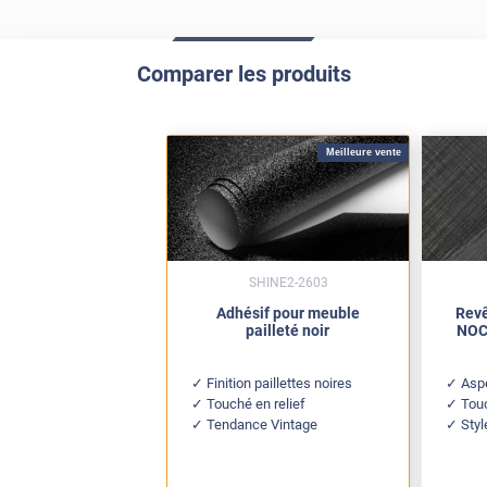
Comparer les produits
Meilleure vente
SHINE2-2603
Adhésif pour meuble
Revê
pailleté noir
NOC 
Finition paillettes noires
Aspe
Touché en relief
Tou
Tendance Vintage
Styl