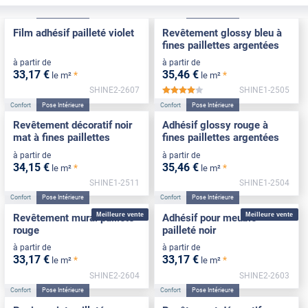
Confort
Pose Intérieure
Confort
Pose Intérieure
Film adhésif pailleté violet
Revêtement glossy bleu à
fines paillettes argentées
à partir de
à partir de
33
,17
€
35
,46
€
*
*
le m²
le m²
SHINE2-2607
SHINE1-2505
*****
Confort
Pose Intérieure
Confort
Pose Intérieure
Revêtement décoratif noir
Adhésif glossy rouge à
mat à fines paillettes
fines paillettes argentées
à partir de
à partir de
34
,15
€
35
,46
€
*
*
le m²
le m²
SHINE1-2511
SHINE1-2504
Confort
Pose Intérieure
Confort
Pose Intérieure
Meilleure vente
Meilleure vente
Revêtement mural pailleté
Adhésif pour meuble
rouge
pailleté noir
à partir de
à partir de
33
,17
€
33
,17
€
*
*
le m²
le m²
SHINE2-2604
SHINE2-2603
Confort
Pose Intérieure
Confort
Pose Intérieure