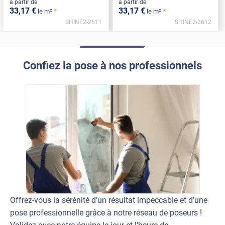
à partir de
à partir de
33
,17
€
33
,17
€
*
*
le m²
le m²
SHINE2-2611
SHINE2-2612
Confiez la pose à nos professionnels
Offrez-vous la sérénité d'un résultat impeccable et d'une
pose professionnelle grâce à notre réseau de poseurs !