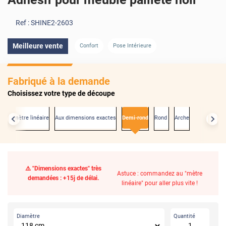
Ref :
SHINE2-2603
Meilleure vente
Confort
Pose Intérieure
Fabriqué à la demande
Choisissez votre type de découpe
Au mètre linéaire
Aux dimensions exactes
Demi-rond
Rond
Arche
⚠️ "Dimensions exactes" très
Astuce : commandez au "mètre
demandées : +15j de délai.
linéaire" pour aller plus vite !
Diamètre
Quantité