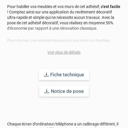
Pour habiller vos meubles et vos murs de cet adhésif,
c'est facile
! Comptez ainsi sur une application du revêtement décoratif
ultra-rapide et simple qui ne nécessite aucun travaux. Avec la
pose de cet adhésif décoratif, vous réalisez en moyenne 50%
d'économie par rapport à une rénovation classique.
Pour donner une seconde jeunesse à vos murs ou meubles,
comptez sur ce vinyl de haute qualité avec une excellente
résistance à l’eau, à la saleté, à l’abrasion, aux UV et à l’usure.
Voir plus de détails
Grâce à son épaisseur, cet adhésif masque également les petites
imperfections. Classé A+ au test C.O.V et D-s1,d0 au feu, ce
revêtement peut être installé dans un lieu ouvert public.
Fiche technique
Durabilité
: 10 ans en pose intérieur (anti craquèlement,
écaillage, délamination et jaunissement)
Notice de pose
Afin de vous rendre compte de la qualité et de son rendu
véritable, nous vous conseillons de faire une demande
d'échantillons gratuite.
Chaque écran d’ordinateur/téléphone a un calibrage différent, il