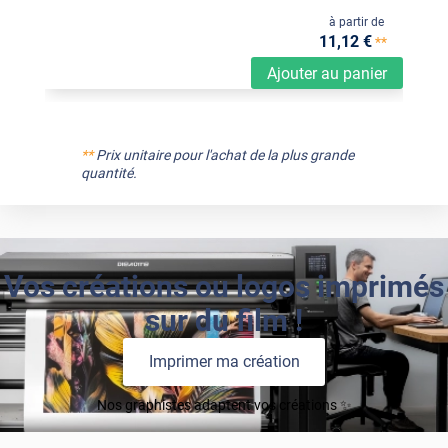
à partir de
11
,12
€
**
Ajouter au panier
**
Prix unitaire pour l'achat de la plus grande
quantité.
Vos créations ou logos imprimés
sur du film !
Imprimer ma création
Nos graphistes adaptent vos créations ✨