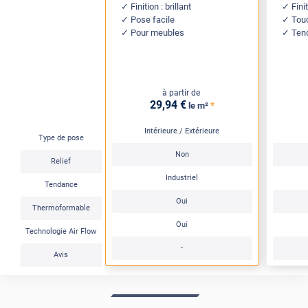
Finition : brillant
Fini
Pose facile
Tou
Pour meubles
Tend
à partir de
29
,94
€
*
le m²
Intérieure / Extérieure
Type de pose
Non
Relief
Industriel
Tendance
Oui
Thermoformable
Oui
Technologie Air Flow
-
Avis