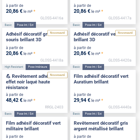
à partir de
à partir de
20
,86
€
20
,86
€
*
*
le m²
le m²
GLOSS-4416a
GLOSS-4417a
Basic
Pose Int / Ext
Basic
Pose Int / Ext
Nouveauté
Nouveauté
Adhésif décoratif gris
Adhésif décoratif vert d'eau
souris brillant 3D
brillant 3D
à partir de
à partir de
20
,86
€
20
,86
€
*
*
le m²
le m²
GLOSS-4418a
GLOSS-4420a
High Resistant
Pose Intérieure
Basic
Pose Int / Ext
Nouveauté
💪 Revêtement adhésif
Film adhésif décoratif vert
effet noir laqué haute
Auratium brillant
résistance
à partir de
à partir de
48
,42
€
29
,94
€
*
*
le m²
le m²
RRGL-2403
GLOSS-4440a
Basic
Pose Int / Ext
Basic
Pose Int / Ext
Film adhésif décoratif vert
Revêtement décoratif gris
militaire brillant
argent métallisé brillant
à partir de
à partir de