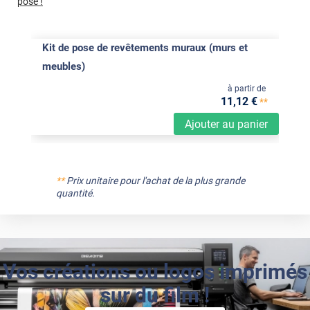
pose !
Kit de pose de revêtements muraux (murs et
meubles)
à partir de
11
,12
€
**
Ajouter au panier
**
Prix unitaire pour l'achat de la plus grande
quantité.
Vos créations ou logos imprimés
sur du film !