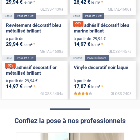
29
,94
€
26
,42
€
*
*
le m²
le m²
GLOSS-4439a
METAL-4606a
Basic
Pose Int / Ext
Basic
Pose Int / Ext
-
50
%
Revêtement décoratif bleu
Film adhésif décoratif bleu
métallisé brillant
marine brillant
29
,94
€
à partir de
à partir de
29
,94
€
14
,97
€
*
*
le m²
le m²
METAL-4608a
GLOSS-4457a
Basic
Pose Int / Ext
Confort
Pose Intérieure
-
50
%
Film adhésif décoratif or
Vinyle décoratif noir laqué
métallisé brillant
29
,94
€
à partir de
à partir de
14
,97
€
17
,87
€
*
*
le m²
le m²
GLOSS-4454a
GLOSS-2403
*****
Confiez la pose à nos professionnels