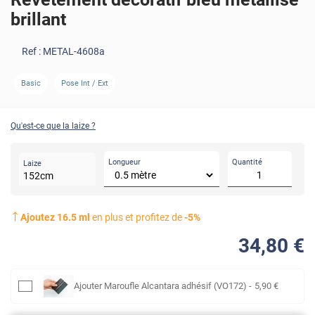
brillant
Ref :
METAL-4608a
Basic
Pose Int / Ext
Qu'est-ce que la laize ?
Longueur
Quantité
Laize
152
cm
Ajoutez
16.5
ml
en plus et profitez de
-
5
%
34
,80
€
Ajouter
Maroufle Alcantara adhésif (VO172)
-
5
,90
€