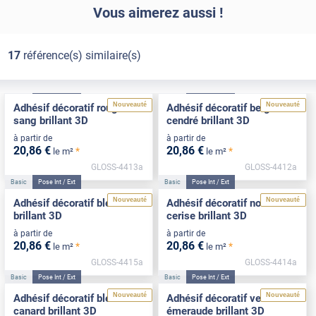
Vous aimerez aussi !
17
référence(s) similaire(s)
Basic
Pose Int / Ext
Basic
Pose Int / Ext
Nouveauté
Nouveauté
Adhésif décoratif rouge
Adhésif décoratif beige
sang brillant 3D
cendré brillant 3D
à partir de
à partir de
20
,86
€
20
,86
€
*
*
le m²
le m²
GLOSS-4413a
GLOSS-4412a
Basic
Pose Int / Ext
Basic
Pose Int / Ext
Nouveauté
Nouveauté
Adhésif décoratif bleu roi
Adhésif décoratif noir
brillant 3D
cerise brillant 3D
à partir de
à partir de
20
,86
€
20
,86
€
*
*
le m²
le m²
GLOSS-4415a
GLOSS-4414a
Basic
Pose Int / Ext
Basic
Pose Int / Ext
Nouveauté
Nouveauté
Adhésif décoratif bleu
Adhésif décoratif vert
canard brillant 3D
émeraude brillant 3D