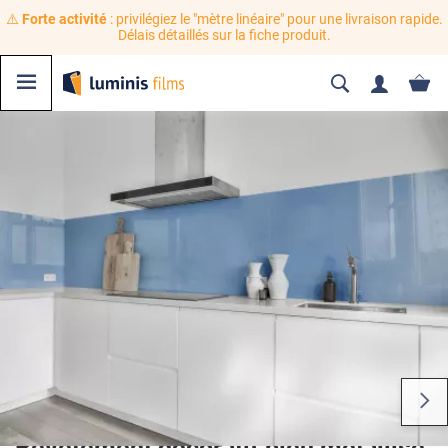
⚠️
Forte activité
: privilégiez le "mètre linéaire" pour une livraison rapide.
Délais détaillés sur la fiche produit.
Revêtement décoratif bleu métallisé