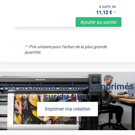
à partir de
11
,12
€
**
Ajouter au panier
**
Prix unitaire pour l'achat de la plus grande
quantité.
Vos créations ou logos imprimés
sur du film !
Imprimer ma création
Nos graphistes adaptent vos créations ✨