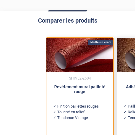
Comparer les produits
Meilleure vente
SHINE2-2604
Revêtement mural pailleté
Adhé
rouge
Finition paillettes rouges
Pail
Touché en relief
Reli
Tendance Vintage
Ten