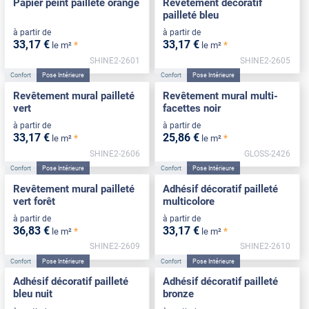
Papier peint pailleté orange
Revêtement décoratif
pailleté bleu
à partir de
à partir de
33
,17
€
33
,17
€
*
*
le m²
le m²
SHINE2-2601
SHINE2-2605
Confort
Pose Intérieure
Confort
Pose Intérieure
Revêtement mural pailleté
Revêtement mural multi-
vert
facettes noir
à partir de
à partir de
33
,17
€
25
,86
€
*
*
le m²
le m²
SHINE2-2606
GLOSS-2426
Confort
Pose Intérieure
Confort
Pose Intérieure
Revêtement mural pailleté
Adhésif décoratif pailleté
vert forêt
multicolore
à partir de
à partir de
36
,83
€
33
,17
€
*
*
le m²
le m²
SHINE2-2609
SHINE2-2610
Confort
Pose Intérieure
Confort
Pose Intérieure
Adhésif décoratif pailleté
Adhésif décoratif pailleté
bleu nuit
bronze