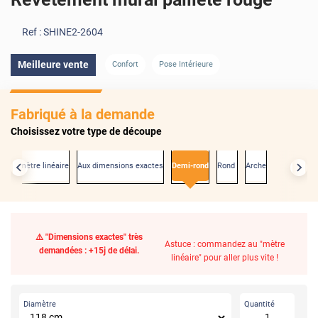
Ref :
SHINE2-2604
Meilleure vente
Confort
Pose Intérieure
Fabriqué à la demande
Choisissez votre type de découpe
Au mètre linéaire
Aux dimensions exactes
Demi-rond
Rond
Arche
⚠️ "Dimensions exactes" très
Astuce : commandez au "mètre
demandées : +15j de délai.
linéaire" pour aller plus vite !
Diamètre
Quantité