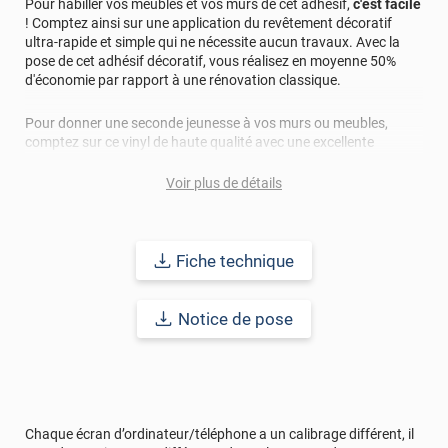
Pour habiller vos meubles et vos murs de cet adhésif,
c'est facile
! Comptez ainsi sur une application du revêtement décoratif
ultra-rapide et simple qui ne nécessite aucun travaux. Avec la
pose de cet adhésif décoratif, vous réalisez en moyenne 50%
d'économie par rapport à une rénovation classique.
Pour donner une seconde jeunesse à vos murs ou meubles,
comptez sur ce vinyl de haute qualité avec une excellente
résistance à l’eau, à la saleté, à l’abrasion, aux UV et à l’usure.
Grâce à son épaisseur, cet adhésif masque également les petites
Voir plus de détails
imperfections. Classé A+ au test C.O.V et D-s1,d0 au feu, ce
revêtement peut être installé dans un lieu ouvert public.
Fiche technique
Durabilité
: 10 ans en pose intérieur (anti craquèlement,
écaillage, délamination et jaunissement)
Notice de pose
Afin de vous rendre compte de la qualité et de son rendu
véritable, nous vous conseillons de faire une demande
d'échantillons gratuite.
Chaque écran d’ordinateur/téléphone a un calibrage différent, il