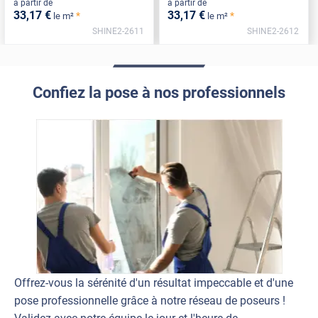
à partir de
à partir de
33
,17
€
33
,17
€
*
*
le m²
le m²
SHINE2-2611
SHINE2-2612
Confiez la pose à nos professionnels
Offrez-vous la sérénité d'un résultat impeccable et d'une
pose professionnelle grâce à notre réseau de poseurs !