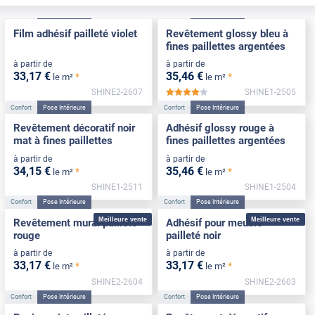
Confort
Pose Intérieure
Confort
Pose Intérieure
Film adhésif pailleté violet
Revêtement glossy bleu à
fines paillettes argentées
à partir de
à partir de
33
,17
€
35
,46
€
*
*
le m²
le m²
SHINE2-2607
SHINE1-2505
*****
Confort
Pose Intérieure
Confort
Pose Intérieure
Revêtement décoratif noir
Adhésif glossy rouge à
mat à fines paillettes
fines paillettes argentées
à partir de
à partir de
34
,15
€
35
,46
€
*
*
le m²
le m²
SHINE1-2511
SHINE1-2504
Confort
Pose Intérieure
Confort
Pose Intérieure
Meilleure vente
Meilleure vente
Revêtement mural pailleté
Adhésif pour meuble
rouge
pailleté noir
à partir de
à partir de
33
,17
€
33
,17
€
*
*
le m²
le m²
SHINE2-2604
SHINE2-2603
Confort
Pose Intérieure
Confort
Pose Intérieure