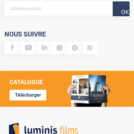
OK
NOUS SUIVRE
CATALOGUE
Télécharger
Lumi