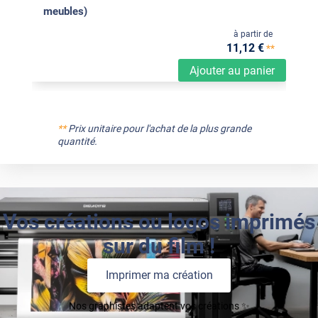
meubles)
à partir de
11
,12
€
**
Ajouter au panier
**
Prix unitaire pour l'achat de la plus grande
quantité.
Vos créations ou logos imprimés
sur du film !
Imprimer ma création
Nos graphistes adaptent vos créations ✨