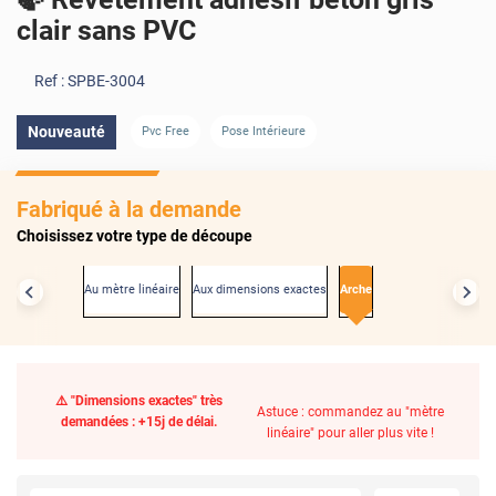
clair sans PVC
Ref :
SPBE-3004
Nouveauté
Pvc Free
Pose Intérieure
Fabriqué à la demande
Choisissez votre type de découpe
Au mètre linéaire
Aux dimensions exactes
Arche
⚠️ "Dimensions exactes" très
Astuce : commandez au "mètre
demandées : +15j de délai.
linéaire" pour aller plus vite !