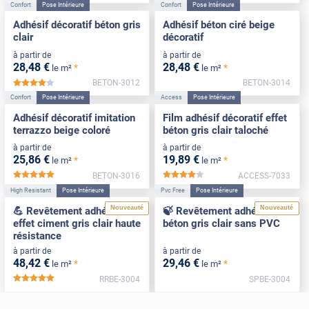
Confort
Pose Intérieure
Confort
Pose Intérieure
Adhésif décoratif béton gris
Adhésif béton ciré beige
clair
décoratif
à partir de
à partir de
28
,48
€
28
,48
€
*
*
le m²
le m²
BETON-3012
BETON-3014
*****
Confort
Pose Intérieure
Access
Pose Intérieure
Adhésif décoratif imitation
Film adhésif décoratif effet
terrazzo beige coloré
béton gris clair taloché
à partir de
à partir de
25
,86
€
19
,89
€
*
*
le m²
le m²
BETON-3016
ACCESS-7033
*****
*****
High Resistant
Pose Intérieure
Pvc Free
Pose Intérieure
Nouveauté
Nouveauté
💪 Revêtement adhésif
🍃 Revêtement adhésif
effet ciment gris clair haute
béton gris clair sans PVC
résistance
à partir de
à partir de
48
,42
€
29
,46
€
*
*
le m²
le m²
RRBE-3004
SPBE-3004
*****