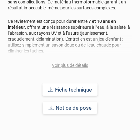
sans complications. Ce matériau thermoformable garantit un
résultat impeccable, même pour les surfaces complexes.
Ce revêtement est conçu pour durer entre
7 et 10 ans en
intérieur
, offrant une résistance supérieure à l’eau, à la saleté, à
l’abrasion, aux rayons UV et à l’usure (jaunissement,
craquèlement, délamination). L'entretien est un jeu d'enfant :
utilisez simplement un savon doux ou de l’eau chaude pour
éliminer les taches.
Sécurité et écologie au cœur de sa conception
Voir plus de détails
Classement au feu B-S1-d0
(équivalent du M1) : sécurité accrue
pour les lieux publics. ;
Sans PVC
: aucune odeur désagréable et respect de
l’environnement.
Fiche technique
Avant la pose, assurez-vous de nettoyer soigneusement la
Notice de pose
surface pour un rendu parfait.
Redonnez vie à vos espaces avec ce revêtement alliant
esthétique, durabilité et écoresponsabilité.