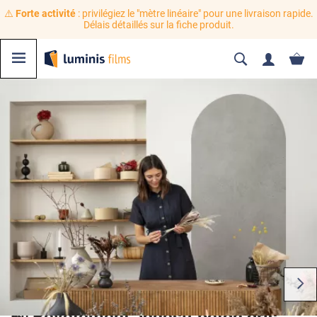
⚠️
Forte activité
: privilégiez le "mètre linéaire" pour une livraison rapide.
Délais détaillés sur la fiche produit.
🍃 Revêtement adhésif béton gris