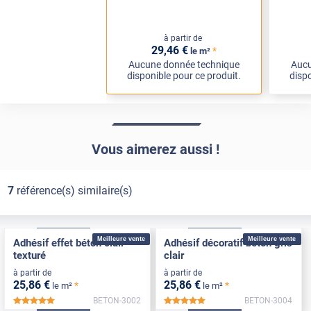
à partir de
29
,46
€
*
le m²
Aucune donnée technique
Aucu
disponible pour ce produit.
dispo
Vous aimerez aussi !
7
référence(s) similaire(s)
Confort
Pose Intérieure
Confort
Pose Intérieure
Meilleure vente
Meilleure vente
Adhésif effet béton clair
Adhésif décoratif béton gris
texturé
clair
à partir de
à partir de
25
,86
€
25
,86
€
*
*
le m²
le m²
BETON-3002
BETON-3004
*****
*****