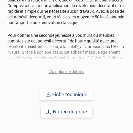
Comptez ainsi sur une application du revêtement décoratif ultra-
rapide et simple qui ne nécessite aucun travaux. Avec la pose de
cet adhésif décoratif, vous réalisez en moyenne 50% d'économie
par rapport à une rénovation classique.
Pour donner une seconde jeunesse à vos murs ou meubles,
comptez sur cet adhésif décoratif de haute qualité avec une
excellente résistance à l’eau, à la saleté, à l’abrasion, aux UV et à
l’usure. Grâce à son épaisseur, cet adhésif masque également
les petites imperfections. Classé A+ au test C.O.V et C-s2,d0 au
feu, cet adhésif décoratif marbre blanc peut être installé dans un
lieu ouvert public.
Voir plus de détails
Durabilité
: 10 ans en pose intérieur (anti craquèlement,
écaillage, délamination et jaunissement)
Fiche technique
Afin de vous rendre compte de la qualité et de son rendu
véritable, nous vous conseillons de faire une demande
Notice de pose
d'échantillons gratuite.
Lorsque vous allez mesurer vos carreaux à équiper avec de
l'adhésif, ne comptez pas les joints dans vos mesures ! L'angle