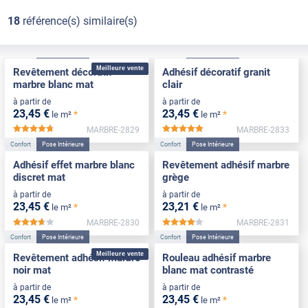
18
référence(s) similaire(s)
Confort
Pose Intérieure
Confort
Pose Intérieure
Meilleure vente
Revêtement décoratif
Adhésif décoratif granit
marbre blanc mat
clair
à partir de
à partir de
23
,45
€
23
,45
€
*
*
le m²
le m²
MARBRE-2829
MARBRE-2833
*****
*****
Confort
Pose Intérieure
Confort
Pose Intérieure
Adhésif effet marbre blanc
Revêtement adhésif marbre
discret mat
grège
à partir de
à partir de
23
,45
€
23
,21
€
*
*
le m²
le m²
MARBRE-2830
MARBRE-2831
*****
*****
Confort
Pose Intérieure
Confort
Pose Intérieure
Meilleure vente
Revêtement adhésif marbre
Rouleau adhésif marbre
noir mat
blanc mat contrasté
à partir de
à partir de
23
,45
€
23
,45
€
*
*
le m²
le m²