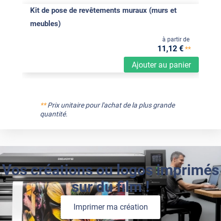
Kit de pose de revêtements muraux (murs et
meubles)
à partir de
11
,12
€
**
Ajouter au panier
**
Prix unitaire pour l'achat de la plus grande
quantité.
Vos créations ou logos imprimés
sur du film !
Imprimer ma création