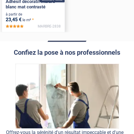
Adhésif décoratif marbre
blanc mat contrasté
à partir de
23
,45
€
*
le m²
MARBRE-2838
*****
Confiez la pose à nos professionnels
Offrez-vous la sérénité d'un résultat impeccable et d'une