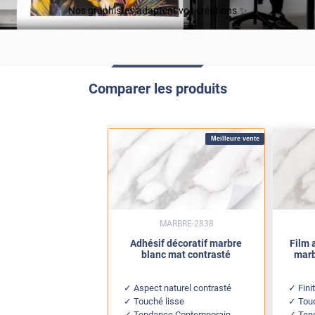
Nos graphistes adaptent vos créations ✨
Comparer les produits
Meilleure vente
MARBRE-2838
Adhésif décoratif marbre
Film 
blanc mat contrasté
marb
Aspect naturel contrasté
Fini
Touché lisse
Touc
Tendance Contemporain
Ten