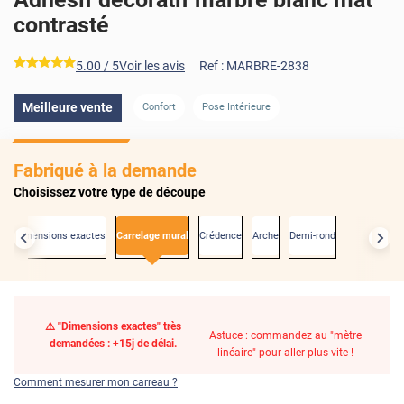
contrasté
*****
5.00
/ 5
Voir les avis
Ref :
MARBRE-2838
Meilleure vente
Confort
Pose Intérieure
Fabriqué à la demande
Choisissez votre type de découpe
Aux dimensions exactes
Carrelage mural
Crédence
Arche
Demi-rond
⚠️ "Dimensions exactes" très
Astuce : commandez au "mètre
demandées : +15j de délai.
linéaire" pour aller plus vite !
Comment mesurer mon carreau ?