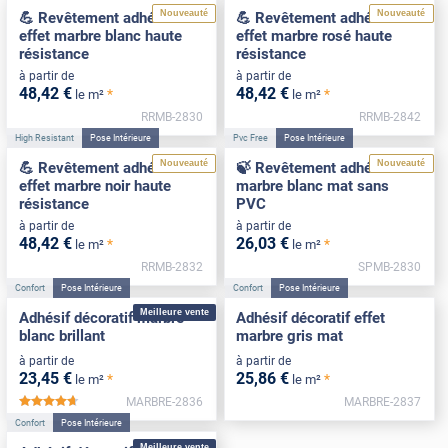
Nouveauté
Nouveauté
💪 Revêtement adhésif
💪 Revêtement adhésif
effet marbre blanc haute
effet marbre rosé haute
résistance
résistance
à partir de
à partir de
48
,42
€
48
,42
€
*
*
le m²
le m²
RRMB-2830
RRMB-2842
High Resistant
Pose Intérieure
Pvc Free
Pose Intérieure
Nouveauté
Nouveauté
💪 Revêtement adhésif
🍃 Revêtement adhésif
effet marbre noir haute
marbre blanc mat sans
résistance
PVC
à partir de
à partir de
48
,42
€
26
,03
€
*
*
le m²
le m²
RRMB-2832
SPMB-2830
Confort
Pose Intérieure
Confort
Pose Intérieure
Meilleure vente
Adhésif décoratif marbre
Adhésif décoratif effet
blanc brillant
marbre gris mat
à partir de
à partir de
23
,45
€
25
,86
€
*
*
le m²
le m²
MARBRE-2836
MARBRE-2837
*****
Confort
Pose Intérieure
Meilleure vente