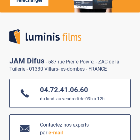
Télécharger
Lumi
JAM Difus
- 587 rue Pierre Poivre, - ZAC de la
Tuilerie - 01330 Villars-les-dombes - FRANCE
04.72.41.06.60
du lundi au vendredi de 09h à 12h
Contactez nos experts
par
e-mail