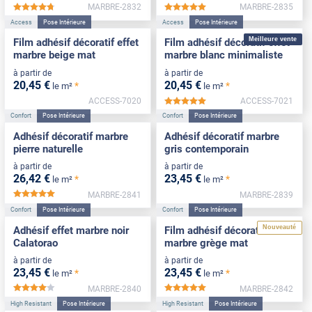
MARBRE-2832
MARBRE-2835
*****
*****
Access
Pose Intérieure
Access
Pose Intérieure
Meilleure vente
Film adhésif décoratif effet
Film adhésif décoratif effet
marbre beige mat
marbre blanc minimaliste
à partir de
à partir de
20
,45
€
20
,45
€
*
*
le m²
le m²
ACCESS-7020
ACCESS-7021
*****
Confort
Pose Intérieure
Confort
Pose Intérieure
Adhésif décoratif marbre
Adhésif décoratif marbre
pierre naturelle
gris contemporain
à partir de
à partir de
26
,42
€
23
,45
€
*
*
le m²
le m²
MARBRE-2841
MARBRE-2839
*****
Confort
Pose Intérieure
Confort
Pose Intérieure
Nouveauté
Adhésif effet marbre noir
Film adhésif décoratif effet
Calatorao
marbre grège mat
à partir de
à partir de
23
,45
€
23
,45
€
*
*
le m²
le m²
MARBRE-2840
MARBRE-2842
*****
*****
High Resistant
Pose Intérieure
High Resistant
Pose Intérieure