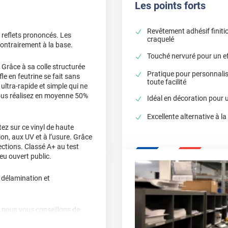
Les points forts
Revêtement adhésif finitio
s reflets prononcés. Les
craquelé
ontrairement à la base.
Touché nervuré pour un eff
 Grâce à sa colle structurée
Pratique pour personnali
fle en feutrine se fait sans
toute facilité
ultra-rapide et simple qui ne
vous réalisez en moyenne 50%
Idéal en décoration pour 
Excellente alternative à la
z sur ce vinyl de haute
sion, aux UV et à l’usure. Grâce
ctions. Classé A+ au test
ieu ouvert public.
, délamination et
, nous vous conseillons de