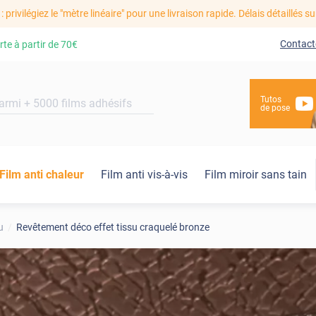
: privilégiez le "mètre linéaire" pour une livraison rapide. Délais détaillés su
Contact
rte à partir de
70€
Tutos
de pose
Film anti chaleur
Film anti vis-à-vis
Film miroir sans tain
u
Revêtement déco effet tissu craquelé bronze