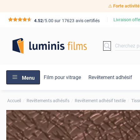
⚠️
Forte activité
Livraison offe
*****
4.52
/5.00 sur
17623
avis certifiés
Film pour vitrage
Revêtement adhésif
Menu
Accueil
Revêtements adhésifs
Revêtement adhésif textile
Tiss