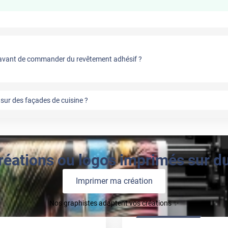
vant de commander du revêtement adhésif ?
sur des façades de cuisine ?
réations ou logos imprimés sur du 
Imprimer ma création
Nos graphistes adaptent vos créations ✨