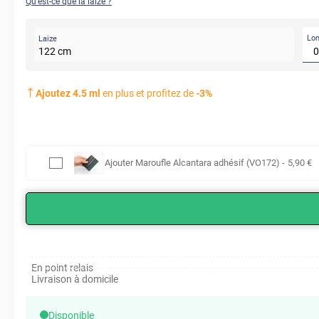
Qu'est-ce que la laize ?
Lo
Laize
122
cm
Ajoutez
4.5
ml
en plus et profitez de
-
3
%
Ajouter
Maroufle Alcantara adhésif (VO172)
-
5
,90
€
En point relais
Livraison à domicile
Disponible