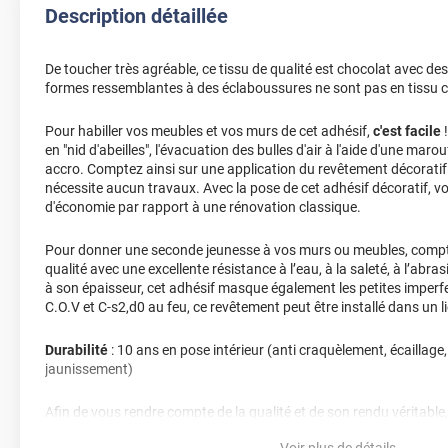
Description détaillée
De toucher très agréable, ce tissu de qualité est chocolat avec de
formes ressemblantes à des éclaboussures ne sont pas en tissu c
Pour habiller vos meubles et vos murs de cet adhésif,
c'est facile
!
en "nid d'abeilles", l'évacuation des bulles d'air à l'aide d'une marou
accro. Comptez ainsi sur une application du revêtement décoratif 
nécessite aucun travaux. Avec la pose de cet adhésif décoratif, 
d'économie par rapport à une rénovation classique.
Pour donner une seconde jeunesse à vos murs ou meubles, compte
qualité avec une excellente résistance à l’eau, à la saleté, à l’abra
à son épaisseur, cet adhésif masque également les petites imperfe
C.O.V et C-s2,d0 au feu, ce revêtement peut être installé dans un l
Durabilité
: 10 ans en pose intérieur (anti craquèlement, écaillage
jaunissement)
Afin de vous rendre compte de la qualité et de son rendu véritable
faire une demande d'échantillons gratuite.
Voir plus de détails