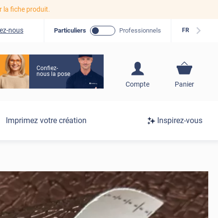
r la fiche produit.
ez-nous
Particuliers
Professionnels
FR
Confiez-
nous la pose
S'inscrire / Se
Compte
Panier
connecter
Connexion
Imprimez votre création
Inspirez-vous
/
Inscription