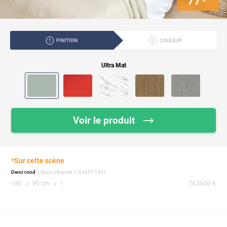
77
FINITION
COULEUR
1
2
Ultra Mat
Voir le produit
*Sur cette scène
Demi rond
Blanc ultramat
ULMAT-3301
180
90 cm
1
76,5600 €
x
x