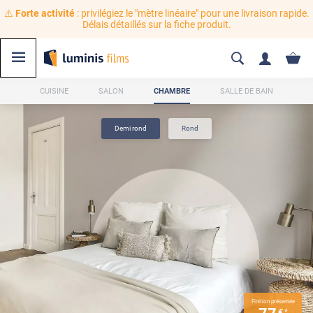
⚠️
Forte activité
: privilégiez le "mètre linéaire" pour une livraison rapide.
Délais détaillés sur la fiche produit.
CUISINE
SALON
CHAMBRE
SALLE DE BAIN
Demi rond
Rond
Finition présentée
€
*