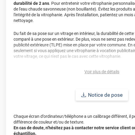
durabilité de 2 ans
. Pour entretenir votre vitrophanie personnalisé
de l'eau chaude savonneuse (non bouillante). Évitez les produits 
l'intégrité de la vitrophanie. Après l'installation, patientez un mo
nettoyage.
Du fait de sa pose sur un vitrage en intérieur, la durabilité de cet
comparé à une pose en extérieur. De plus, vous ne serez pas redeva
publicité extérieure (TLPE) mise en place par votre commune. En ef
seulement si vous appliquez une vitrophanie à vocation publicitaire
votre vitrage, ce qui n'est pas le cas avec cette vitrophanie.
Cette vitrophanie repositionnable transparent pour vitrine est à p
Voir plus de détails
selon vos envies et vos goûts. Les couleurs sur cette vitrophanie
éclatant en fonction des reflets présents sur votre vitrage. Depuis
vous apercevrez une pellicule blanche et non votre création. En ef
appelons un blanc de soutien lors de l'impression de votre film. C
Notice de pose
qui sera visible depuis votre intérieur.
Comment passer commande de votre vitrophanie repositionnable 
Chaque écran d’ordinateur/téléphone a un calibrage différent, il p
Etape 1 : Choisissez la découpe de votre projet selon vos envies. 
différence de couleur et/ou de texture.
découpe en sur-mesure ou en mètre linéaire.
En cas de doute, n’hésitez pas à contacter notre service client
Etape 2 : Passer votre commande de manière tout à fait classique
échantillon.
Etape 3 : Une fois votre commande passée et validée, l'un de nos 