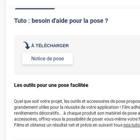
avec vous. Il faudra alors que vous lui fassiez parvenir votre fichi
imprimer sur le film. Nous acceptons les formats suivants : Illustra
Photoshop (.psd), PDF vectoriel (ex:Canva) et PNG.
Tuto : besoin d'aide pour la pose ?
Etape 4 : Une fois votre fichier reçu, nos équipes imprimeront votre
Nous utilisons une imprimante dernière génération afin de vous ga
Une fois votre commande imprimée, nous l'expédierons selon les c
vous aurez préalablement choisies.
À TÉLÉCHARGER
Veuillez noter que votre création sera imprimée complétement sur u
Notice de pose
différents motifs/logos ne seront pas comme des stickers. Ils ser
longueur de votre film.
Des frais supplémentaires peuvent s’appliquer si le fichier transmis
Les outils pour une pose facilitée
quel. Cela inclut notamment les visuels ou logos de mauvaise quali
ou l'absence de fichier prêt à imprimer. Toute intervention de cré
peut entrainer un surcoût.
Quel que soit votre projet, les outils et accessoires de pose propo
grandement utiles pour la réussite de votre application ! Film adhé
Référence produit :
IPC009i
.
revêtements décoratifs... à chaque produit son matériel de pose 
accessoires, offrez-vous la possibilité de poser vous-même votre
Films et obtenez un résultat net et précis en suivant tous
nos tutor