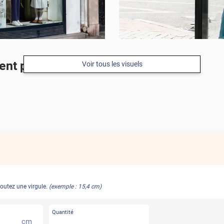
t pour vitre lisible de l'extérieur
Voir tous les visuels
joutez une virgule.
(exemple : 15,4 cm)
Quantité
cm