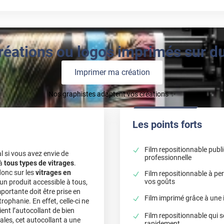
réations ou logos imprimés sur du 
Imprimer ma création
Nos graphistes adaptent vos créations ✨
Les points forts
Film repositionnable publi
l si vous avez envie de
professionnelle
 à
tous types de vitrages
.
donc sur les
vitrages en
Film repositionnable à per
vos goûts
t un produit accessible à tous,
ortante doit être prise en
Film imprimé grâce à une
rophanie. En effet, celle-ci ne
ent l’autocollant de bien
Film repositionnable qui s
ales, cet autocollant a une
rapidement