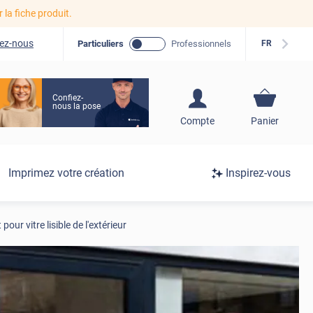
r la fiche produit.
ez-nous
Particuliers
Professionnels
FR
Confiez-
nous la pose
S'inscrire / Se
Compte
Panier
connecter
Connexion
Imprimez votre création
Inspirez-vous
/
Inscription
ur vitre lisible de l'extérieur