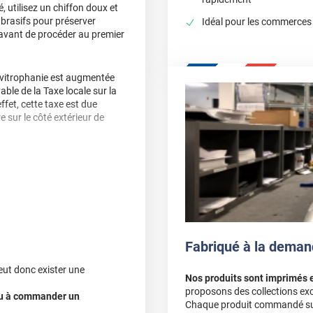
, utilisez un chiffon doux et
abrasifs pour préserver
Idéal pour les commerces
is avant de procéder au premier
te vitrophanie est augmentée
ble de la Taxe locale sur la
fet, cette taxe est due
 sur le côté extérieur de
ersonnaliser par vos soins,
 auront un rendu moins
 l'intérieur de votre commerce,
fet, nous utilisons ce que nous
'est ce même blanc de soutien
Fabriqué à la deman
transparent pour vitre ?
eut donc exister une
Vous avez le choix entre une
Nos produits sont imprimés 
proposons des collections exc
 ou à commander un
.
Chaque produit commandé sur 
spécialistes prendra contact