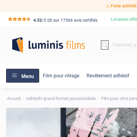
⚠️
Forte activité
Livraison offe
*****
4.52
/5.00 sur
17566
avis certifiés
Film pour vitrage
Revêtement adhésif
Menu
Accueil
Adhésifs grand format personnalisés
Film pour vitre per