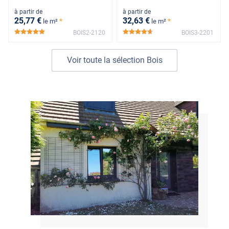
à partir de
à partir de
25
,77
€
32
,63
€
*
*
le m²
le m²
BOIS2-2120
BOIS3-2201
*****
*****
Voir toute la sélection Bois