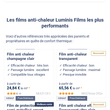
Les films anti-chaleur Luminis Films les plus
performants
Voici d’autres références très appréciées des parents et
propriétaires en quête de confort thermique :
Adhésif
Pose Intérieure
Adhésif
Pose Extérieure
Nouveauté
Film anti chaleur
Film anti-chaleur
champagne clair
transparent
Efficacité chaleur : très bon
Efficacité chaleur : bon
Passage lumière : excellent
Passage lumière : maximal
Compatible tous vitrages
Presque invisible
à partir de
à partir de
24
,84
€
65
,56
€
*
*
le m²
le m²
MULTI-181i
MULTImax-292x
*****
*****
Adhésif
Pose Extérieure
Adhésif
Pose Extérieure
Meilleure vente
Nouveauté
Film de protection solaire
Film anti chaleur effet