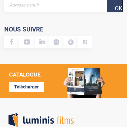
OK
NOUS SUIVRE
CATALOGUE
Télécharger
Lumi