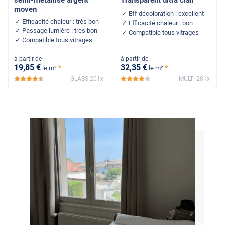
semi-métallisé argent
Transparent ultra clair
moyen
Eff décoloration : excellent
Efficacité chaleur : très bon
Efficacité chaleur : bon
Passage lumière : très bon
Compatible tous vitrages
Compatible tous vitrages
à partir de
à partir de
19
,85
€
32
,35
€
*
*
le m²
le m²
GLASS-201x
MULTI-281x
*****
*****