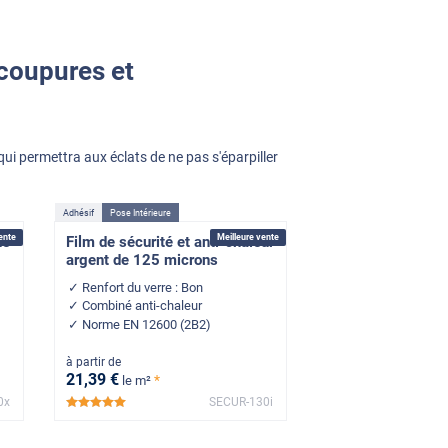
 coupures et
ui permettra aux éclats de ne pas s'éparpiller
Adhésif
Pose Intérieure
ente
Meilleure vente
de
Film de sécurité et anti-chaleur
argent de 125 microns
Renfort du verre : Bon
Combiné anti-chaleur
Norme EN 12600 (2B2)
à partir de
21
,39
€
*
le m²
0x
SECUR-130i
*****