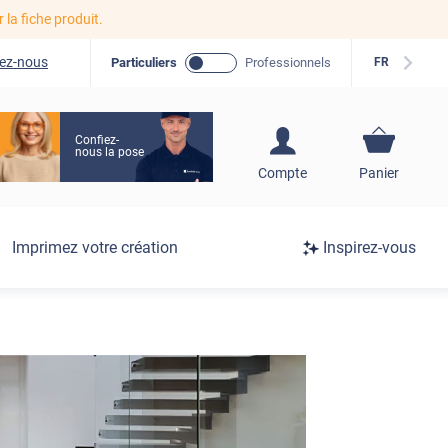
r la fiche produit.
ez-nous
Particuliers
Professionnels
FR
Confiez-
nous la pose
S'inscrire / Se
Compte
Panier
connecter
Connexion
Imprimez votre création
Inspirez-vous
/
Inscription