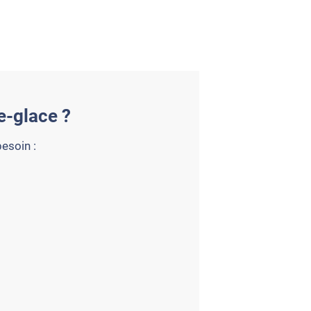
de-glace ?
besoin :