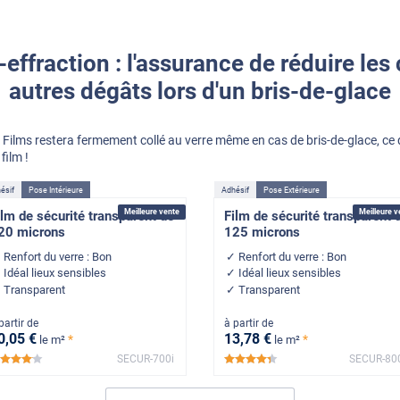
i-effraction : l'assurance de réduire les
autres dégâts lors d'un bris-de-glace
Films restera fermement collé au verre même en cas de bris-de-glace, ce q
film !
ésif
Pose Intérieure
Adhésif
Pose Extérieure
Meilleure vente
Meilleure v
ilm de sécurité transparent de
Film de sécurité transparent 
20 microns
125 microns
Renfort du verre : Bon
Renfort du verre : Bon
Idéal lieux sensibles
Idéal lieux sensibles
Transparent
Transparent
partir de
à partir de
0
,05
€
13
,78
€
*
*
le m²
le m²
SECUR-700i
SECUR-80
*****
*****