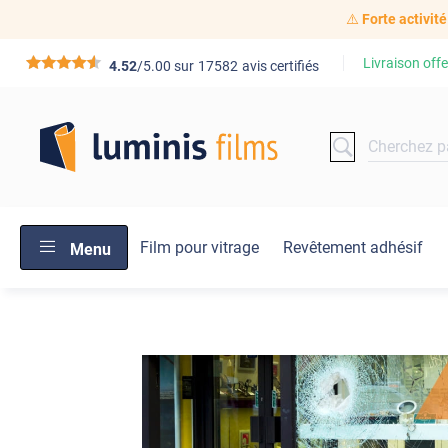
⚠️
Forte activité
Livraison offe
*****
4.52
/5.00 sur
17582
avis certifiés
Film pour vitrage
Revêtement adhésif
Menu