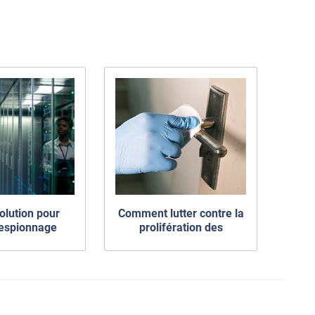
olution pour
Comment lutter contre la
l'espionnage
prolifération des
ustriel ?
bactéries et virus sur les
surfaces ?