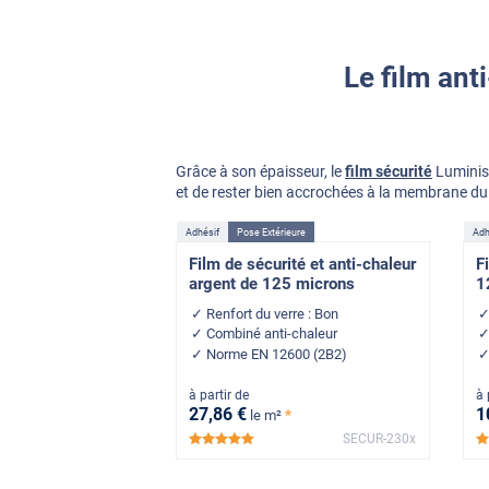
Le film ant
Grâce à son épaisseur, le
film sécurité
Luminis 
et de rester bien accrochées à la membrane du 
Adhésif
Pose Extérieure
Adh
Film de sécurité et anti-chaleur
F
argent de 125 microns
1
Renfort du verre : Bon
Combiné anti-chaleur
Norme EN 12600 (2B2)
à partir de
à 
27
,86
€
1
*
le m²
SECUR-230x
*****