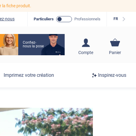
r la fiche produit.
ez-nous
Particuliers
Professionnels
FR
Confiez-
nous la pose
S'inscrire / Se
Compte
Panier
connecter
Connexion
Imprimez votre création
Inspirez-vous
/
Inscription