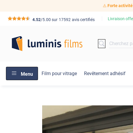
⚠️
Forte activité
Livraison offe
*****
4.52
/5.00 sur
17592
avis certifiés
Film pour vitrage
Revêtement adhésif
Menu