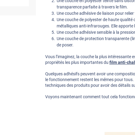
Une couche en polyester teinté sans distor
transparence parfaite à travers le film.
Une couche adhésive de liaison pour relie
Une couche de polyester de haute qualité o
métalliques anti-infrarouges. Elle apporte l
Une couche adhésive sensible à la pression
Une couche de protection transparente (line
de poser.
Vous l’imaginez, la couche la plus intéressante e
propriétés les plus importantes du
film anti-cha
Quelques adhésifs peuvent avoir une composition 
le fonctionnement restent les mêmes pour tous. N’
techniques des produits pour avoir des détails su
Voyons maintenant comment tout cela fonction