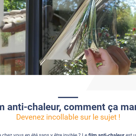
lm anti-chaleur, comment ça ma
Devenez incollable sur le sujet !
e chez vous en été sans y être invitée ? Le
film anti-chaleur
est u