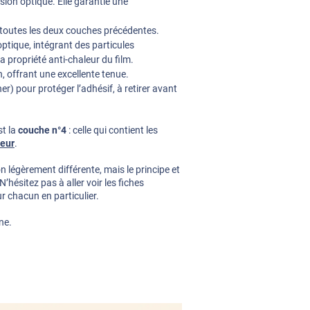
sion optique. Elle garantie une
r toutes les deux couches précédentes.
ptique, intégrant des particules
a propriété anti-chaleur du film.
, offrant une excellente tenue.
r) pour protéger l’adhésif, à retirer avant
st la
couche n°4
: celle qui contient les
leur
.
légèrement différente, mais le principe et
hésitez pas à aller voir les fiches
r chacun en particulier.
ne.