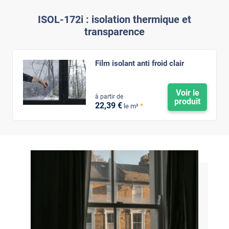
ISOL-172i : isolation thermique et
transparence
Film isolant anti froid clair
Voir le
à partir de
produit
22
,39
€
*
le m²