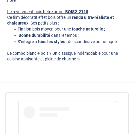
note.
Le revêtement bois hêtre brun -
BOIS2-2118
Ce film décoratif effet bois offre un
rendu ultra-réaliste et
chaleureux
. Ses petits plus :
Finition bois moyen pour une
touche naturelle
;
Bonne durabilité
dans le temps ;
S’intègre à
tous les styles
: du scandinave au rustique.
Le combo blanc + bois ? Un classique indémodable pour une
cuisine apaisante et pleine de charme ✨