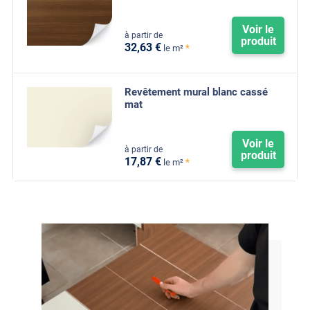
Voir le
à partir de
produit
32
,63
€
*
le m²
Revêtement mural blanc cassé
mat
Voir le
à partir de
produit
17
,87
€
*
le m²