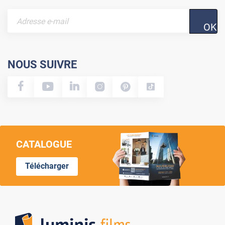
OK
NOUS SUIVRE
CATALOGUE
Télécharger
Lumi