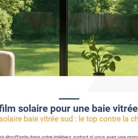
film solaire pour une baie vitré
solaire baie vitrée sud : le top contre la c
enir étouffante dans votre intérieur, surtout si vous avez une gra