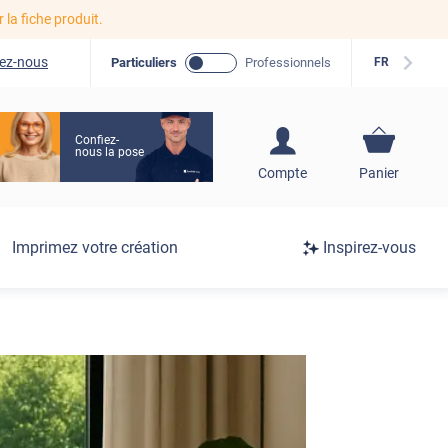
r la fiche produit.
ez-nous
Particuliers
Professionnels
FR
Confiez-
nous la pose
S'inscrire / Se
Compte
Panier
connecter
Connexion
Imprimez votre création
Inspirez-vous
/
Inscription