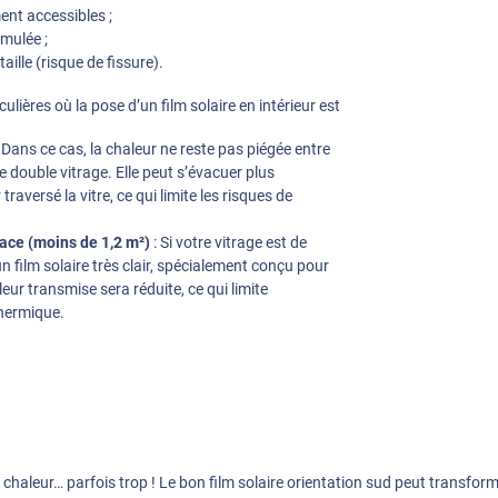
ment accessibles ;
mulée ;
aille (risque de fissure).
culières où la pose d’un film solaire en intérieur est
 Dans ce cas, la chaleur ne reste pas piégée entre
e double vitrage. Elle peut s’évacuer plus
traversé la vitre, ce qui limite les risques de
face (moins de 1,2 m²)
: Si votre vitrage est de
un film solaire très clair, spécialement conçu pour
leur transmise sera réduite, ce qui limite
thermique.
t chaleur… parfois trop ! Le bon film solaire orientation sud peut transfo