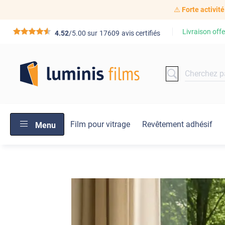
⚠️
Forte activité
Livraison offe
*****
4.52
/5.00 sur
17609
avis certifiés
Film pour vitrage
Revêtement adhésif
Menu