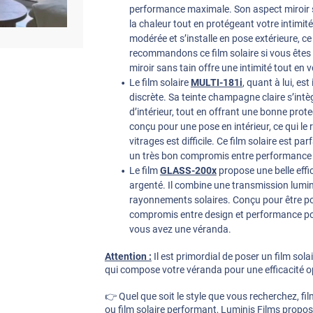
performance maximale. Son aspect miroir sa
la chaleur tout en protégeant votre intimit
modérée et s’installe en pose extérieure, ce
recommandons ce film solaire si vous êtes
miroir sans tain offre une intimité tout en 
Le film solaire
MULTI-181i
, quant à lui, es
discrète. Sa teinte champagne claire s’intè
d’intérieur, tout en offrant une bonne protec
conçu pour une pose en intérieur, ce qui le r
vitrages est difficile. Ce film solaire est pa
un très bon compromis entre performance et
Le film
GLASS-200x
propose une belle effi
argenté. Il combine une transmission lumi
rayonnements solaires. Conçu pour être posé
compromis entre design et performance pour
vous avez une véranda.
Attention :
Il est primordial de poser un film sol
qui compose votre véranda pour une efficacité o
👉 Quel que soit le style que vous recherchez, film 
ou film solaire performant, Luminis Films propo