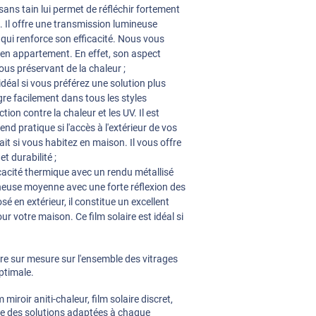
ns tain lui permet de réfléchir fortement
é. Il offre une transmission lumineuse
 qui renforce son efficacité. Nous vous
 en appartement. En effet, son aspect
vous préservant de la chaleur ;
t idéal si vous préférez une solution plus
gre facilement dans tous les styles
tion contre la chaleur et les UV. Il est
end pratique si l'accès à l'extérieur de vos
rfait si vous habitez en maison. Il vous offre
 durabilité ;
cacité thermique avec un rendu métallisé
neuse moyenne avec une forte réflexion des
 en extérieur, il constitue un excellent
 votre maison. Ce film solaire est idéal si
aire sur mesure sur l'ensemble des vitrages
ptimale.
miroir aniti-chaleur, film solaire discret,
se des solutions adaptées à chaque