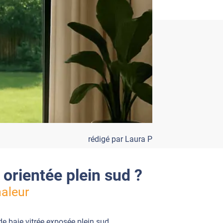
rédigé par Laura P
e orientée plein sud ?
haleur
nde baie vitrée exposée plein sud.