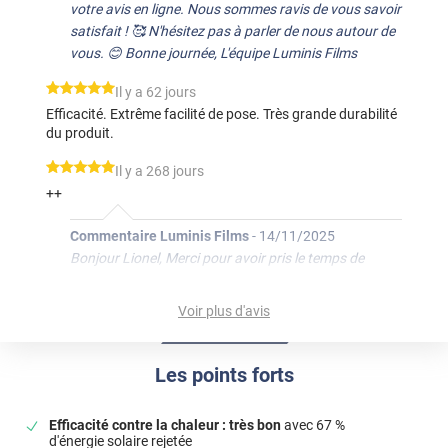
votre avis en ligne. Nous sommes ravis de vous savoir
satisfait ! 🥰 N'hésitez pas à parler de nous autour de
vous. 😊 Bonne journée, L'équipe Luminis Films
*****
Il y a 62 jours
Efficacité. Extrême facilité de pose. Très grande durabilité
du produit.
*****
Il y a 268 jours
++
Commentaire Luminis Films
-
14/11/2025
Bonjour Lionel, Merci pour avoir pris le temps de
partager votre avis en ligne. Nous sommes ravis de
vous savoir satisfait ! N'hésitez pas à parler de nous
Voir plus d'avis
autour de vous. Bonne journée, L'équipe Luminis Films
*****
Il y a 297 jours
Les points forts
Produit ,livraison
Efficacité contre la chaleur : très bon
avec 67 %
Commentaire Luminis Films
-
16/10/2025
d'énergie solaire rejetée