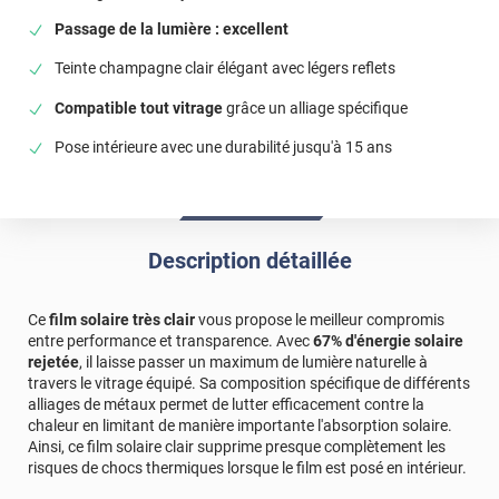
Bonjour Alain, Un grand merci pour votre message !
C’est un plaisir de savoir que tout s’est déroulé
Passage de la lumière : excellent
parfaitement, du produit à la livraison. Bonne journée,
Teinte champagne clair élégant avec légers reflets
L'équipe Luminis Films
Compatible tout vitrage
grâce un alliage spécifique
*****
Il y a 408 jours
Pour là pose l'eau savonneuse est essentielle. La notice
Pose intérieure avec une durabilité jusqu'à 15 ans
explique tout
Commentaire Luminis Films
-
27/06/2025
Bonjour Nathalie, Vous avez tout à fait raison : l’eau
Description détaillée
savonneuse facilite grandement la pose, et nous
sommes contents que nos instructions aient été
claires pour vous accompagner. Bonne journée,
Ce
film solaire très clair
vous propose le meilleur compromis
L'équipe Luminis Films
entre performance et transparence. Avec
67% d'énergie solaire
rejetée
, il laisse passer un maximum de lumière naturelle à
*****
Il y a 744 jours
travers le vitrage équipé. Sa composition spécifique de différents
Parfait au niveau réduction de chaleur. Mieux que ce que
alliages de métaux permet de lutter efficacement contre la
je n'imaginais. On sent la différence de quelques degrés.
chaleur en limitant de manière importante l'absorption solaire.
Mais une galère à poser parfaitement. Les prochains
Ainsi, ce film solaire clair supprime presque complètement les
films pour de grandes baies se feront avec pose
risques de chocs thermiques lorsque le film est posé en intérieur.
comprise.