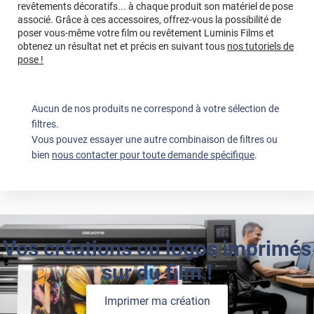
revêtements décoratifs... à chaque produit son matériel de pose
Pour le film aux dimensions incorrectes, il ne faut pas
associé. Grâce à ces accessoires, offrez-vous la possibilité de
le poser. Merci d'inclure des photos du film à plat, avec
poser vous-même votre film ou revêtement Luminis Films et
un mètre apposé, mesures clairement visibles. Bonne
obtenez un résultat net et précis en suivant tous
nos tutoriels de
journée, L'équipe Luminis Films
pose !
*****
Il y a 394 jours
1 seul degrés de gagné
Aucun de nos produits ne correspond à votre sélection de
filtres.
Commentaire Luminis Films
-
11/07/2025
Vous pouvez essayer une autre combinaison de filtres ou
Bonjour Alain, Merci pour votre retour. Nous sommes
bien
nous contacter pour toute demande spécifique
.
désolés que le gain thermique ne soit pas à la hauteur
de vos attentes. Chaque environnement réagit
différemment, mais nous restons à votre écoute pour
en discuter. Bonne journée, L'équipe Luminis Films
*****
Il y a 1119 jours
Vos créations ou logos imprimés
Installation facile mais visuel avec beaucoup de defaults
visible de loin, (micro-bulle, traces) Je vais les enlever car
sur du film !
c'est très moche
Imprimer ma création
*****
Il y a 1605 jours