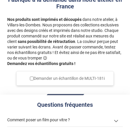
Commentaire Luminis Films
-
31/07/2026
France
Bonjour, Pour une pose dans les meilleures
conditions, voici nos conseils : - Poser tôt le matin, à la
Nos produits sont imprimés et découpés
dans notre atelier, à
fraîche - Etre deux : un qui tient le film et l'autre qui
Villars-les-Dombes. Nous proposons des collections exclusives
maroufle - Préparer tout le matériel en amont et le
avec des designs créés et imprimés dans notre studio. Chaque
placer à portée de main - Ne pas avoir la main égère
produit commandé sur notre site est réalisé aux mesures du
sur le nettoyage. Une possuière = une bulle. Bonne
client
sans possibilité de rétractation
. La couleur perçue peut
varier suivant les écrans. Avant de passer commande, testez
journée, L'équipe Luminis Films
nos échantillons gratuits ! Et évitez ainsi de ne pas être satisfait,
ou de vous tromper 😉
*****
Il y a 26 jours
Demandez vos échantillons gratuits !
Facile à poser
Commentaire Luminis Films
-
14/07/2026
Demander un échantillon de
MULTI-181i
Bonjour, merci pour avoir pris le temps de partager
votre avis en ligne. 😊 Afin de nous améliorer, n'hésitez
pas à nous dire ce qu'il vous manque pour atteindre
les 5 étoiles ⭐ Vous pouvez le faire via ce formulaire :
Questions fréquentes
https://bit.ly/3z5JOrd Bonne journée, L'équipe
Luminis Films
Comment poser un film pour vitre ?
*****
Il y a 384 jours