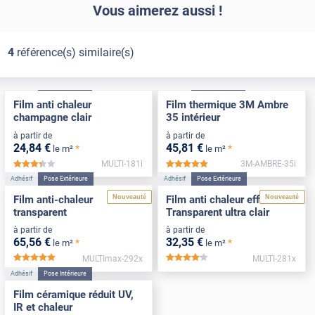
Vous aimerez aussi !
*****
Il y a 1118 jours
je n'ai pas reçu ma commande et quand je prend contact
4
référence(s) similaire(s)
avec votre livreur j'apprend que mon colis va être livré a
votre demande a près de 10 km de mon domicile . j'ai eu 3
adresse différentes pour ma livraison et j'espère que celle
Adhésif
Pose Intérieure
Adhésif
Pose Intérieure
de demain sera la bonne je ne peux a aucun cas
Film anti chaleur
Film thermique 3M Ambre
recommander votre société car étend un professionnel la
champagne clair
35 intérieur
livraison est très importante pour tenir mes engagements
auprès de mes clients
à partir de
à partir de
24
,84
€
45
,81
€
*
*
le m²
le m²
*****
Il y a 1963 jours
MULTI-181i
3M-AMBRE-35i
*****
*****
Je n'ai pas reçu ma commande
Adhésif
Pose Extérieure
Adhésif
Pose Extérieure
Nouveauté
Nouveauté
Film anti-chaleur
Film anti chaleur effet
transparent
Transparent ultra clair
à partir de
à partir de
65
,56
€
32
,35
€
*
*
le m²
le m²
MULTImax-292x
MULTI-281x
*****
*****
Adhésif
Pose Intérieure
Film céramique réduit UV,
IR et chaleur