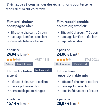
N'hésitez pas à
commander des échantillons
pour tester le
rendu du film sur votre vitre.
Adhésif
Pose Intérieure
Électrostatique
Pose Int / Ext
Film anti chaleur
Film repositionnable
champagne clair
solaire argent clair
Efficacité chaleur : très bon
Efficacité chaleur : Très bon
Passage lumière : excellent
Passage lumière : Très bon
Compatible tous vitrages
Repositionnable
à partir de
à partir de
24
,84
€
24
,06
€
*
*
le m²
le m²
MULTI-181i
STAT-202ix
*****
*****
Adhésif
Pose Intérieure
Électrostatique
Pose Int / Ext
Meilleure vente
Film anti chaleur métallisé
Film solaire
argent
repositionnable gris
Efficacité chaleur : excellent
Efficacité chaleur : Excellent
Passage lumière : bon
Passage lumière : bon
Compatible petits vitrages
Pose intérieure et extérieure
à partir de
à partir de
15
,14
€
28
,07
€
*
*
le m²
le m²