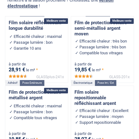
électrostatique
!
Adhésif
Pose Extérieure
Adhésif
Pose Extérieure
Meilleure vente
Meilleure vente
Film solaire réfléchissant
Film de protection solaire
longue durabilité
semi-métallisé argent
moyen
Efficacité chaleur : maximal
Efficacité chaleur : très bon
Passage lumière : bon
Passage lumière : très bon
Garantie 10 ans
Compatible tous vitrages
à partir de
à partir de
28
,91
€
19
,85
€
*
*
le m²
le m²
GLASSplus-241x
GLASS-201x
*****
*****
Adhésif
Pose Extérieure
Électrostatique
Pose Int / Ext
Meilleure vente
Film de protection solaire
Film solaire
métallisé argent
repositionnable
réfléchissant argent
Efficacité chaleur : maximal
Efficacité chaleur : Excellent
Passage lumière : bon
Passage lumière : moyen
Compatible tous vitrages
Support repositionnable
à partir de
à partir de