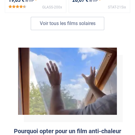
19
,85
€
28
,07
€
*
*
le m²
le m²
GLASS-200x
STAT-215ix
*****
Voir tous les films solaires
Pourquoi opter pour un film anti-chaleur