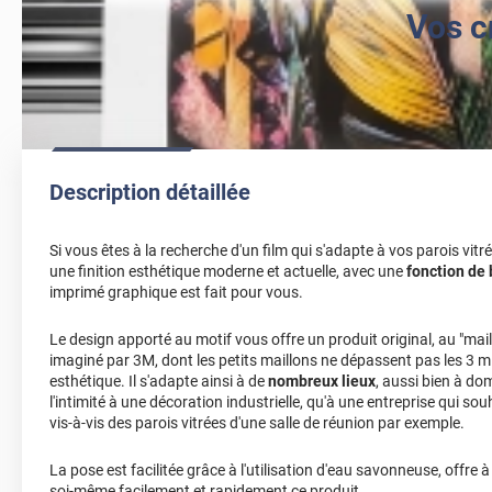
Vos c
Description détaillée
Si vous êtes à la recherche d'un film qui s'adapte à vos parois vitré
une finition esthétique moderne et actuelle, avec une
fonction de 
imprimé graphique est fait pour vous.
Le design apporté au motif vous offre un produit original, au "mai
imaginé par 3M, dont les petits maillons ne dépassent pas les 3 m
esthétique. Il s'adapte ainsi à de
nombreux lieux
, aussi bien à do
l'intimité à une décoration industrielle, qu'à une entreprise qui so
vis-à-vis des parois vitrées d'une salle de réunion par exemple.
La pose est facilitée grâce à l'utilisation d'eau savonneuse, offre à
soi-même facilement et rapidement ce produit.