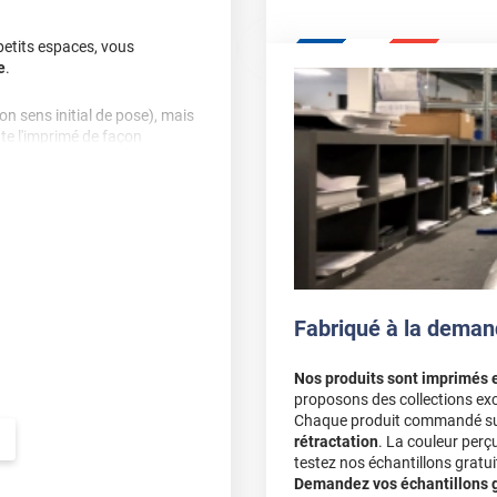
 petits espaces, vous
e
.
son sens initial de pose), mais
te l'imprimé de façon
arois ou baies vitrées.
le.
Fabriqué à la deman
Nos produits sont imprimés 
proposons des collections exc
Chaque produit commandé sur 
rétractation
. La couleur perç
testez nos échantillons gratuit
Demandez vos échantillons gr