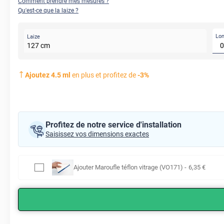
Comment prendre mes mesures ?
Qu'est-ce que la laize ?
Lo
Laize
127
cm
Ajoutez
4.5
ml
en plus et profitez de
-
3
%
Profitez de notre service d'installation
Saisissez vos dimensions exactes
Ajouter
Maroufle téflon vitrage (VO171)
-
6
,35
€