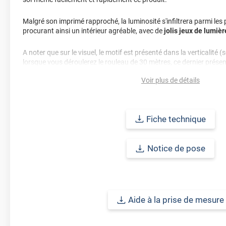
Malgré son imprimé rapproché, la luminosité s'infiltrera parmi les
procurant ainsi un intérieur agréable, avec de
jolis jeux de lumièr
A noter que sur le visuel, le motif est présenté dans la verticalité (
lorsque vous déroulerez le rouleau de 30 mètres, ce dernier présen
horizontale. Dans ce cas, ce type de film est idéal pour de larges p
Voir plus de détails
Durabilité : 10 ans pour une application verticale en Europe Centra
Fiche technique
Notice de pose
Aide à la prise de mesure