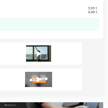
5,90
€
6,90
€