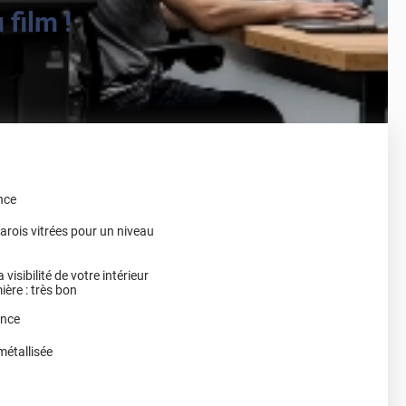
film !
nce
arois vitrées pour un niveau
 visibilité de votre intérieur
ère : très bon
ance
métallisée