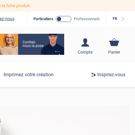
r la fiche produit.
ez-nous
Particuliers
Professionnels
FR
Confiez-
nous la pose
S'inscrire / Se
Compte
Panier
connecter
Connexion
Imprimez votre création
Inspirez-vous
/
Inscription