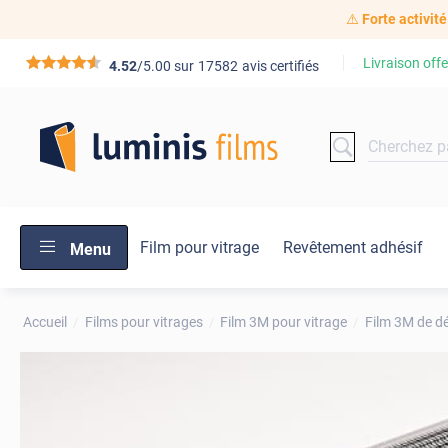
⚠️
Forte activité
Livraison offe
*****
4.52
/5.00 sur
17582
avis certifiés
Film pour vitrage
Revêtement adhésif
Menu
Accueil
Films pour vitrages
Film 3M pour vitrage
Film 3M de d