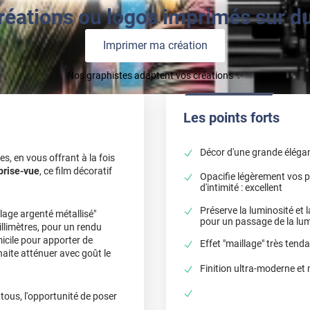
réations ou logos imprimés sur du 
Imprimer ma création
Nos graphistes adaptent vos créations ✨
Les points forts
Décor d'une grande éléga
es, en vous offrant à la fois
brise-vue
, ce film décoratif
Opacifie légèrement vos p
d'intimité : excellent
Préserve la luminosité et la
llage argenté métallisé"
pour un passage de la lumi
illimètres, pour un rendu
micile pour apporter de
Effet "maillage" très tend
uhaite atténuer avec goût le
Finition ultra-moderne et 
 tous, l'opportunité de poser