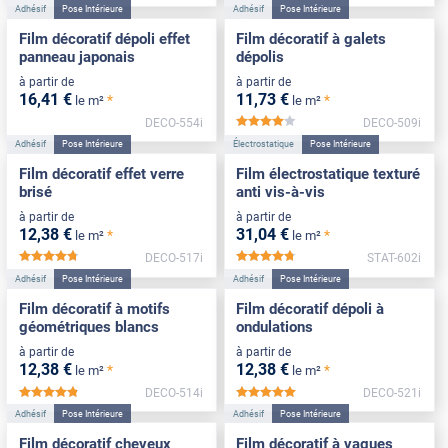
Adhésif
Pose Intérieure
Adhésif
Pose Intérieure
Film décoratif dépoli effet
Film décoratif à galets
panneau japonais
dépolis
à partir de
à partir de
16
,41
€
11
,73
€
*
*
le m²
le m²
DECO-554i
DECO-509i
*****
Adhésif
Pose Intérieure
Électrostatique
Pose Intérieure
Film décoratif effet verre
Film électrostatique texturé
brisé
anti vis-à-vis
à partir de
à partir de
12
,38
€
31
,04
€
*
*
le m²
le m²
DECO-517i
STAT-602i
*****
*****
Adhésif
Pose Intérieure
Adhésif
Pose Intérieure
Film décoratif à motifs
Film décoratif dépoli à
géométriques blancs
ondulations
à partir de
à partir de
12
,38
€
12
,38
€
*
*
le m²
le m²
DECO-514i
DECO-521i
*****
*****
Adhésif
Pose Intérieure
Adhésif
Pose Intérieure
Film décoratif cheveux
Film décoratif à vagues