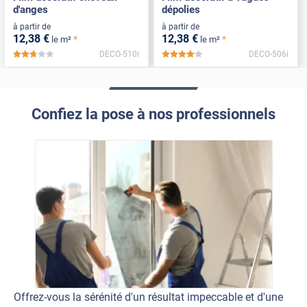
d'anges
dépolies
à partir de
à partir de
12
,38
€
12
,38
€
*
*
le m²
le m²
DECO-510i
DECO-506i
*****
*****
Confiez la pose à nos professionnels
Offrez-vous la sérénité d'un résultat impeccable et d'une