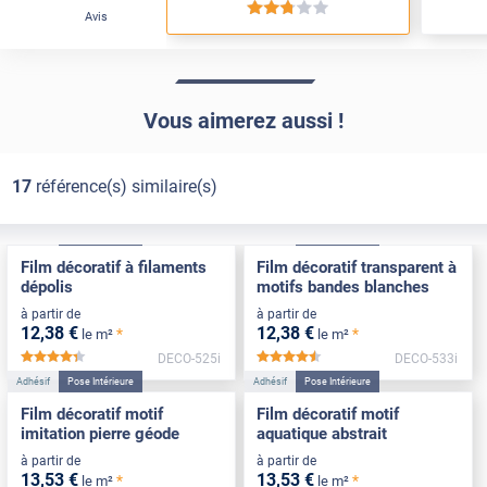
*****
Avis
Vous aimerez aussi !
17
référence(s) similaire(s)
Adhésif
Pose Intérieure
Adhésif
Pose Intérieure
Film décoratif à filaments
Film décoratif transparent à
dépolis
motifs bandes blanches
à partir de
à partir de
12
,38
€
12
,38
€
*
*
le m²
le m²
DECO-525i
DECO-533i
*****
*****
Adhésif
Pose Intérieure
Adhésif
Pose Intérieure
Film décoratif motif
Film décoratif motif
imitation pierre géode
aquatique abstrait
à partir de
à partir de
13
,53
€
13
,53
€
*
*
le m²
le m²