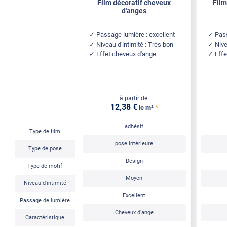
Film décoratif cheveux
Film
d'anges
Passage lumière : excellent
Pas
Niveau d'intimité : Très bon
Nive
Effet cheveux d'ange
Effe
à partir de
12
,38
€
*
le m²
adhésif
Type de film
pose intérieure
Type de pose
Design
Type de motif
Moyen
Niveau d'intimité
Excellent
Passage de lumière
Cheveux d'ange
Caractéristique