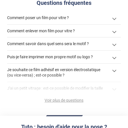
Questions fréquentes
Comment poser un film pour vitre ?
Comment enlever mon film pour vitre ?
Comment savoir dans quel sens sera le motif ?
enlever un film adhésif pour vitre
Puis-je faire imprimer mon propre motif ou logo ?
cet article
enlever et stocker
cet
votre film électrostatique pour vitre
films à
Je souhaite ce film adhésif en version électrostatique
article
personnaliser
(ou vice-versa) ; est-ce possible ?
demander un devis de pose
faire un devis
J'ai un petit vitrage : est-ce possible de modifier la taille
du motif pour l'adapter ?
Voir plus de questions
impression personnalisée
film à personnaliser
Tuto : besoin d'aide pour la pose ?