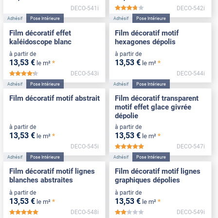
DECO-541i
DECO-542i
*****
Adhésif
Pose Intérieure
Adhésif
Pose Intérieure
Film décoratif effet
Film décoratif motif
kaléidoscope blanc
hexagones dépolis
à partir de
à partir de
13
,53
€
13
,53
€
*
*
le m²
le m²
DECO-543i
DECO-544i
*****
Adhésif
Pose Intérieure
Adhésif
Pose Intérieure
Film décoratif motif abstrait
Film décoratif transparent
motif effet glace givrée
dépolie
à partir de
à partir de
13
,53
€
13
,53
€
*
*
le m²
le m²
DECO-545i
DECO-547i
*****
Adhésif
Pose Intérieure
Adhésif
Pose Intérieure
Film décoratif motif lignes
Film décoratif motif lignes
blanches abstraites
graphiques dépolies
à partir de
à partir de
13
,53
€
13
,53
€
*
*
le m²
le m²
DECO-548i
DECO-549i
*****
*****