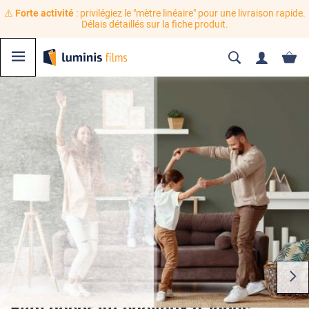
⚠️
Forte activité
: privilégiez le "mètre linéaire" pour une livraison rapide.
Délais détaillés sur la fiche produit.
Film décoratif cheveux d'anges