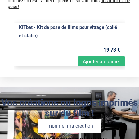
obtenez un résultat net et précis en suivant tous
nos tutoriels de
pose !
KITbat - Kit de pose de films pour vitrage (collé
et static)
19
,73
€
Ajouter au panier
Vos créations ou logos imprimés
sur du film !
Imprimer ma création