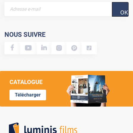
OK
NOUS SUIVRE
CATALOGUE
Télécharger
Lumi