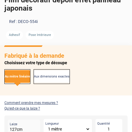
japonais
Ref :
DECO-554i
Adhesif
Pose Intérieure
Fabriqué à la demande
Choisissez votre type de découpe
Au mètre linéaire
Aux dimensions exactes
Comment prendre mes mesures ?
Qu'est-ce que la laize ?
Longueur
Quantité
Laize
127
cm