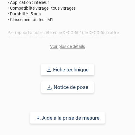
• Application : intérieur
• Compatibilité vitrage : tous vitrages
• Durabilité : 5 ans
• Classement au feu : M1
Par rapport à notre référence DECO-501i, le DECO-554i offre
davantage d’intimité
grâce à son opacité renforcée, au prix
d’une
luminosité légèrement réduite
et d’un
rendu décoratif
Voir plus de détails
plus marqué
.
Nos conseils pose et entretien
Fiche technique
Avant la pose, nettoyez bien votre surface avec de l’eau
savonneuse et d'un grattoir à vitre. Une surface sans poussières
Notice de pose
ni résidus, c’est la clé pour une pose réussie et un film au top de
sa forme pendant des années. Pour l’entretien oubliez les
produits agressifs, les grattoirs et les envies de frotter ! Utilisez
simplement de l’eau chaude (mais pas bouillante) et des
produits au pH neutre. Douceur et efficacité, c’est le combo
gagnant. Attendre au minimum un mois avant le premier lavage.
Aide à la prise de mesure
Le film décoratif DECO-554i combine
intimité, luminosité et
design moderne
. Facile à poser soi-même, il convient