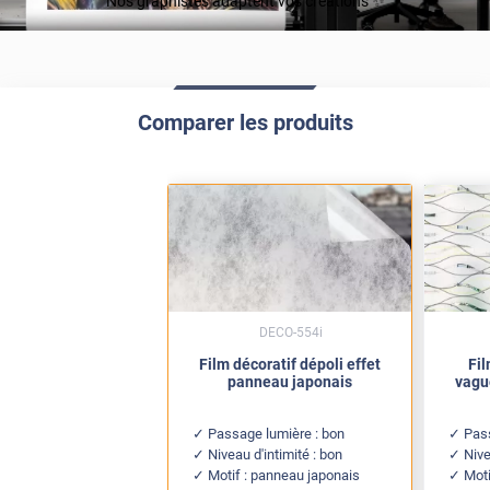
Nos graphistes adaptent vos créations ✨
Comparer les produits
DECO-554i
Film décoratif dépoli effet
Fil
panneau japonais
vagu
Passage lumière : bon
Pass
Niveau d'intimité : bon
Nive
Motif : panneau japonais
Mot