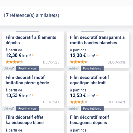
17
référence(s) similaire(s)
Adhésif
Pose Intérieure
Adhésif
Pose Intérieure
Film décoratif à filaments
Film décoratif transparent à
dépolis
motifs bandes blanches
à partir de
à partir de
12
,38
€
12
,38
€
*
*
le m²
le m²
DECO-525i
DECO-533i
*****
*****
Adhésif
Pose Intérieure
Adhésif
Pose Intérieure
Film décoratif motif
Film décoratif motif
imitation pierre géode
aquatique abstrait
à partir de
à partir de
13
,53
€
13
,53
€
*
*
le m²
le m²
DECO-541i
DECO-542i
*****
Adhésif
Pose Intérieure
Adhésif
Pose Intérieure
Film décoratif effet
Film décoratif motif
kaléidoscope blanc
hexagones dépolis
à partir de
à partir de