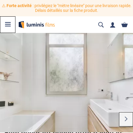
⚠️
Forte activité
: privilégiez le "mètre linéaire" pour une livraison rapide.
Délais détaillés sur la fiche produit.
Film décoratif dépoli effet panneau