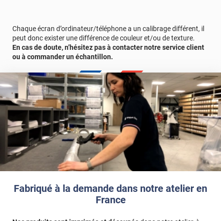
parfaitement aux particuliers et professionnels souhaitant
allier
confort visuel et esthétique contemporaine
. Des vidéos
tutoriels sont disponibles sur notre site Internet et nos réseaux
Chaque écran d’ordinateur/téléphone a un calibrage différent, il
sociaux.
peut donc exister une différence de couleur et/ou de texture.
En cas de doute, n’hésitez pas à contacter notre service client
ou à commander un échantillon.
Avant d'adopter ce film décoratif, n'hésitez pas à commander un
échantillon gratuit pour voir son rendu dans votre intérieur.
Référence produit :
DECO554i
.
Fabriqué à la demande dans notre atelier en
France