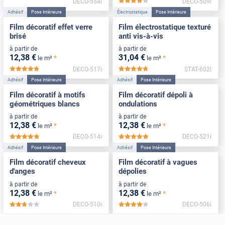
DECO-554i
DECO-509i
*****
Adhésif
Pose Intérieure
Électrostatique
Pose Intérieure
Film décoratif effet verre
Film électrostatique texturé
brisé
anti vis-à-vis
à partir de
à partir de
12
,38
€
31
,04
€
*
*
le m²
le m²
DECO-517i
STAT-602i
*****
*****
Adhésif
Pose Intérieure
Adhésif
Pose Intérieure
Film décoratif à motifs
Film décoratif dépoli à
géométriques blancs
ondulations
à partir de
à partir de
12
,38
€
12
,38
€
*
*
le m²
le m²
DECO-514i
DECO-521i
*****
*****
Adhésif
Pose Intérieure
Adhésif
Pose Intérieure
Film décoratif cheveux
Film décoratif à vagues
d'anges
dépolies
à partir de
à partir de
12
,38
€
12
,38
€
*
*
le m²
le m²
DECO-510i
DECO-506i
*****
*****