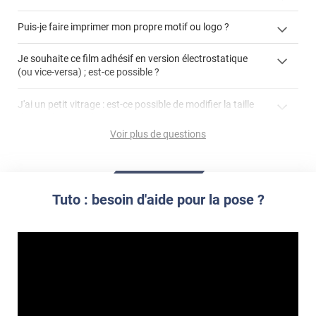
enlever un film adhésif pour vitre
Puis-je faire imprimer mon propre motif ou logo ?
cet article
enlever et stocker
cet
votre film électrostatique pour vitre
films à
Je souhaite ce film adhésif en version électrostatique
article
personnaliser
(ou vice-versa) ; est-ce possible ?
demander un devis de pose
faire un devis
J'ai un petit vitrage : est-ce possible de modifier la taille
du motif pour l'adapter ?
Voir plus de questions
impression personnalisée
film à personnaliser
Tuto : besoin d'aide pour la pose ?