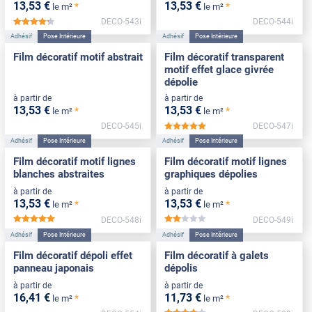
13
,53
€
13
,53
€
*
*
le m²
le m²
DECO-543i
DECO-544i
*****
Adhésif
Pose Intérieure
Adhésif
Pose Intérieure
Film décoratif motif abstrait
Film décoratif transparent
motif effet glace givrée
dépolie
à partir de
à partir de
13
,53
€
13
,53
€
*
*
le m²
le m²
DECO-545i
DECO-547i
*****
Adhésif
Pose Intérieure
Adhésif
Pose Intérieure
Film décoratif motif lignes
Film décoratif motif lignes
blanches abstraites
graphiques dépolies
à partir de
à partir de
13
,53
€
13
,53
€
*
*
le m²
le m²
DECO-548i
DECO-549i
*****
*****
Adhésif
Pose Intérieure
Adhésif
Pose Intérieure
Film décoratif dépoli effet
Film décoratif à galets
panneau japonais
dépolis
à partir de
à partir de
16
,41
€
11
,73
€
*
*
le m²
le m²