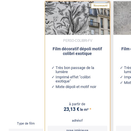
Nouveauté
PERSO-COLIBRI-FV
Film décoratif dépoli motif
Film 
colibri exotique
Très bon passage de la
Trè
lumière
lum
Imprimé effet "colibri
Impr
exotique"
Mixt
Mixte dépoli et motif noir
à partir de
23
,13
€
*
le m²
adhésif
Type de film
pose intérieure