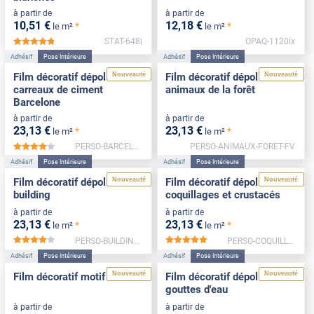
à partir de
à partir de
10
,51
€
12
,18
€
*
*
le m²
le m²
STAT-648i
OPAQ-1120ix
*****
Adhésif
Pose Intérieure
Adhésif
Pose Intérieure
Nouveauté
Nouveauté
Film décoratif dépoli
Film décoratif dépoli motif
carreaux de ciment
animaux de la forêt
Barcelone
à partir de
à partir de
23
,13
€
23
,13
€
*
*
le m²
le m²
PERSO-BARCELONE-NEG-FV
PERSO-ANIMAUX-FORET-FV
*****
Adhésif
Pose Intérieure
Adhésif
Pose Intérieure
Nouveauté
Nouveauté
Film décoratif dépoli motif
Film décoratif dépoli motif
building
coquillages et crustacés
à partir de
à partir de
23
,13
€
23
,13
€
*
*
le m²
le m²
PERSO-BUILDING-FV
PERSO-COQUILLAGES-FV
*****
*****
Adhésif
Pose Intérieure
Adhésif
Pose Intérieure
Nouveauté
Nouveauté
Film décoratif motif forêt
Film décoratif dépoli motif
gouttes d'eau
à partir de
à partir de