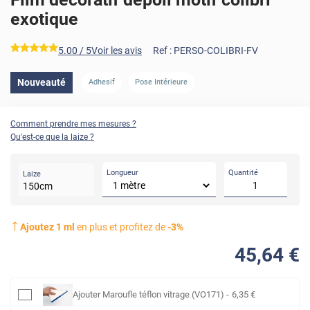
exotique
*****
5.00
/ 5
Voir les avis
Ref :
PERSO-COLIBRI-FV
Nouveauté
Adhesif
Pose Intérieure
Comment prendre mes mesures ?
Qu'est-ce que la laize ?
Longueur
Quantité
Laize
150
cm
Ajoutez
1
ml
en plus et profitez de
-
3
%
45
,64
€
Ajouter
Maroufle téflon vitrage (VO171)
-
6
,35
€