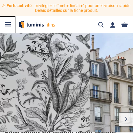
⚠️
Forte activité
: privilégiez le "mètre linéaire" pour une livraison rapide.
Délais détaillés sur la fiche produit.
Film décoratif dépoli motif colibri