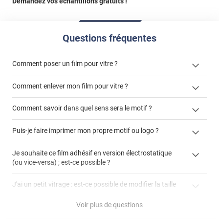
Demandez vos échantillons gratuits !
Questions fréquentes
Comment poser un film pour vitre ?
Comment enlever mon film pour vitre ?
Comment savoir dans quel sens sera le motif ?
enlever un film adhésif pour vitre
Puis-je faire imprimer mon propre motif ou logo ?
cet article
enlever et stocker
cet
votre film électrostatique pour vitre
films à
Je souhaite ce film adhésif en version électrostatique
article
personnaliser
(ou vice-versa) ; est-ce possible ?
demander un devis de pose
faire un devis
J'ai un petit vitrage : est-ce possible de modifier la taille
du motif pour l'adapter ?
Voir plus de questions
impression personnalisée