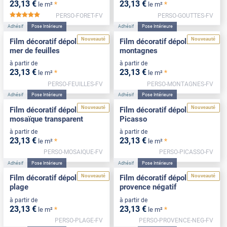
23
,13
€
23
,13
€
*
*
le m²
le m²
PERSO-FORET-FV
PERSO-GOUTTES-FV
*****
Adhésif
Pose Intérieure
Adhésif
Pose Intérieure
Nouveauté
Nouveauté
Film décoratif dépoli motif
Film décoratif dépoli motif
mer de feuilles
montagnes
à partir de
à partir de
23
,13
€
23
,13
€
*
*
le m²
le m²
PERSO-FEUILLES-FV
PERSO-MONTAGNES-FV
Adhésif
Pose Intérieure
Adhésif
Pose Intérieure
Nouveauté
Nouveauté
Film décoratif dépoli motif
Film décoratif dépoli motif
mosaïque transparent
Picasso
à partir de
à partir de
23
,13
€
23
,13
€
*
*
le m²
le m²
PERSO-MOSAIQUE-FV
PERSO-PICASSO-FV
Adhésif
Pose Intérieure
Adhésif
Pose Intérieure
Nouveauté
Nouveauté
Film décoratif dépoli motif
Film décoratif dépoli motif
plage
provence négatif
à partir de
à partir de
23
,13
€
23
,13
€
*
*
le m²
le m²
PERSO-PLAGE-FV
PERSO-PROVENCE-NEG-FV