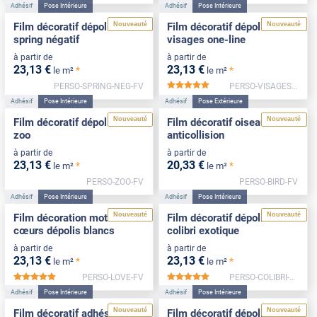
Adhésif
Pose Intérieure
Adhésif
Pose Intérieure
Nouveauté
Nouveauté
Film décoratif dépoli motif
Film décoratif dépoli motif
spring négatif
visages one-line
à partir de
à partir de
23
,13
€
23
,13
€
*
*
le m²
le m²
PERSO-SPRING-NEG-FV
PERSO-VISAGES-FV
*****
Adhésif
Pose Intérieure
Adhésif
Pose Extérieure
Nouveauté
Nouveauté
Film décoratif dépoli motif
Film décoratif oiseaux
zoo
anticollision
à partir de
à partir de
23
,13
€
20
,33
€
*
*
le m²
le m²
PERSO-ZOO-FV
PERSO-BIRD-FV
Adhésif
Pose Intérieure
Adhésif
Pose Intérieure
Nouveauté
Nouveauté
Film décoration motif
Film décoratif dépoli motif
cœurs dépolis blancs
colibri exotique
à partir de
à partir de
23
,13
€
23
,13
€
*
*
le m²
le m²
PERSO-LOVE-FV
PERSO-COLIBRI-FV
*****
*****
Adhésif
Pose Intérieure
Adhésif
Pose Intérieure
Nouveauté
Nouveauté
Film décoratif adhésif
Film décoratif dépoli motif