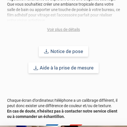
Que vous souhaitiez créer une ambiance tropicale dans votre
salle de bain ou apporter une touche de poésie à votre bureau, ce
film adhésif pour vitrage est l'accessoire parfait pour réaliser
votre vision artistique.
Voir plus de détails
Outre son esthétique enchanteresse, ce film offre également des
avantages pratiques. Sa finition dépolie crée une cloison
opacifiante anti-regards tout en laissant passer un maximum de
luminosité.
Notice de pose
Ce
film adhésif décoratif
se pose en intérieur sur tout type de
paroi vitrée grâce à de l'eau savonneuse, il se décline sur une
Aide à la prise de mesure
largeur de 150 cm.
Réussir sa pose : Avant d'appliquer votre film décoratif pour
vitrage, la surface à coller doit être nettoyée de toutes
poussières, tâches, graisse, résidus.. afin d'éviter les bulles, plis
et risques de décollement.
Chaque écran d’ordinateur/téléphone a un calibrage différent, il
peut donc exister une différence de couleur et/ou de texture.
En cas de doute, n’hésitez pas à contacter notre service client
Le terme "laize" est équivalent à la hauteur.
ou à commander un échantillon.
Référence produit :
PERSOCOLIBRIFV