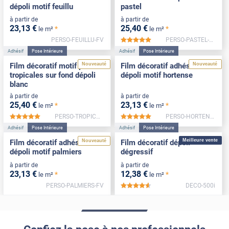
dépoli motif feuillu
pastel
à partir de
à partir de
23
,13
€
25
,40
€
*
*
le m²
le m²
PERSO-FEUILLU-FV
PERSO-PASTEL-FV
*****
Adhésif
Pose Intérieure
Adhésif
Pose Intérieure
Nouveauté
Nouveauté
Film décoratif motif plantes
Film décoratif adhésif
tropicales sur fond dépoli
dépoli motif hortense
blanc
à partir de
à partir de
25
,40
€
23
,13
€
*
*
le m²
le m²
PERSO-TROPICALES-FV
PERSO-HORTENSE-FV
*****
*****
Adhésif
Pose Intérieure
Adhésif
Pose Intérieure
Meilleure vente
Nouveauté
Film décoratif adhésif
Film décoratif dépoli
dépoli motif palmiers
dégressif
à partir de
à partir de
23
,13
€
12
,38
€
*
*
le m²
le m²
PERSO-PALMIERS-FV
DECO-500i
*****