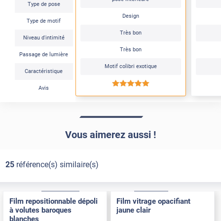
Type de pose
Design
Type de motif
Très bon
Niveau d'intimité
Très bon
Passage de lumière
Motif colibri exotique
Caractéristique
*****
Avis
Vous aimerez aussi !
25
référence(s) similaire(s)
Électrostatique
Pose Intérieure
Adhésif
Pose Int / Ext
Film repositionnable dépoli
Film vitrage opacifiant
à volutes baroques
jaune clair
blanches