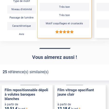
Type de motif
Très bon
Niveau d'intimité
Très bon
Passage de lumière
Motif coquillages et crustacés
Caractéristique
*****
Avis
Vous aimerez aussi !
25
référence(s) similaire(s)
Électrostatique
Pose Intérieure
Adhésif
Pose Int / Ext
Film repositionnable dépoli
Film vitrage opacifiant
à volutes baroques
jaune clair
blanches
à partir de
à partir de
10
,51
€
12
,18
€
*
*
le m²
le m²