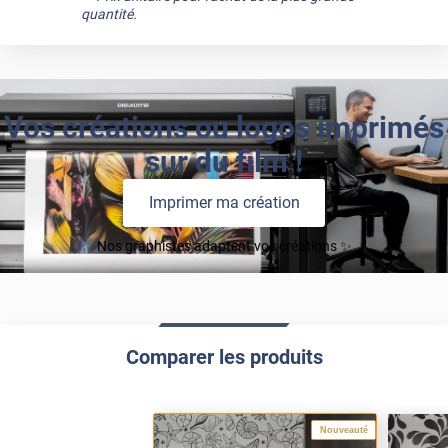
quantité.
Vos créations ou logos imprimés
sur du film !
Imprimer ma création
Nos graphistes adaptent vos créations ✨
Comparer les produits
Nouveauté