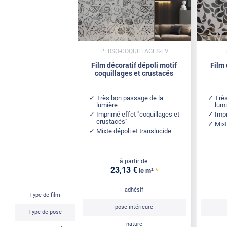
PERSO-COQUILLAGES-FV
Film décoratif dépoli motif
Film 
coquillages et crustacés
Très bon passage de la
Trè
lumière
lum
Imprimé effet "coquillages et
Impr
crustacés"
Mixt
Mixte dépoli et translucide
à partir de
23
,13
€
*
le m²
adhésif
Type de film
pose intérieure
Type de pose
nature