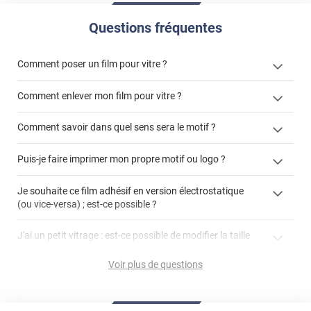
Questions fréquentes
Comment poser un film pour vitre ?
Comment enlever mon film pour vitre ?
Comment savoir dans quel sens sera le motif ?
enlever un film adhésif pour vitre
Puis-je faire imprimer mon propre motif ou logo ?
cet article
enlever et stocker
cet
votre film électrostatique pour vitre
films à
Je souhaite ce film adhésif en version électrostatique
article
personnaliser
(ou vice-versa) ; est-ce possible ?
demander un devis de pose
faire un devis
J'ai un petit vitrage : est-ce possible de modifier la taille
du motif pour l'adapter ?
Voir plus de questions
impression personnalisée
film à personnaliser