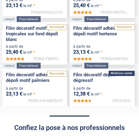
23
,13
€
25
,40
€
*
*
le m²
le m²
PERSO-FEUILLU-FV
PERSO-PASTEL-FV
*****
Adhésif
Pose Intérieure
Adhésif
Pose Intérieure
Nouveauté
Nouveauté
Film décoratif motif plantes
Film décoratif adhésif
tropicales sur fond dépoli
dépoli motif hortense
blanc
à partir de
à partir de
25
,40
€
23
,13
€
*
*
le m²
le m²
PERSO-TROPICALES-FV
PERSO-HORTENSE-FV
*****
*****
Adhésif
Pose Intérieure
Adhésif
Pose Intérieure
Meilleure vente
Nouveauté
Film décoratif adhésif
Film décoratif dépoli
dépoli motif palmiers
dégressif
à partir de
à partir de
23
,13
€
12
,38
€
*
*
le m²
le m²
PERSO-PALMIERS-FV
DECO-500i
*****
Confiez la pose à nos professionnels