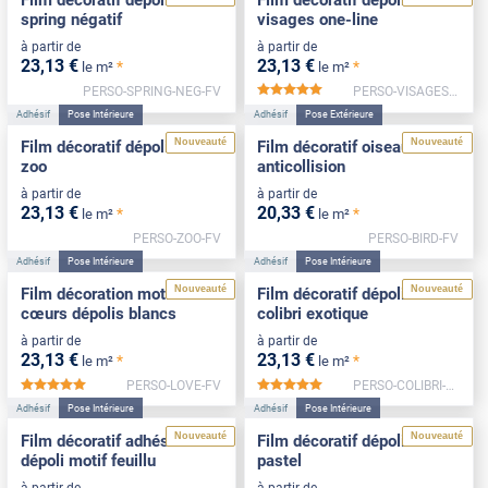
Film décoratif dépoli motif
Film décoratif dépoli motif
spring négatif
visages one-line
à partir de
à partir de
23
,13
€
23
,13
€
*
*
le m²
le m²
PERSO-SPRING-NEG-FV
PERSO-VISAGES-FV
*****
Adhésif
Pose Intérieure
Adhésif
Pose Extérieure
Nouveauté
Nouveauté
Film décoratif dépoli motif
Film décoratif oiseaux
zoo
anticollision
à partir de
à partir de
23
,13
€
20
,33
€
*
*
le m²
le m²
PERSO-ZOO-FV
PERSO-BIRD-FV
Adhésif
Pose Intérieure
Adhésif
Pose Intérieure
Nouveauté
Nouveauté
Film décoration motif
Film décoratif dépoli motif
cœurs dépolis blancs
colibri exotique
à partir de
à partir de
23
,13
€
23
,13
€
*
*
le m²
le m²
PERSO-LOVE-FV
PERSO-COLIBRI-FV
*****
*****
Adhésif
Pose Intérieure
Adhésif
Pose Intérieure
Nouveauté
Nouveauté
Film décoratif adhésif
Film décoratif dépoli motif
dépoli motif feuillu
pastel
à partir de
à partir de