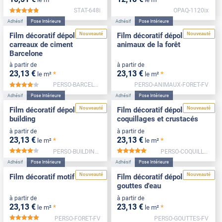
STAT-648i
OPAQ-1120ix
*****
Adhésif
Pose Intérieure
Adhésif
Pose Intérieure
Nouveauté
Nouveauté
Film décoratif dépoli
Film décoratif dépoli motif
carreaux de ciment
animaux de la forêt
Barcelone
à partir de
à partir de
23
,13
€
23
,13
€
*
*
le m²
le m²
PERSO-BARCELONE-NEG-FV
PERSO-ANIMAUX-FORET-FV
*****
Adhésif
Pose Intérieure
Adhésif
Pose Intérieure
Nouveauté
Nouveauté
Film décoratif dépoli motif
Film décoratif dépoli motif
building
coquillages et crustacés
à partir de
à partir de
23
,13
€
23
,13
€
*
*
le m²
le m²
PERSO-BUILDING-FV
PERSO-COQUILLAGES-FV
*****
*****
Adhésif
Pose Intérieure
Adhésif
Pose Intérieure
Nouveauté
Nouveauté
Film décoratif motif forêt
Film décoratif dépoli motif
gouttes d'eau
à partir de
à partir de
23
,13
€
23
,13
€
*
*
le m²
le m²
PERSO-FORET-FV
PERSO-GOUTTES-FV
*****