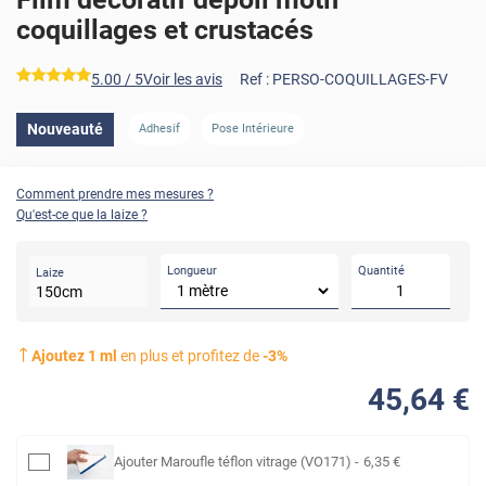
coquillages et crustacés
*****
5.00
/ 5
Voir les avis
Ref :
PERSO-COQUILLAGES-FV
Nouveauté
Adhesif
Pose Intérieure
Comment prendre mes mesures ?
Qu'est-ce que la laize ?
Longueur
Quantité
Laize
150
cm
Ajoutez
1
ml
en plus et profitez de
-
3
%
45
,64
€
Ajouter
Maroufle téflon vitrage (VO171)
-
6
,35
€