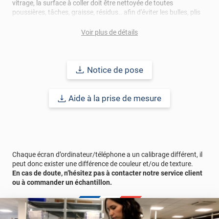
vitrage, la surface à coller doit être nettoyée de toutes
poussières, tâches, graisse, résidus.. afin d'éviter les bulles, plis
et risques de décollement.
Voir plus de détails
Le terme "laize" est équivalent à la hauteur.
REF :
PERSOCOQUILLAGESFV
.
Notice de pose
Aide à la prise de mesure
Chaque écran d’ordinateur/téléphone a un calibrage différent, il
peut donc exister une différence de couleur et/ou de texture.
En cas de doute, n’hésitez pas à contacter notre service client
ou à commander un échantillon.