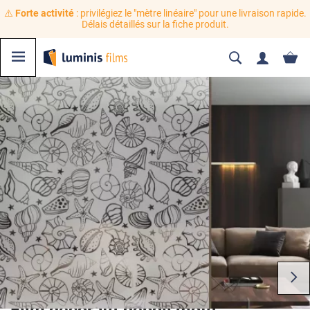
⚠️
Forte activité
: privilégiez le "mètre linéaire" pour une livraison rapide.
Délais détaillés sur la fiche produit.
Film décoratif dépoli motif