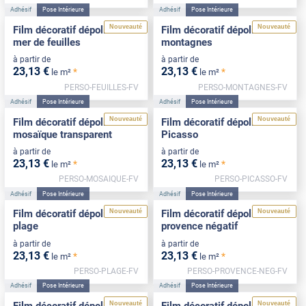
Adhésif
Pose Intérieure
Adhésif
Pose Intérieure
Nouveauté
Nouveauté
Film décoratif dépoli motif
Film décoratif dépoli motif
mer de feuilles
montagnes
à partir de
à partir de
23
,13
€
23
,13
€
*
*
le m²
le m²
PERSO-FEUILLES-FV
PERSO-MONTAGNES-FV
Adhésif
Pose Intérieure
Adhésif
Pose Intérieure
Nouveauté
Nouveauté
Film décoratif dépoli motif
Film décoratif dépoli motif
mosaïque transparent
Picasso
à partir de
à partir de
23
,13
€
23
,13
€
*
*
le m²
le m²
PERSO-MOSAIQUE-FV
PERSO-PICASSO-FV
Adhésif
Pose Intérieure
Adhésif
Pose Intérieure
Nouveauté
Nouveauté
Film décoratif dépoli motif
Film décoratif dépoli motif
plage
provence négatif
à partir de
à partir de
23
,13
€
23
,13
€
*
*
le m²
le m²
PERSO-PLAGE-FV
PERSO-PROVENCE-NEG-FV
Adhésif
Pose Intérieure
Adhésif
Pose Intérieure
Nouveauté
Nouveauté