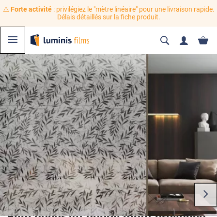
⚠️
Forte activité
: privilégiez le "mètre linéaire" pour une livraison rapide.
Délais détaillés sur la fiche produit.
Film décoratif dépoli motif provence