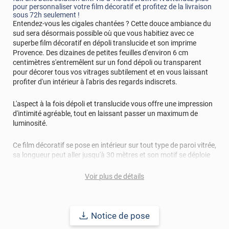
pour personnaliser votre film décoratif et profitez de la livraison
sous 72h seulement !
Entendez-vous les cigales chantées ? Cette douce ambiance du
sud sera désormais possible où que vous habitiez avec ce
superbe film décoratif en dépoli translucide et son imprime
Provence. Des dizaines de petites feuilles d'environ 6 cm
centimètres s'entremêlent sur un fond dépoli ou transparent
pour décorer tous vos vitrages subtilement et en vous laissant
profiter d'un intérieur à l'abris des regards indiscrets.
L'aspect à la fois dépoli et translucide vous offre une impression
d'intimité agréable, tout en laissant passer un maximum de
luminosité.
Ce film décoratif se pose en intérieur sur tout type de paroi vitrée,
sa longueur peut aller jusqu'à 30 mètres et son motif se déploie
sur des laizes allant de 120 à 150 cm.
Voir plus de détails
Réussir sa pose
: Avant d'appliquer votre film décoratif pour
vitrage, la surface à coller doit être nettoyée de toutes
poussières, tâches, graisse, résidus.. afin d'éviter les bulles, plis
Notice de pose
et risques de décollement.