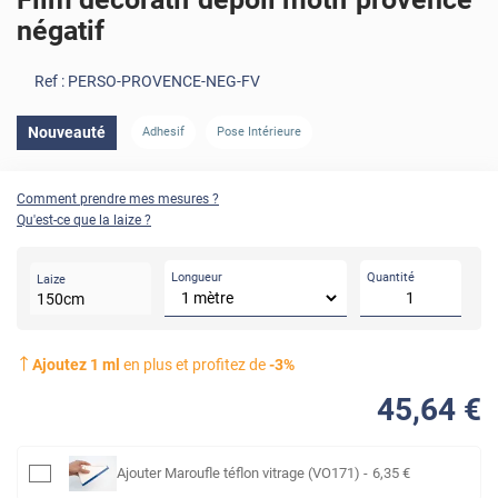
négatif
Ref :
PERSO-PROVENCE-NEG-FV
Nouveauté
Adhesif
Pose Intérieure
Comment prendre mes mesures ?
Qu'est-ce que la laize ?
Longueur
Quantité
Laize
150
cm
Ajoutez
1
ml
en plus et profitez de
-
3
%
45
,64
€
Ajouter
Maroufle téflon vitrage (VO171)
-
6
,35
€