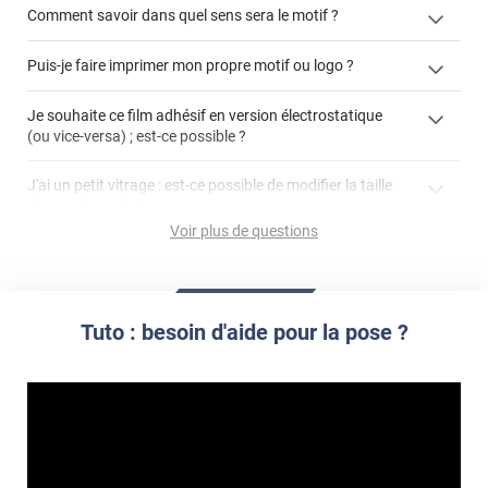
Comment savoir dans quel sens sera le motif ?
enlever un film adhésif pour vitre
Puis-je faire imprimer mon propre motif ou logo ?
cet article
enlever et stocker
cet
votre film électrostatique pour vitre
films à
Je souhaite ce film adhésif en version électrostatique
article
personnaliser
(ou vice-versa) ; est-ce possible ?
demander un devis de pose
faire un devis
J'ai un petit vitrage : est-ce possible de modifier la taille
du motif pour l'adapter ?
Voir plus de questions
impression personnalisée
film à personnaliser
Tuto : besoin d'aide pour la pose ?