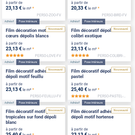
à partir de
à partir de
23
,13
€
20
,33
€
*
*
le m²
le m²
PERSO-ZOO-FV
PERSO-BIRD-FV
Adhésif
Pose Intérieure
Adhésif
Pose Intérieure
Nouveauté
Nouveauté
Film décoration motif
Film décoratif dépoli motif
cœurs dépolis blancs
colibri exotique
à partir de
à partir de
23
,13
€
23
,13
€
*
*
le m²
le m²
PERSO-LOVE-FV
PERSO-COLIBRI-FV
*****
*****
Adhésif
Pose Intérieure
Adhésif
Pose Intérieure
Nouveauté
Nouveauté
Film décoratif adhésif
Film décoratif dépoli motif
dépoli motif feuillu
pastel
à partir de
à partir de
23
,13
€
25
,40
€
*
*
le m²
le m²
PERSO-FEUILLU-FV
PERSO-PASTEL-FV
*****
Adhésif
Pose Intérieure
Adhésif
Pose Intérieure
Nouveauté
Nouveauté
Film décoratif motif plantes
Film décoratif adhésif
tropicales sur fond dépoli
dépoli motif hortense
blanc
à partir de
à partir de
25
,40
€
23
,13
€
*
*
le m²
le m²