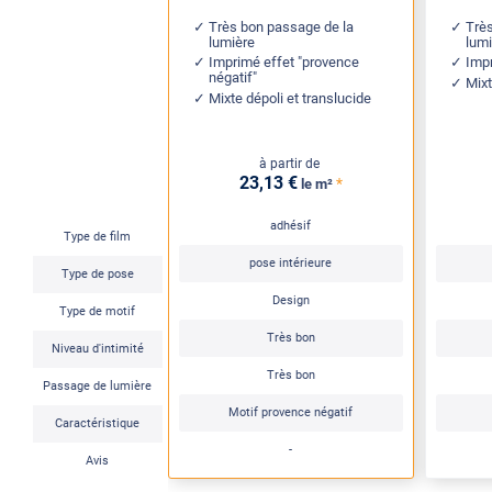
Très bon passage de la
Trè
lumière
lum
Imprimé effet "provence
Imp
négatif"
Mixt
Mixte dépoli et translucide
à partir de
23
,13
€
*
le m²
adhésif
Type de film
pose intérieure
Type de pose
Design
Type de motif
Très bon
Niveau d'intimité
Très bon
Passage de lumière
Motif provence négatif
Caractéristique
-
Avis