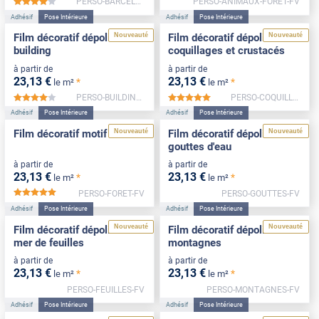
PERSO-BARCELONE-NEG-FV
PERSO-ANIMAUX-FORET-FV
*****
Adhésif
Pose Intérieure
Adhésif
Pose Intérieure
Nouveauté
Nouveauté
Film décoratif dépoli motif
Film décoratif dépoli motif
building
coquillages et crustacés
à partir de
à partir de
23
,13
€
23
,13
€
*
*
le m²
le m²
PERSO-BUILDING-FV
PERSO-COQUILLAGES-FV
*****
*****
Adhésif
Pose Intérieure
Adhésif
Pose Intérieure
Nouveauté
Nouveauté
Film décoratif motif forêt
Film décoratif dépoli motif
gouttes d'eau
à partir de
à partir de
23
,13
€
23
,13
€
*
*
le m²
le m²
PERSO-FORET-FV
PERSO-GOUTTES-FV
*****
Adhésif
Pose Intérieure
Adhésif
Pose Intérieure
Nouveauté
Nouveauté
Film décoratif dépoli motif
Film décoratif dépoli motif
mer de feuilles
montagnes
à partir de
à partir de
23
,13
€
23
,13
€
*
*
le m²
le m²
PERSO-FEUILLES-FV
PERSO-MONTAGNES-FV
Adhésif
Pose Intérieure
Adhésif
Pose Intérieure