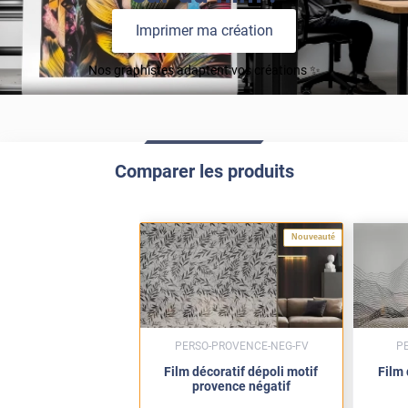
Imprimer ma création
Nos graphistes adaptent vos créations ✨
Comparer les produits
Nouveauté
PERSO-PROVENCE-NEG-FV
P
Film décoratif dépoli motif
Film 
provence négatif