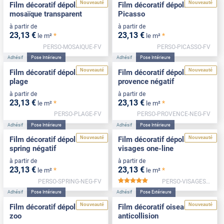
Nouveauté
Nouveauté
Film décoratif dépoli motif
Film décoratif dépoli motif
mosaïque transparent
Picasso
à partir de
à partir de
23
,13
€
23
,13
€
*
*
le m²
le m²
PERSO-MOSAIQUE-FV
PERSO-PICASSO-FV
Adhésif
Pose Intérieure
Adhésif
Pose Intérieure
Nouveauté
Nouveauté
Film décoratif dépoli motif
Film décoratif dépoli motif
plage
provence négatif
à partir de
à partir de
23
,13
€
23
,13
€
*
*
le m²
le m²
PERSO-PLAGE-FV
PERSO-PROVENCE-NEG-FV
Adhésif
Pose Intérieure
Adhésif
Pose Intérieure
Nouveauté
Nouveauté
Film décoratif dépoli motif
Film décoratif dépoli motif
spring négatif
visages one-line
à partir de
à partir de
23
,13
€
23
,13
€
*
*
le m²
le m²
PERSO-SPRING-NEG-FV
PERSO-VISAGES-FV
*****
Adhésif
Pose Intérieure
Adhésif
Pose Extérieure
Nouveauté
Nouveauté
Film décoratif dépoli motif
Film décoratif oiseaux
zoo
anticollision