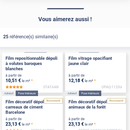
Vous aimerez aussi !
25
référence(s) similaire(s)
Électrostatique
Pose Intérieure
Adhésif
Pose Int / Ext
Film repositionnable dépoli
Film vitrage opacifiant
à volutes baroques
jaune clair
blanches
à partir de
à partir de
10
,51
€
12
,18
€
*
*
le m²
le m²
STAT-648i
OPAQ-1120ix
*****
Adhésif
Pose Intérieure
Adhésif
Pose Intérieure
Nouveauté
Nouveauté
Film décoratif dépoli
Film décoratif dépoli motif
carreaux de ciment
animaux de la forêt
Barcelone
à partir de
à partir de
23
,13
€
23
,13
€
*
*
le m²
le m²