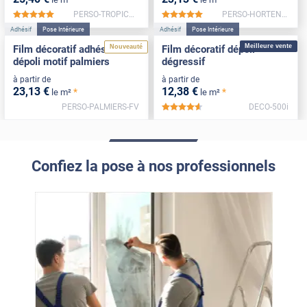
PERSO-TROPICALES-FV
PERSO-HORTENSE-FV
*****
*****
Adhésif
Pose Intérieure
Adhésif
Pose Intérieure
Meilleure vente
Nouveauté
Film décoratif adhésif
Film décoratif dépoli
dépoli motif palmiers
dégressif
à partir de
à partir de
23
,13
€
12
,38
€
*
*
le m²
le m²
PERSO-PALMIERS-FV
DECO-500i
*****
Confiez la pose à nos professionnels