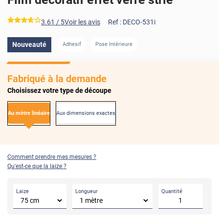
*****
3.61
/ 5
Voir les avis
Ref :
DECO-531i
Nouveauté
Adhesif
Pose Intérieure
Fabriqué à la demande
Choisissez votre type de découpe
Au mètre linéaire
Aux dimensions exactes
Comment prendre mes mesures ?
Qu'est-ce que la laize ?
Laize
Longueur
Quantité