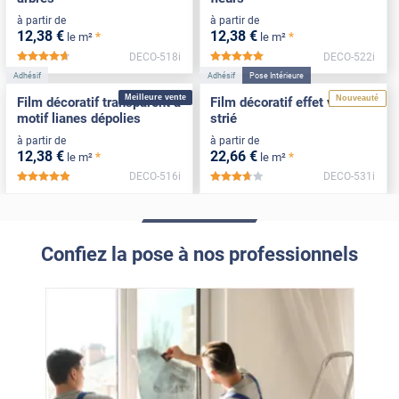
à partir de
à partir de
12
,38
€
12
,38
€
*
*
le m²
le m²
DECO-518i
DECO-522i
*****
*****
Adhésif
Adhésif
Pose Intérieure
Meilleure vente
Nouveauté
Film décoratif transparent à
Film décoratif effet verre
motif lianes dépolies
strié
à partir de
à partir de
12
,38
€
22
,66
€
*
*
le m²
le m²
DECO-516i
DECO-531i
*****
*****
Confiez la pose à nos professionnels