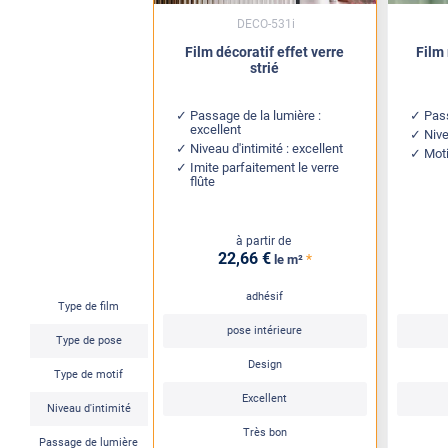
DECO-531i
Film décoratif effet verre
Film
strié
Passage de la lumière :
Pass
excellent
Nive
Niveau d'intimité : excellent
Moti
Imite parfaitement le verre
flûte
à partir de
22
,66
€
*
le m²
adhésif
Type de film
pose intérieure
Type de pose
Design
Type de motif
Excellent
Niveau d'intimité
Très bon
Passage de lumière