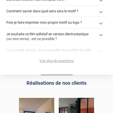
Comment savoir dans quel sens sera le motif ?
enlever un film adhésif pour vitre
Puis-je faire imprimer mon propre motif ou logo ?
cet article
enlever et stocker
cet
votre film électrostatique pour vitre
films à
Je souhaite ce film adhésif en version électrostatique
article
personnaliser
(ou vice-versa) ; est-ce possible ?
demander un devis de pose
faire un devis
J'ai un petit vitrage : est-ce possible de modifier la taille
du motif pour l'adapter ?
Voir plus de questions
impression personnalisée
film à personnaliser
Réalisations de nos clients