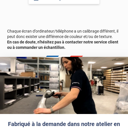
assombrit aussi la pièce. Quand on se déplace d'une pièce
à l'autre l'oeil est attiré par les défauts, je vais le jeter.. très
Référence produit :
DECO531i
décevant
Commentaire Luminis Films
-
17/04/2026
Chaque écran d’ordinateur/téléphone a un calibrage différent, il
Bonjour Adèle, Merci d’avoir pris le temps de partager
peut donc exister une différence de couleur et/ou de texture.
votre retour. Nous sommes désolés d’apprendre que
En cas de doute, n’hésitez pas à contacter notre service client
le rendu du film effet verre strié n’a pas répondu à vos
ou à commander un échantillon.
attentes, tant sur l’esthétique que sur le résultat final.
😔 Bonne journée, L'équipe Luminis Films
Fabriqué à la demande dans notre atelier en