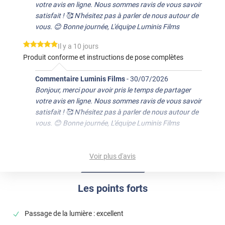
votre avis en ligne. Nous sommes ravis de vous savoir
satisfait ! 🥰 N'hésitez pas à parler de nous autour de
vous. 😊 Bonne journée, L'équipe Luminis Films
*****
Il y a 10 jours
Produit conforme et instructions de pose complètes
Commentaire Luminis Films
-
30/07/2026
Bonjour, merci pour avoir pris le temps de partager
votre avis en ligne. Nous sommes ravis de vous savoir
satisfait ! 🥰 N'hésitez pas à parler de nous autour de
vous. 😊 Bonne journée, L'équipe Luminis Films
*****
Il y a 80 jours
Facile a poser
Voir plus d'avis
*****
Il y a 188 jours
Très bel effet !
Les points forts
*****
Il y a 378 jours
Passage de la lumière : excellent
Conforme à l’échantillon que j’avais reçu