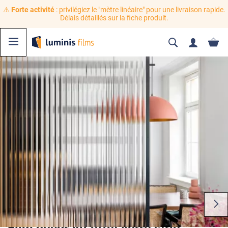
⚠️
Forte activité
: privilégiez le "mètre linéaire" pour une livraison rapide.
Délais détaillés sur la fiche produit.
Film décoratif effet verre strié