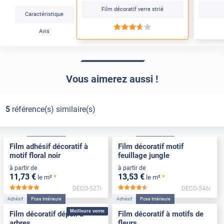
Film décoratif verre strié
Caractéristique
*****
Avis
Vous aimerez aussi !
5
référence(s) similaire(s)
Adhésif
Pose Intérieure
Adhésif
Pose Intérieure
Film adhésif décoratif à
Film décoratif motif
motif floral noir
feuillage jungle
à partir de
à partir de
11
,73
€
13
,53
€
*
*
le m²
le m²
DECO-527i
DECO-546i
*****
*****
Adhésif
Pose Intérieure
Adhésif
Pose Intérieure
Meilleure vente
Film décoratif dépoli à
Film décoratif à motifs de
arbres
fleurs