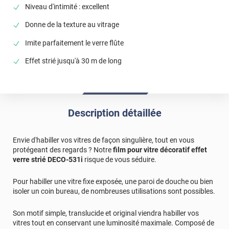
Niveau d'intimité : excellent
*****
Il y a 380 jours
Convient parfaitement à mon souhait.
Donne de la texture au vitrage
Commentaire Luminis Films
-
25/07/2025
Imite parfaitement le verre flûte
Bonjour Guy, Nous vous remercions pour ce retour
Effet strié jusqu'à 30 m de long
positif ! Votre satisfaction est essentielle, et nous
sommes heureux d’avoir pu répondre à votre souhait.
Bonne journée, L'équipe Luminis Films
*****
Il y a 908 jours
Description détaillée
Parfait. Facile à poser. Posé sur du plexiglass, et non sur
du verre aucun problème
Envie d'habiller vos vitres de façon singulière, tout en vous
*****
Il y a 332 jours
protégeant des regards ? Notre
film pour vitre décoratif effet
Mise en place un peu difficile si on compare au film
verre strié DECO-531i
risque de vous séduire.
électrostatique. Si on se plante et qu'on fait un pli par
exemple ça ne se rattrape pas même avec la maroufle. A
Pour habiller une vitre fixe exposée, une paroi de douche ou bien
noter que comme le film déforme de l'extérieur, les défauts
isoler un coin bureau, de nombreuses utilisations sont possibles.
se remarquent encore plus.
Son motif simple, translucide et original viendra habiller vos
Commentaire Luminis Films
-
11/09/2025
vitres tout en conservant une luminosité maximale. Composé de